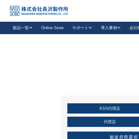
トップ
KSS加盟店・取扱店情報
店舗一覧
製品一覧
Online Store
サポート
導入事例
会社
新卒採用
会社情報
事業内容
中途採用
お問い合わせ
社会貢献活動
パート
2026年度採用情報
キャリア採用・専門職
メールフォームはこちら
工場で
キーレックス
レバーハンドル
キーレックス
機械式ボタン錠
室内用ドアハンドル
導入事例一覧
装
メールニュース
製品検索
お知らせ一覧
よくある質問（FAQ）
特集
簡単診断
教育機関
21
お客様に適したキーレックスをお探しいただけます。
廃番品情報
発
医療機関
品番から探す
取扱店情報
キーレックスを品番からお探しいただけます。
詳し
KSS代理店
企業様採用事
お役立ち情報
代理店
都道府県選択