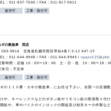
TEL：011-837-7540 / FAX：011-817-0611
販売可
工事・取付可
カギの救急車 西店
〒063-0814 北海道札幌市西区琴似4条7-3-12 K47-1F
TEL：011-644-9948 / FAX：011-644-9949 /
npqxs123@ybb.
営業時間：店舗 10：00〜19：00 土・日・祝 10：00〜18：
定休日：不定休
販売可
工事・取付可
カギの１１０番・カギの救急車」にお任せ下さい。全国一の店舗数
付けや、キーレックスなどのボタン錠やリモコン錠の新規取り付け
の開錠や、車やバイクのインロックの開錠及び紛失キーの作製など