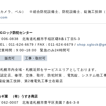
カメラ、ベル） ※総合防犯設備士、防犯設備士、錠施工技師（
.com
SGロック防犯センター
〒006-0838 北海道札幌市手稲区曙8条1丁目5-3
TEL：011-624-6679 / FAX：011-624-6679 /
shop.sglock@g
営業時間：9:00~18:00 緊急のみ24時間可
販売可
工事・取付可
、札幌市内全域・札幌近郊をサービスエリアとしております。
認定店。修理、交換、取付、防犯対策 、電気錠、システム他工
級錠施工技師、第2種電気工事士在籍店
カギ屋 （有）うすき商店
〒062-0007 北海道札幌市豊平区美園７条6-3-8