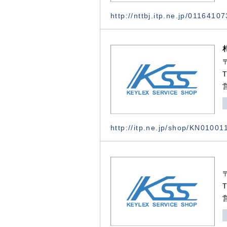
http://nttbj.itp.ne.jp/0116410
http://itp.ne.jp/shop/KN0100