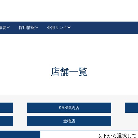
概要
採用情報
外部リンク
YouTube
Instagram
採用
キーレックスカタログ請求
の製品組み立て等
請求フォームはこちら
古代・古代NEO
レバーハンドル
Vi-Clear
古代・古代NEO
飾錠
導入事例一覧
抗ウイルス・抗菌製品
導入事例一覧
Facebook
LinkedIn
店舗一覧
00 / 1100から簡単に交換できるキーレックス4000を
日本ロック工業会
売開始しました。
外部サイト
く見る
KSS特約店
例
長期住宅使用部材標準化推進協議会
外部サイト
金物店
以下から選択して