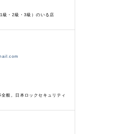
1級・2級・3級）のいる店
mail.com
事全般。日本ロックセキュリティ