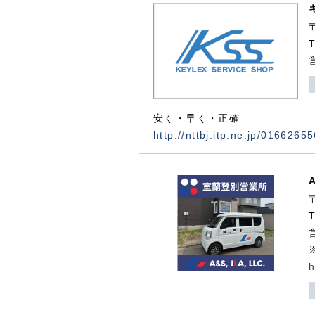
安く・早く・正確
http://nttbj.itp.ne.jp/0166265
h