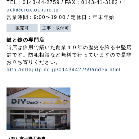
TEL：0143-44-2759 / FAX：0143-41-3182 /
l
ock@crux.ocn.ne.jp
営業時間：9:00〜19:00 / 定休日：年末年始
販売可
工事・取付可
鍵と錠の専門店
当店は信用で築いた創業４０年の歴史を誇る中堅店
舗です。防犯相談など無料で行っていますので是非
お立ち寄りください。
http://nttbj.itp.ne.jp/0143442759/index.html
（有）富士機工商事