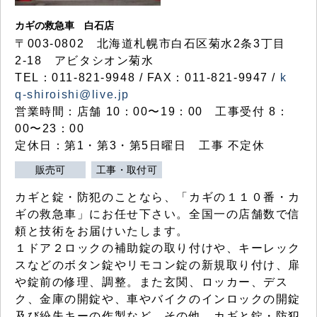
カギの救急車 白石店
〒003-0802 北海道札幌市白石区菊水2条3丁目
2-18 アビタシオン菊水
TEL：011-821-9948 / FAX：011-821-9947 /
k
q-shiroishi@live.jp
営業時間：店舗 10：00〜19：00 工事受付 8：
00〜23：00
定休日：第1・第3・第5日曜日 工事 不定休
販売可
工事・取付可
カギと錠・防犯のことなら、「カギの１１０番・カ
ギの救急車」にお任せ下さい。全国一の店舗数で信
頼と技術をお届けいたします。
１ドア２ロックの補助錠の取り付けや、キーレック
スなどのボタン錠やリモコン錠の新規取り付け、扉
や錠前の修理、調整。また玄関、ロッカー、デス
ク、金庫の開錠や、車やバイクのインロックの開錠
及び紛失キーの作製など、その他、カギと錠・防犯