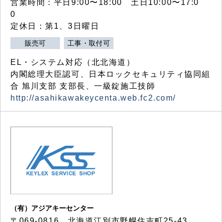
営業時間：平日9:00〜18:00 土日10:00〜17:0
0
定休日：第1、3日曜日
販売可
工事・取付可
EL・システム対応（北北海道）
内閣総理大臣認可、日本ロックセキュリティ協同組
合 旭川支部 支部長、一級錠施工技師
http://asahikawakeycenta.web.fc2.com/
（有）アジアキーセンター
〒069-0816 北海道江別市野幌住吉町25-43