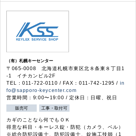
（有）札幌キーセンター
〒065-0008 北海道札幌市東区北８条東８丁目1
-1 イチカンビル2F
TEL：011-722-0110 / FAX：011-742-1295 /
in
fo@sapporo-keycenter.com
営業時間：9:00〜19:00 / 定休日：日曜、祝日
販売可
工事・取付可
カギのことなら何でもＯＫ
得意な科目・キーレス錠・防犯（カメラ、ベル）
※総合防犯設備士、防犯設備士、錠施工技師（1