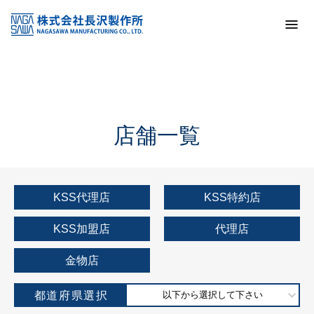
トップ
KSS加盟店・取扱店情報
店舗一覧
店舗一覧
KSS代理店
KSS特約店
KSS加盟店
代理店
金物店
都道府県選択
以下から選択して下さい