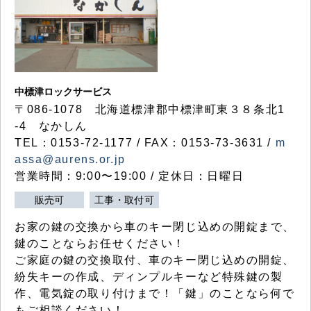
中標津ロックサービス
〒086-1078 北海道標津郡中標津町東３８条北1
-4 なかしん
TEL：0153-72-1177 / FAX：0153-73-3631 /
m
assa@aurens.or.jp
営業時間：9:00〜19:00 / 定休日：日曜日
販売可
工事・取付可
お家の鍵の交換から車のキー閉じ込めの開錠まで、
鍵のことならお任せください！
ご家庭の鍵の交換取付、車のキー閉じ込めの開錠、
紛失キーの作成、ディンプルキーなど特殊鍵の製
作、電気錠の取り付けまで！「鍵」のことなら何で
もご相談ください！