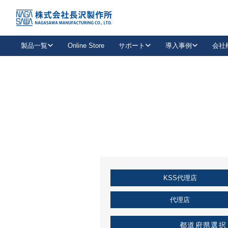
トップ
KSS加盟店・取扱店情報
店舗一覧
製品一覧
Online Store
サポート
導入事例
会社
新卒採用
会社情報
事業内容
中途採用
お問い合わせ
社会貢献活動
パート
2026年度採用情報
キャリア採用・専門職
メールフォームはこちら
工場で
キーレックス
レバーハンドル
キーレックス
機械式ボタン錠
室内用ドアハンドル
導入事例一覧
装
メールニュース
製品検索
お知らせ一覧
よくある質問（FAQ）
特集
簡単診断
教育機関
21
お客様に適したキーレックスをお探しいただけます。
廃番品情報
発
医療機関
品番から探す
取扱店情報
キーレックスを品番からお探しいただけます。
詳し
KSS代理店
企業様採用事
お役立ち情報
代理店
都道府県選択