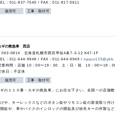
TEL：011-837-7540 / FAX：011-817-0611
販売可
工事・取付可
カギの救急車 西店
〒063-0814 北海道札幌市西区琴似4条7-3-12 K47-1F
TEL：011-644-9948 / FAX：011-644-9949 /
npqxs123@ybb.
営業時間：店舗 10：00〜19：00 土・日・祝 10：00〜18：
定休日：不定休
販売可
工事・取付可
カギの１１０番・カギの救急車」にお任せ下さい。全国一の店舗数
付けや、キーレックスなどのボタン錠やリモコン錠の新規取り付け
の開錠や、車やバイクのインロックの開錠及び紛失キーの作製など