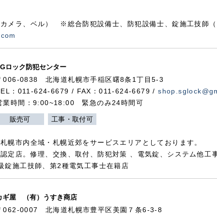
カメラ、ベル） ※総合防犯設備士、防犯設備士、錠施工技師（
.com
SGロック防犯センター
〒006-0838 北海道札幌市手稲区曙8条1丁目5-3
TEL：011-624-6679 / FAX：011-624-6679 /
shop.sglock@g
営業時間：9:00~18:00 緊急のみ24時間可
販売可
工事・取付可
、札幌市内全域・札幌近郊をサービスエリアとしております。
認定店。修理、交換、取付、防犯対策 、電気錠、システム他工
級錠施工技師、第2種電気工事士在籍店
カギ屋 （有）うすき商店
〒062-0007 北海道札幌市豊平区美園７条6-3-8