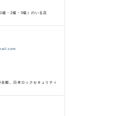
1級・2級・3級）のいる店
mail.com
事全般。日本ロックセキュリティ