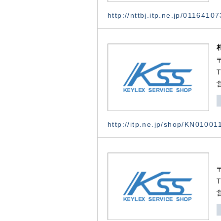
http://nttbj.itp.ne.jp/0116410
http://itp.ne.jp/shop/KN0100