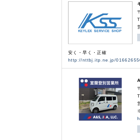
安く・早く・正確
http://nttbj.itp.ne.jp/0166265
h