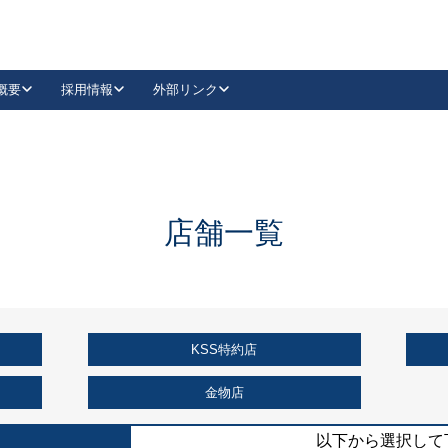
概要
採用情報
外部リンク
YouTube
Instagram
採用
キーレックスカタログ請求
の製品組み立て等
請求フォームはこちら
古代・古代NEO
レバーハンドル
Vi-Clear
古代・古代NEO
飾錠
導入事例一覧
抗ウイルス・抗菌製品
導入事例一覧
Facebook
LinkedIn
店舗一覧
00 / 1100から簡単に交換できるキーレックス4000を
日本ロック工業会
売開始しました。
外部サイト
く見る
KSS特約店
例
長期住宅使用部材標準化推進協議会
外部サイト
金物店
以下から選択して