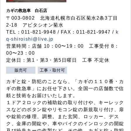
カギの救急車 白石店
〒003-0802 北海道札幌市白石区菊水2条3丁目
2-18 アビタシオン菊水
TEL：011-821-9948 / FAX：011-821-9947 /
k
q-shiroishi@live.jp
営業時間：店舗 10：00〜19：00 工事受付 8：
00〜23：00
定休日：第1・第3・第5日曜日 工事 不定休
販売可
工事・取付可
カギと錠・防犯のことなら、「カギの１１０番・カ
ギの救急車」にお任せ下さい。全国一の店舗数で信
頼と技術をお届けいたします。
１ドア２ロックの補助錠の取り付けや、キーレック
スなどのボタン錠やリモコン錠の新規取り付け、扉
や錠前の修理、調整。また玄関、ロッカー、デス
ク、金庫の開錠や、車やバイクのインロックの開錠
及び紛失キーの作製など、その他、カギと錠・防犯