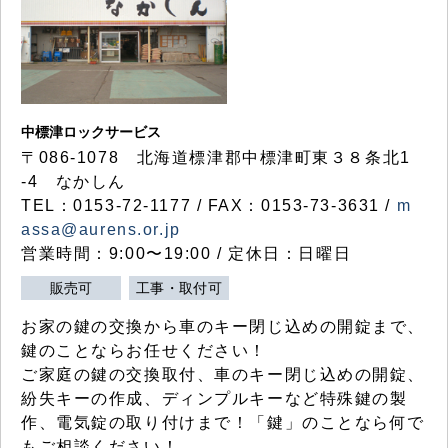
中標津ロックサービス
〒086-1078 北海道標津郡中標津町東３８条北1
-4 なかしん
TEL：0153-72-1177 / FAX：0153-73-3631 /
m
assa@aurens.or.jp
営業時間：9:00〜19:00 / 定休日：日曜日
販売可
工事・取付可
お家の鍵の交換から車のキー閉じ込めの開錠まで、
鍵のことならお任せください！
ご家庭の鍵の交換取付、車のキー閉じ込めの開錠、
紛失キーの作成、ディンプルキーなど特殊鍵の製
作、電気錠の取り付けまで！「鍵」のことなら何で
もご相談ください！