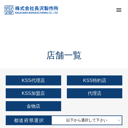
トップ
KSS加盟店・取扱店情報
店舗一覧
店舗一覧
KSS代理店
KSS特約店
KSS加盟店
代理店
金物店
都道府県選択
以下から選択して下さい