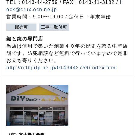
TEL：0143-44-2759 / FAX：0143-41-3182 /
l
ock@crux.ocn.ne.jp
営業時間：9:00〜19:00 / 定休日：年末年始
販売可
工事・取付可
鍵と錠の専門店
当店は信用で築いた創業４０年の歴史を誇る中堅店
舗です。防犯相談など無料で行っていますので是非
お立ち寄りください。
http://nttbj.itp.ne.jp/0143442759/index.html
（有）富士機工商事