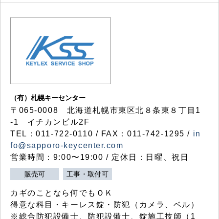
（有）札幌キーセンター
〒065-0008 北海道札幌市東区北８条東８丁目1
-1 イチカンビル2F
TEL：011-722-0110 / FAX：011-742-1295 /
in
fo@sapporo-keycenter.com
営業時間：9:00〜19:00 / 定休日：日曜、祝日
販売可
工事・取付可
カギのことなら何でもＯＫ
得意な科目・キーレス錠・防犯（カメラ、ベル）
※総合防犯設備士、防犯設備士、錠施工技師（1