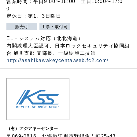
営業時間：平日9:00〜18:00 土日10:00〜17:0
0
定休日：第1、3日曜日
販売可
工事・取付可
EL・システム対応（北北海道）
内閣総理大臣認可、日本ロックセキュリティ協同組
合 旭川支部 支部長、一級錠施工技師
http://asahikawakeycenta.web.fc2.com/
（有）アジアキーセンター
〒069-0816 北海道江別市野幌住吉町25-43