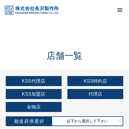
トップ
KSS加盟店・取扱店情報
店舗一覧
店舗一覧
KSS代理店
KSS特約店
KSS加盟店
代理店
金物店
都道府県選択
以下から選択して下さい