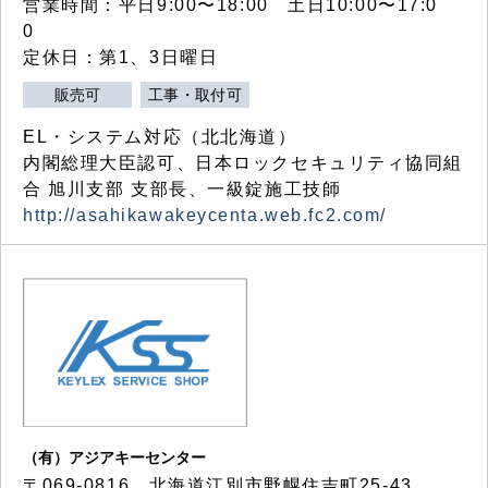
営業時間：平日9:00〜18:00 土日10:00〜17:0
0
定休日：第1、3日曜日
販売可
工事・取付可
EL・システム対応（北北海道）
内閣総理大臣認可、日本ロックセキュリティ協同組
合 旭川支部 支部長、一級錠施工技師
http://asahikawakeycenta.web.fc2.com/
（有）アジアキーセンター
〒069-0816 北海道江別市野幌住吉町25-43