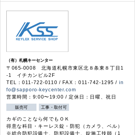
（有）札幌キーセンター
〒065-0008 北海道札幌市東区北８条東８丁目1
-1 イチカンビル2F
TEL：011-722-0110 / FAX：011-742-1295 /
in
fo@sapporo-keycenter.com
営業時間：9:00〜19:00 / 定休日：日曜、祝日
販売可
工事・取付可
カギのことなら何でもＯＫ
得意な科目・キーレス錠・防犯（カメラ、ベル）
※総合防犯設備士、防犯設備士、錠施工技師（1