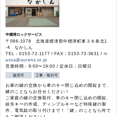
中標津ロックサービス
〒086-1078 北海道標津郡中標津町東３８条北1
-4 なかしん
TEL：0153-72-1177 / FAX：0153-73-3631 /
m
assa@aurens.or.jp
営業時間：9:00〜19:00 / 定休日：日曜日
販売可
工事・取付可
お家の鍵の交換から車のキー閉じ込めの開錠まで、
鍵のことならお任せください！
ご家庭の鍵の交換取付、車のキー閉じ込めの開錠、
紛失キーの作成、ディンプルキーなど特殊鍵の製
作、電気錠の取り付けまで！「鍵」のことなら何で
もご相談ください！