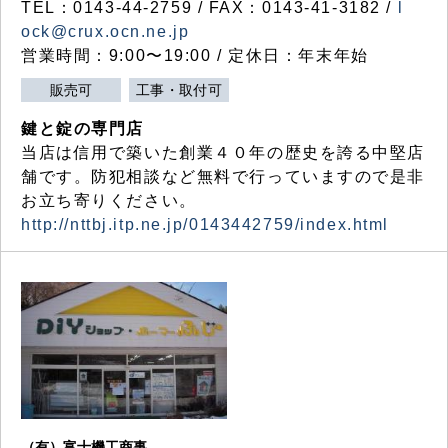
TEL：0143-44-2759 / FAX：0143-41-3182 /
l
ock@crux.ocn.ne.jp
営業時間：9:00〜19:00 / 定休日：年末年始
販売可
工事・取付可
鍵と錠の専門店
当店は信用で築いた創業４０年の歴史を誇る中堅店
舗です。防犯相談など無料で行っていますので是非
お立ち寄りください。
http://nttbj.itp.ne.jp/0143442759/index.html
（有）富士機工商事