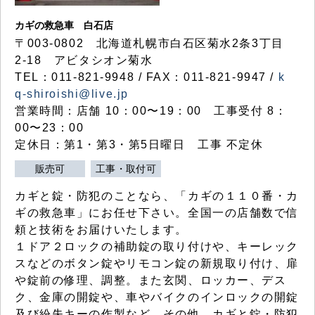
カギの救急車 白石店
〒003-0802 北海道札幌市白石区菊水2条3丁目
2-18 アビタシオン菊水
TEL：011-821-9948 / FAX：011-821-9947 /
k
q-shiroishi@live.jp
営業時間：店舗 10：00〜19：00 工事受付 8：
00〜23：00
定休日：第1・第3・第5日曜日 工事 不定休
販売可
工事・取付可
カギと錠・防犯のことなら、「カギの１１０番・カ
ギの救急車」にお任せ下さい。全国一の店舗数で信
頼と技術をお届けいたします。
１ドア２ロックの補助錠の取り付けや、キーレック
スなどのボタン錠やリモコン錠の新規取り付け、扉
や錠前の修理、調整。また玄関、ロッカー、デス
ク、金庫の開錠や、車やバイクのインロックの開錠
及び紛失キーの作製など、その他、カギと錠・防犯