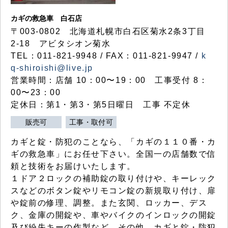
カギの救急車 白石店
〒003-0802 北海道札幌市白石区菊水2条3丁目
2-18 アビタシオン菊水
TEL：011-821-9948 / FAX：011-821-9947 /
k
q-shiroishi@live.jp
営業時間：店舗 10：00〜19：00 工事受付 8：
00〜23：00
定休日：第1・第3・第5日曜日 工事 不定休
販売可
工事・取付可
カギと錠・防犯のことなら、「カギの１１０番・カ
ギの救急車」にお任せ下さい。全国一の店舗数で信
頼と技術をお届けいたします。
１ドア２ロックの補助錠の取り付けや、キーレック
スなどのボタン錠やリモコン錠の新規取り付け、扉
や錠前の修理、調整。また玄関、ロッカー、デス
ク、金庫の開錠や、車やバイクのインロックの開錠
及び紛失キーの作製など、その他、カギと錠・防犯