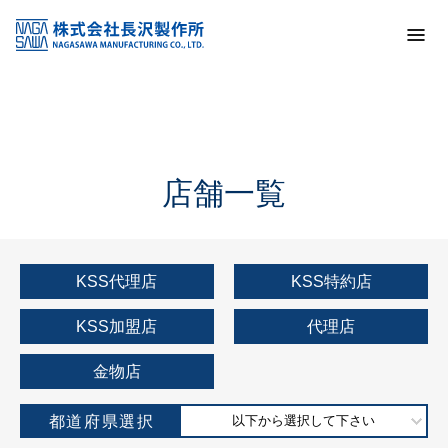
トップ
KSS加盟店・取扱店情報
店舗一覧
店舗一覧
KSS代理店
KSS特約店
KSS加盟店
代理店
金物店
都道府県選択
以下から選択して下さい