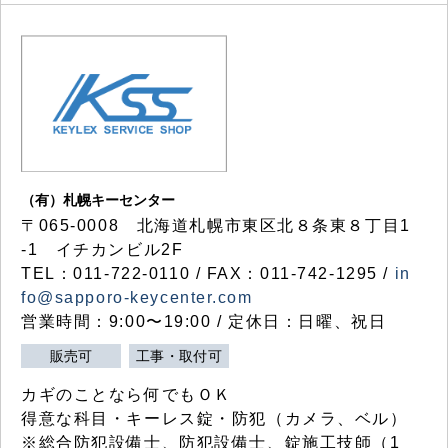
（有）札幌キーセンター
〒065-0008 北海道札幌市東区北８条東８丁目1
-1 イチカンビル2F
TEL：011-722-0110 / FAX：011-742-1295 /
in
fo@sapporo-keycenter.com
営業時間：9:00〜19:00 / 定休日：日曜、祝日
販売可
工事・取付可
カギのことなら何でもＯＫ
得意な科目・キーレス錠・防犯（カメラ、ベル）
※総合防犯設備士、防犯設備士、錠施工技師（1