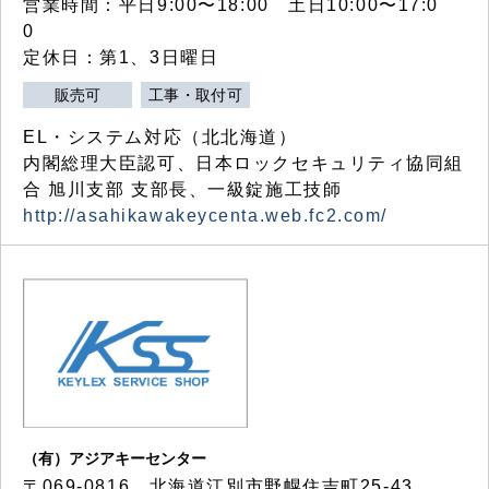
営業時間：平日9:00〜18:00 土日10:00〜17:0
0
定休日：第1、3日曜日
販売可
工事・取付可
EL・システム対応（北北海道）
内閣総理大臣認可、日本ロックセキュリティ協同組
合 旭川支部 支部長、一級錠施工技師
http://asahikawakeycenta.web.fc2.com/
（有）アジアキーセンター
〒069-0816 北海道江別市野幌住吉町25-43