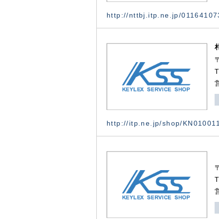
http://nttbj.itp.ne.jp/0116410
http://itp.ne.jp/shop/KN0100