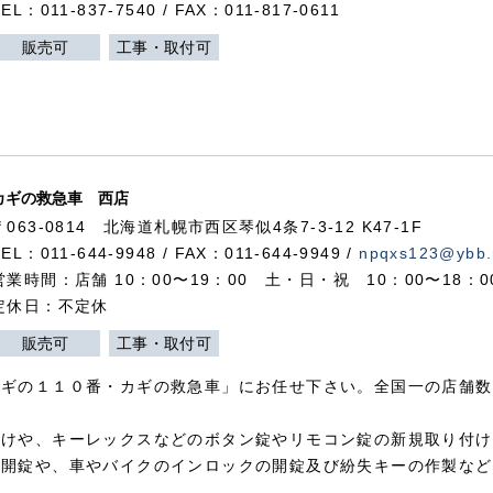
TEL：011-837-7540 / FAX：011-817-0611
販売可
工事・取付可
カギの救急車 西店
〒063-0814 北海道札幌市西区琴似4条7-3-12 K47-1F
TEL：011-644-9948 / FAX：011-644-9949 /
npqxs123@ybb.
営業時間：店舗 10：00〜19：00 土・日・祝 10：00〜18：
定休日：不定休
販売可
工事・取付可
カギの１１０番・カギの救急車」にお任せ下さい。全国一の店舗数
付けや、キーレックスなどのボタン錠やリモコン錠の新規取り付け
の開錠や、車やバイクのインロックの開錠及び紛失キーの作製など