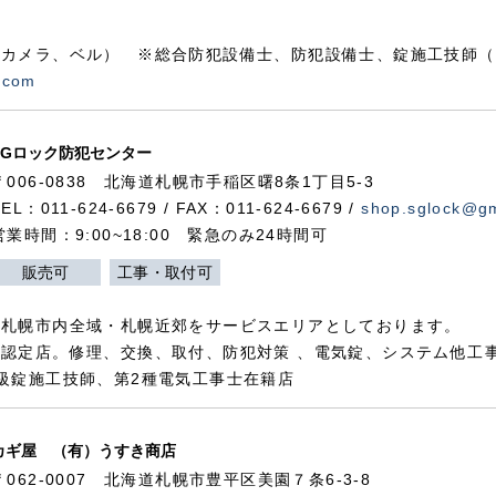
カメラ、ベル） ※総合防犯設備士、防犯設備士、錠施工技師（
.com
SGロック防犯センター
〒006-0838 北海道札幌市手稲区曙8条1丁目5-3
TEL：011-624-6679 / FAX：011-624-6679 /
shop.sglock@g
営業時間：9:00~18:00 緊急のみ24時間可
販売可
工事・取付可
、札幌市内全域・札幌近郊をサービスエリアとしております。
認定店。修理、交換、取付、防犯対策 、電気錠、システム他工
級錠施工技師、第2種電気工事士在籍店
カギ屋 （有）うすき商店
〒062-0007 北海道札幌市豊平区美園７条6-3-8