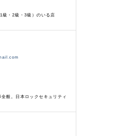
1級・2級・3級）のいる店
mail.com
事全般。日本ロックセキュリティ