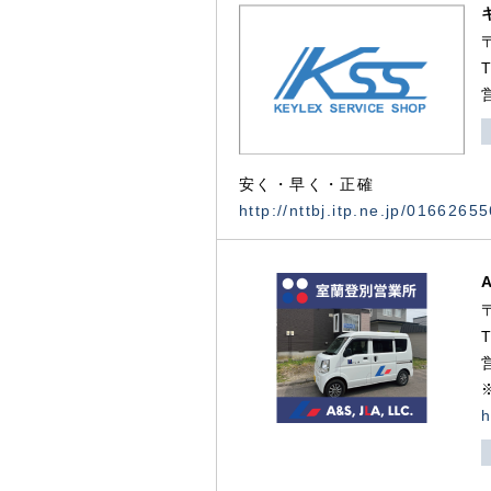
安く・早く・正確
http://nttbj.itp.ne.jp/0166265
h