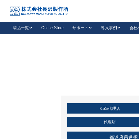
トップ
KSS加盟店・取扱店情報
店舗一覧
製品一覧
Online Store
サポート
導入事例
会社
新卒採用
会社情報
事業内容
中途採用
お問い合わせ
社会貢献活動
パート
2026年度採用情報
キャリア採用・専門職
メールフォームはこちら
工場で
キーレックス
レバーハンドル
キーレックス
機械式ボタン錠
室内用ドアハンドル
導入事例一覧
装
メールニュース
製品検索
お知らせ一覧
よくある質問（FAQ）
特集
簡単診断
教育機関
21
お客様に適したキーレックスをお探しいただけます。
廃番品情報
発
医療機関
品番から探す
取扱店情報
キーレックスを品番からお探しいただけます。
詳し
KSS代理店
企業様採用事
お役立ち情報
代理店
都道府県選択