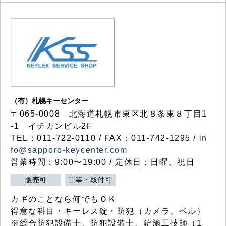
（有）札幌キーセンター
〒065-0008 北海道札幌市東区北８条東８丁目1
-1 イチカンビル2F
TEL：011-722-0110 / FAX：011-742-1295 /
in
fo@sapporo-keycenter.com
営業時間：9:00〜19:00 / 定休日：日曜、祝日
販売可
工事・取付可
カギのことなら何でもＯＫ
得意な科目・キーレス錠・防犯（カメラ、ベル）
※総合防犯設備士、防犯設備士、錠施工技師（1