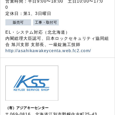
営業時間：平日9:00〜18:00 土日10:00〜17:0
0
定休日：第1、3日曜日
販売可
工事・取付可
EL・システム対応（北北海道）
内閣総理大臣認可、日本ロックセキュリティ協同組
合 旭川支部 支部長、一級錠施工技師
http://asahikawakeycenta.web.fc2.com/
（有）アジアキーセンター
〒069-0816 北海道江別市野幌住吉町25-43