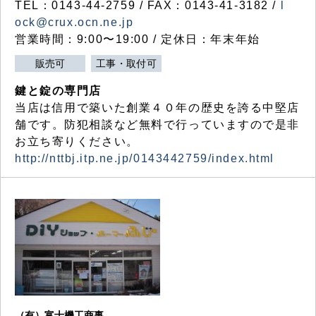
TEL：0143-44-2759 / FAX：0143-41-3182 /
l
ock@crux.ocn.ne.jp
営業時間：9:00〜19:00 / 定休日：年末年始
販売可
工事・取付可
鍵と錠の専門店
当店は信用で築いた創業４０年の歴史を誇る中堅店
舗です。防犯相談など無料で行っていますので是非
お立ち寄りください。
http://nttbj.itp.ne.jp/0143442759/index.html
（有）富士機工商事