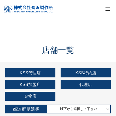
トップ
KSS加盟店・取扱店情報
店舗一覧
店舗一覧
KSS代理店
KSS特約店
KSS加盟店
代理店
金物店
都道府県選択
以下から選択して下さい