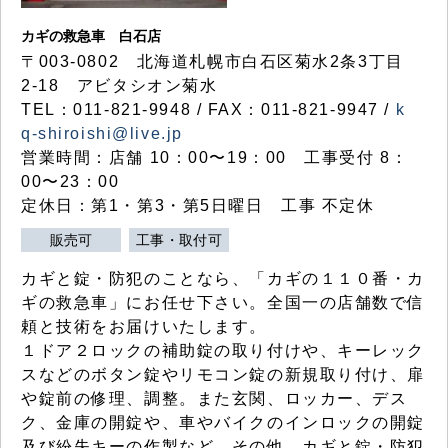
カギの救急車 白石店
〒003-0802 北海道札幌市白石区菊水2条3丁目
2-18 アビタシオン菊水
TEL：011-821-9948 / FAX：011-821-9947 /
k
q-shiroishi@live.jp
営業時間：店舗 10：00〜19：00 工事受付 8：
00〜23：00
定休日：第1・第3・第5日曜日 工事 不定休
販売可
工事・取付可
カギと錠・防犯のことなら、「カギの１１０番・カ
ギの救急車」にお任せ下さい。全国一の店舗数で信
頼と技術をお届けいたします。
１ドア２ロックの補助錠の取り付けや、キーレック
スなどのボタン錠やリモコン錠の新規取り付け、扉
や錠前の修理、調整。また玄関、ロッカー、デス
ク、金庫の開錠や、車やバイクのインロックの開錠
及び紛失キーの作製など、その他、カギと錠・防犯