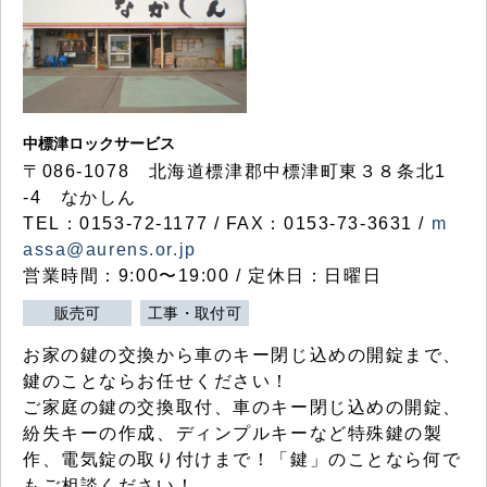
中標津ロックサービス
〒086-1078 北海道標津郡中標津町東３８条北1
-4 なかしん
TEL：0153-72-1177 / FAX：0153-73-3631 /
m
assa@aurens.or.jp
営業時間：9:00〜19:00 / 定休日：日曜日
販売可
工事・取付可
お家の鍵の交換から車のキー閉じ込めの開錠まで、
鍵のことならお任せください！
ご家庭の鍵の交換取付、車のキー閉じ込めの開錠、
紛失キーの作成、ディンプルキーなど特殊鍵の製
作、電気錠の取り付けまで！「鍵」のことなら何で
もご相談ください！