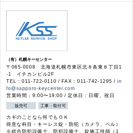
（有）札幌キーセンター
〒065-0008 北海道札幌市東区北８条東８丁目1
-1 イチカンビル2F
TEL：011-722-0110 / FAX：011-742-1295 /
in
fo@sapporo-keycenter.com
営業時間：9:00〜19:00 / 定休日：日曜、祝日
販売可
工事・取付可
カギのことなら何でもＯＫ
得意な科目・キーレス錠・防犯（カメラ、ベル）
※総合防犯設備士、防犯設備士、錠施工技師（1