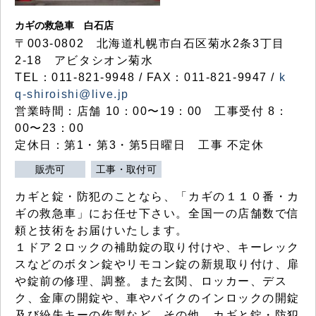
カギの救急車 白石店
〒003-0802 北海道札幌市白石区菊水2条3丁目
2-18 アビタシオン菊水
TEL：011-821-9948 / FAX：011-821-9947 /
k
q-shiroishi@live.jp
営業時間：店舗 10：00〜19：00 工事受付 8：
00〜23：00
定休日：第1・第3・第5日曜日 工事 不定休
販売可
工事・取付可
カギと錠・防犯のことなら、「カギの１１０番・カ
ギの救急車」にお任せ下さい。全国一の店舗数で信
頼と技術をお届けいたします。
１ドア２ロックの補助錠の取り付けや、キーレック
スなどのボタン錠やリモコン錠の新規取り付け、扉
や錠前の修理、調整。また玄関、ロッカー、デス
ク、金庫の開錠や、車やバイクのインロックの開錠
及び紛失キーの作製など、その他、カギと錠・防犯