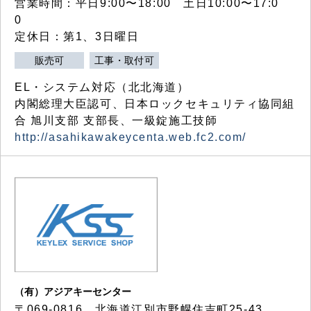
営業時間：平日9:00〜18:00 土日10:00〜17:0
0
定休日：第1、3日曜日
販売可
工事・取付可
EL・システム対応（北北海道）
内閣総理大臣認可、日本ロックセキュリティ協同組
合 旭川支部 支部長、一級錠施工技師
http://asahikawakeycenta.web.fc2.com/
（有）アジアキーセンター
〒069-0816 北海道江別市野幌住吉町25-43