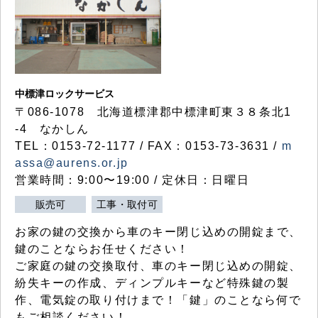
中標津ロックサービス
〒086-1078 北海道標津郡中標津町東３８条北1
-4 なかしん
TEL：0153-72-1177 / FAX：0153-73-3631 /
m
assa@aurens.or.jp
営業時間：9:00〜19:00 / 定休日：日曜日
販売可
工事・取付可
お家の鍵の交換から車のキー閉じ込めの開錠まで、
鍵のことならお任せください！
ご家庭の鍵の交換取付、車のキー閉じ込めの開錠、
紛失キーの作成、ディンプルキーなど特殊鍵の製
作、電気錠の取り付けまで！「鍵」のことなら何で
もご相談ください！