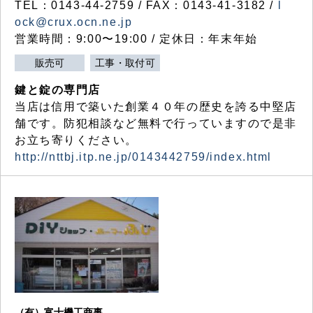
TEL：0143-44-2759 / FAX：0143-41-3182 /
l
ock@crux.ocn.ne.jp
営業時間：9:00〜19:00 / 定休日：年末年始
販売可
工事・取付可
鍵と錠の専門店
当店は信用で築いた創業４０年の歴史を誇る中堅店
舗です。防犯相談など無料で行っていますので是非
お立ち寄りください。
http://nttbj.itp.ne.jp/0143442759/index.html
（有）富士機工商事