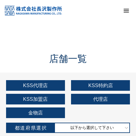
トップ
KSS加盟店・取扱店情報
店舗一覧
店舗一覧
KSS代理店
KSS特約店
KSS加盟店
代理店
金物店
都道府県選択
以下から選択して下さい