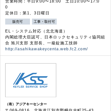
営業時間：平日9:00〜18:00 土日10:00〜17:0
0
定休日：第1、3日曜日
販売可
工事・取付可
EL・システム対応（北北海道）
内閣総理大臣認可、日本ロックセキュリティ協同組
合 旭川支部 支部長、一級錠施工技師
http://asahikawakeycenta.web.fc2.com/
（有）アジアキーセンター
〒069-0816 北海道江別市野幌住吉町25-43