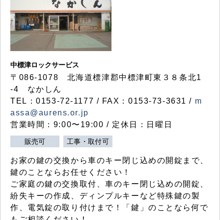
中標津ロックサービス
〒086-1078 北海道標津郡中標津町東３８条北1
-4 なかしん
TEL：0153-72-1177 / FAX：0153-73-3631 /
m
assa@aurens.or.jp
営業時間：9:00〜19:00 / 定休日：日曜日
販売可
工事・取付可
お家の鍵の交換から車のキー閉じ込めの開錠まで、
鍵のことならお任せください！
ご家庭の鍵の交換取付、車のキー閉じ込めの開錠、
紛失キーの作成、ディンプルキーなど特殊鍵の製
作、電気錠の取り付けまで！「鍵」のことなら何で
もご相談ください！