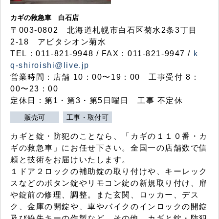
カギの救急車 白石店
〒003-0802 北海道札幌市白石区菊水2条3丁目
2-18 アビタシオン菊水
TEL：011-821-9948 / FAX：011-821-9947 /
k
q-shiroishi@live.jp
営業時間：店舗 10：00〜19：00 工事受付 8：
00〜23：00
定休日：第1・第3・第5日曜日 工事 不定休
販売可
工事・取付可
カギと錠・防犯のことなら、「カギの１１０番・カ
ギの救急車」にお任せ下さい。全国一の店舗数で信
頼と技術をお届けいたします。
１ドア２ロックの補助錠の取り付けや、キーレック
スなどのボタン錠やリモコン錠の新規取り付け、扉
や錠前の修理、調整。また玄関、ロッカー、デス
ク、金庫の開錠や、車やバイクのインロックの開錠
及び紛失キーの作製など、その他、カギと錠・防犯