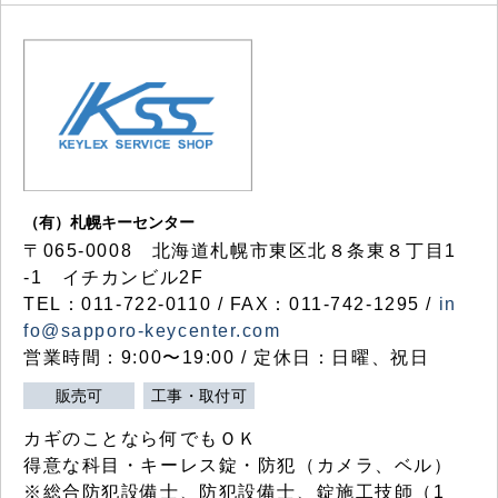
（有）札幌キーセンター
〒065-0008 北海道札幌市東区北８条東８丁目1
-1 イチカンビル2F
TEL：011-722-0110 / FAX：011-742-1295 /
in
fo@sapporo-keycenter.com
営業時間：9:00〜19:00 / 定休日：日曜、祝日
販売可
工事・取付可
カギのことなら何でもＯＫ
得意な科目・キーレス錠・防犯（カメラ、ベル）
※総合防犯設備士、防犯設備士、錠施工技師（1