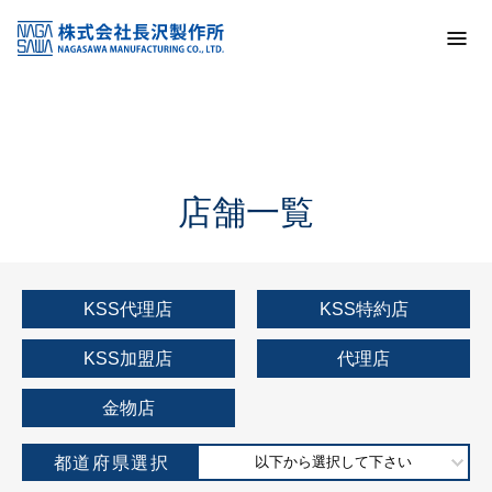
トップ
KSS加盟店・取扱店情報
店舗一覧
店舗一覧
KSS代理店
KSS特約店
KSS加盟店
代理店
金物店
都道府県選択
以下から選択して下さい