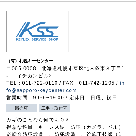
（有）札幌キーセンター
〒065-0008 北海道札幌市東区北８条東８丁目1
-1 イチカンビル2F
TEL：011-722-0110 / FAX：011-742-1295 /
in
fo@sapporo-keycenter.com
営業時間：9:00〜19:00 / 定休日：日曜、祝日
販売可
工事・取付可
カギのことなら何でもＯＫ
得意な科目・キーレス錠・防犯（カメラ、ベル）
※総合防犯設備士、防犯設備士、錠施工技師（1