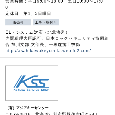
営業時間：平日9:00〜18:00 土日10:00〜17:0
0
定休日：第1、3日曜日
販売可
工事・取付可
EL・システム対応（北北海道）
内閣総理大臣認可、日本ロックセキュリティ協同組
合 旭川支部 支部長、一級錠施工技師
http://asahikawakeycenta.web.fc2.com/
（有）アジアキーセンター
〒069-0816 北海道江別市野幌住吉町25-43