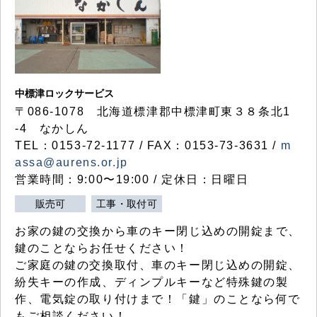
中標津ロックサービス
〒086-1078 北海道標津郡中標津町東３８条北1
-4 なかしん
TEL：0153-72-1177 / FAX：0153-73-3631 /
m
assa@aurens.or.jp
営業時間：9:00〜19:00 / 定休日：日曜日
販売可
工事・取付可
お家の鍵の交換から車のキー閉じ込めの開錠まで、
鍵のことならお任せください！
ご家庭の鍵の交換取付、車のキー閉じ込めの開錠、
紛失キーの作成、ディンプルキーなど特殊鍵の製
作、電気錠の取り付けまで！「鍵」のことなら何で
もご相談ください！