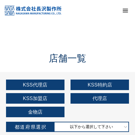
トップ
KSS加盟店・取扱店情報
店舗一覧
店舗一覧
KSS代理店
KSS特約店
KSS加盟店
代理店
金物店
都道府県選択
以下から選択して下さい