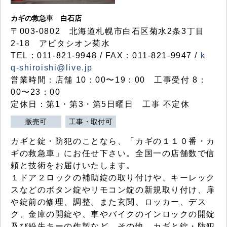
カギの救急車 白石店
〒003-0802 北海道札幌市白石区菊水2条3丁目
2-18 アビタシオン菊水
TEL：011-821-9948 / FAX：011-821-9947 /
k
q-shiroishi@live.jp
営業時間：店舗 10：00〜19：00 工事受付 8：
00〜23：00
定休日：第1・第3・第5日曜日 工事 不定休
販売可
工事・取付可
カギと錠・防犯のことなら、「カギの１１０番・カ
ギの救急車」にお任せ下さい。全国一の店舗数で信
頼と技術をお届けいたします。
１ドア２ロックの補助錠の取り付けや、キーレック
スなどのボタン錠やリモコン錠の新規取り付け、扉
や錠前の修理、調整。また玄関、ロッカー、デス
ク、金庫の開錠や、車やバイクのインロックの開錠
及び紛失キーの作製など、その他、カギと錠・防犯