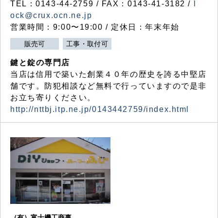
TEL：0143-44-2759 / FAX：0143-41-3182 /
l
ock@crux.ocn.ne.jp
営業時間：9:00〜19:00 / 定休日：年末年始
販売可
工事・取付可
鍵と錠の専門店
当店は信用で築いた創業４０年の歴史を誇る中堅店
舗です。防犯相談など無料で行っていますので是非
お立ち寄りください。
http://nttbj.itp.ne.jp/0143442759/index.html
（有）富士機工商事