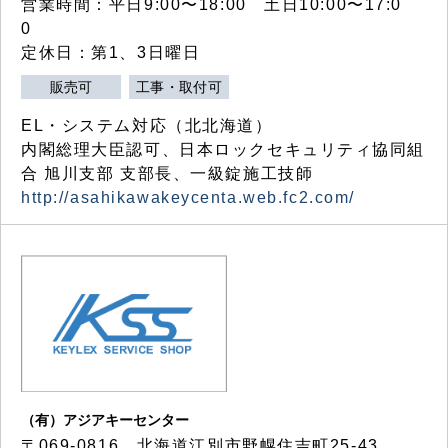
営業時間：平日9:00〜18:00 土日10:00〜17:0
0
定休日：第1、3日曜日
販売可
工事・取付可
EL・システム対応（北北海道）
内閣総理大臣認可、日本ロックセキュリティ協同組
合 旭川支部 支部長、一級錠施工技師
http://asahikawakeycenta.web.fc2.com/
（有）アジアキーセンター
〒069-0816 北海道江別市野幌住吉町25-43