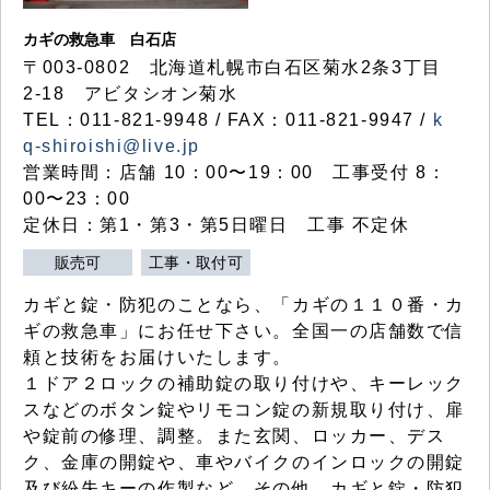
カギの救急車 白石店
〒003-0802 北海道札幌市白石区菊水2条3丁目
2-18 アビタシオン菊水
TEL：011-821-9948 / FAX：011-821-9947 /
k
q-shiroishi@live.jp
営業時間：店舗 10：00〜19：00 工事受付 8：
00〜23：00
定休日：第1・第3・第5日曜日 工事 不定休
販売可
工事・取付可
カギと錠・防犯のことなら、「カギの１１０番・カ
ギの救急車」にお任せ下さい。全国一の店舗数で信
頼と技術をお届けいたします。
１ドア２ロックの補助錠の取り付けや、キーレック
スなどのボタン錠やリモコン錠の新規取り付け、扉
や錠前の修理、調整。また玄関、ロッカー、デス
ク、金庫の開錠や、車やバイクのインロックの開錠
及び紛失キーの作製など、その他、カギと錠・防犯