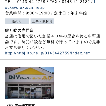
TEL：0143-44-2759 / FAX：0143-41-3182 /
l
ock@crux.ocn.ne.jp
営業時間：9:00〜19:00 / 定休日：年末年始
販売可
工事・取付可
鍵と錠の専門店
当店は信用で築いた創業４０年の歴史を誇る中堅店
舗です。防犯相談など無料で行っていますので是非
お立ち寄りください。
http://nttbj.itp.ne.jp/0143442759/index.html
（有）富士機工商事