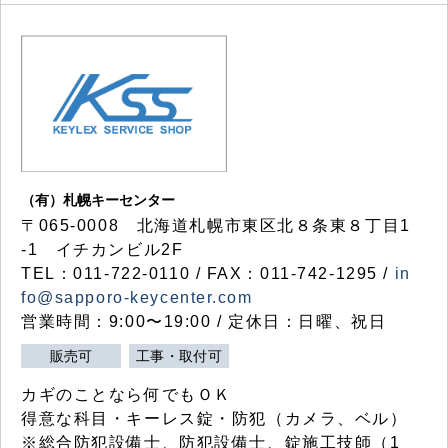
（有）札幌キーセンター
〒065-0008 北海道札幌市東区北８条東８丁目1
-1 イチカンビル2F
TEL：011-722-0110 / FAX：011-742-1295 /
in
fo@sapporo-keycenter.com
営業時間：9:00〜19:00 / 定休日：日曜、祝日
販売可
工事・取付可
カギのことなら何でもＯＫ
得意な科目・キーレス錠・防犯（カメラ、ベル）
※総合防犯設備士、防犯設備士、錠施工技師（1