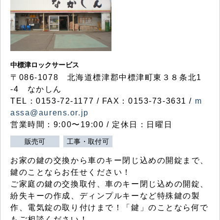
中標津ロックサービス
〒086-1078 北海道標津郡中標津町東３８条北1
-4 なかしん
TEL：0153-72-1177 / FAX：0153-73-3631 /
m
assa@aurens.or.jp
営業時間：9:00〜19:00 / 定休日：日曜日
販売可
工事・取付可
お家の鍵の交換から車のキー閉じ込めの開錠まで、
鍵のことならお任せください！
ご家庭の鍵の交換取付、車のキー閉じ込めの開錠、
紛失キーの作成、ディンプルキーなど特殊鍵の製
作、電気錠の取り付けまで！「鍵」のことなら何で
もご相談ください！