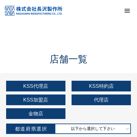
トップ
KSS加盟店・取扱店情報
店舗一覧
店舗一覧
KSS代理店
KSS特約店
KSS加盟店
代理店
金物店
都道府県選択
以下から選択して下さい