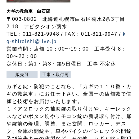
カギの救急車 白石店
〒003-0802 北海道札幌市白石区菊水2条3丁目
2-18 アビタシオン菊水
TEL：011-821-9948 / FAX：011-821-9947 /
k
q-shiroishi@live.jp
営業時間：店舗 10：00〜19：00 工事受付 8：
00〜23：00
定休日：第1・第3・第5日曜日 工事 不定休
販売可
工事・取付可
カギと錠・防犯のことなら、「カギの１１０番・カ
ギの救急車」にお任せ下さい。全国一の店舗数で信
頼と技術をお届けいたします。
１ドア２ロックの補助錠の取り付けや、キーレック
スなどのボタン錠やリモコン錠の新規取り付け、扉
や錠前の修理、調整。また玄関、ロッカー、デス
ク、金庫の開錠や、車やバイクのインロックの開錠
及び紛失キーの作製など、その他、カギと錠・防犯