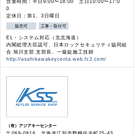
営業時間：平日9:00〜18:00 土日10:00〜17:0
0
定休日：第1、3日曜日
販売可
工事・取付可
EL・システム対応（北北海道）
内閣総理大臣認可、日本ロックセキュリティ協同組
合 旭川支部 支部長、一級錠施工技師
http://asahikawakeycenta.web.fc2.com/
（有）アジアキーセンター
〒069-0816 北海道江別市野幌住吉町25-43