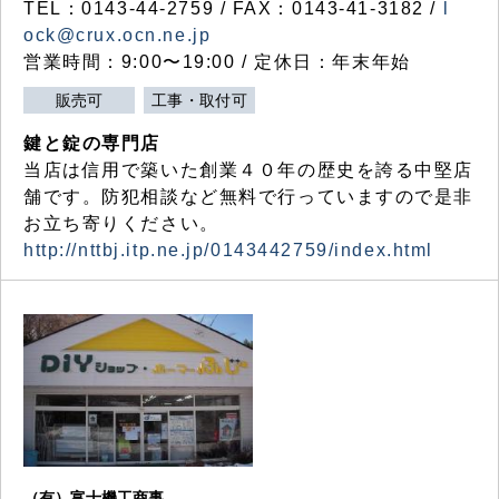
TEL：0143-44-2759 / FAX：0143-41-3182 /
l
ock@crux.ocn.ne.jp
営業時間：9:00〜19:00 / 定休日：年末年始
販売可
工事・取付可
鍵と錠の専門店
当店は信用で築いた創業４０年の歴史を誇る中堅店
舗です。防犯相談など無料で行っていますので是非
お立ち寄りください。
http://nttbj.itp.ne.jp/0143442759/index.html
（有）富士機工商事