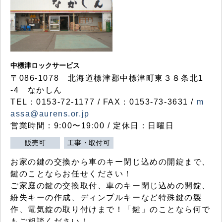
中標津ロックサービス
〒086-1078 北海道標津郡中標津町東３８条北1
-4 なかしん
TEL：0153-72-1177 / FAX：0153-73-3631 /
m
assa@aurens.or.jp
営業時間：9:00〜19:00 / 定休日：日曜日
販売可
工事・取付可
お家の鍵の交換から車のキー閉じ込めの開錠まで、
鍵のことならお任せください！
ご家庭の鍵の交換取付、車のキー閉じ込めの開錠、
紛失キーの作成、ディンプルキーなど特殊鍵の製
作、電気錠の取り付けまで！「鍵」のことなら何で
もご相談ください！