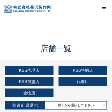
トップ
KSS加盟店・取扱店情報
店舗一覧
店舗一覧
KSS代理店
KSS特約店
KSS加盟店
代理店
金物店
都道府県選択
以下から選択して下さい