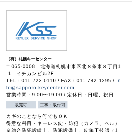
（有）札幌キーセンター
〒065-0008 北海道札幌市東区北８条東８丁目1
-1 イチカンビル2F
TEL：011-722-0110 / FAX：011-742-1295 /
in
fo@sapporo-keycenter.com
営業時間：9:00〜19:00 / 定休日：日曜、祝日
販売可
工事・取付可
カギのことなら何でもＯＫ
得意な科目・キーレス錠・防犯（カメラ、ベル）
※総合防犯設備士、防犯設備士、錠施工技師（1