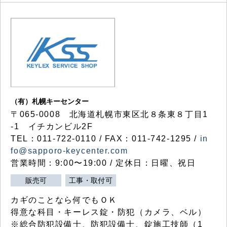
（有）札幌キーセンター
〒065-0008 北海道札幌市東区北８条東８丁目1
-1 イチカンビル2F
TEL：011-722-0110 / FAX：011-742-1295 /
in
fo@sapporo-keycenter.com
営業時間：9:00〜19:00 / 定休日：日曜、祝日
販売可
工事・取付可
カギのことなら何でもＯＫ
得意な科目・キーレス錠・防犯（カメラ、ベル）
※総合防犯設備士、防犯設備士、錠施工技師（1