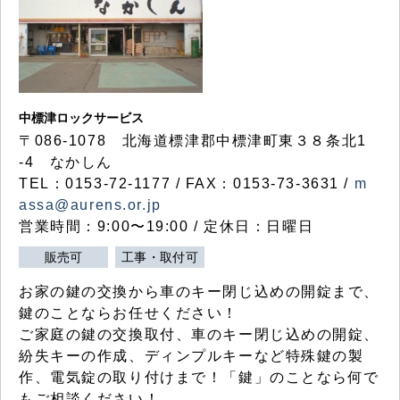
中標津ロックサービス
〒086-1078 北海道標津郡中標津町東３８条北1
-4 なかしん
TEL：0153-72-1177 / FAX：0153-73-3631 /
m
assa@aurens.or.jp
営業時間：9:00〜19:00 / 定休日：日曜日
販売可
工事・取付可
お家の鍵の交換から車のキー閉じ込めの開錠まで、
鍵のことならお任せください！
ご家庭の鍵の交換取付、車のキー閉じ込めの開錠、
紛失キーの作成、ディンプルキーなど特殊鍵の製
作、電気錠の取り付けまで！「鍵」のことなら何で
もご相談ください！