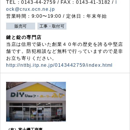
TEL：0143-44-2759 / FAX：0143-41-3182 /
l
ock@crux.ocn.ne.jp
営業時間：9:00〜19:00 / 定休日：年末年始
販売可
工事・取付可
鍵と錠の専門店
当店は信用で築いた創業４０年の歴史を誇る中堅店
舗です。防犯相談など無料で行っていますので是非
お立ち寄りください。
http://nttbj.itp.ne.jp/0143442759/index.html
（有）富士機工商事