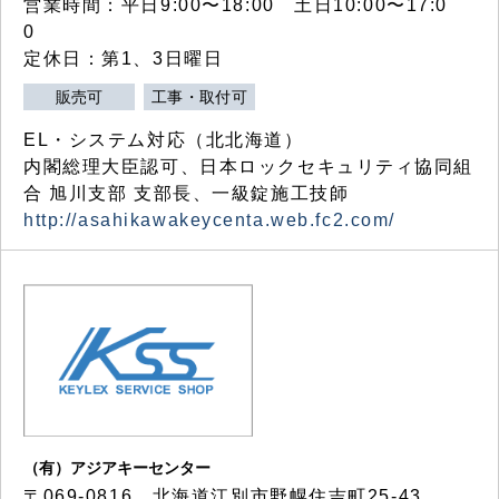
営業時間：平日9:00〜18:00 土日10:00〜17:0
0
定休日：第1、3日曜日
販売可
工事・取付可
EL・システム対応（北北海道）
内閣総理大臣認可、日本ロックセキュリティ協同組
合 旭川支部 支部長、一級錠施工技師
http://asahikawakeycenta.web.fc2.com/
（有）アジアキーセンター
〒069-0816 北海道江別市野幌住吉町25-43