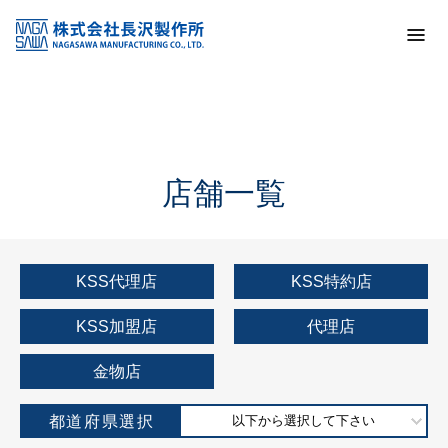
トップ
KSS加盟店・取扱店情報
店舗一覧
店舗一覧
KSS代理店
KSS特約店
KSS加盟店
代理店
金物店
都道府県選択
以下から選択して下さい