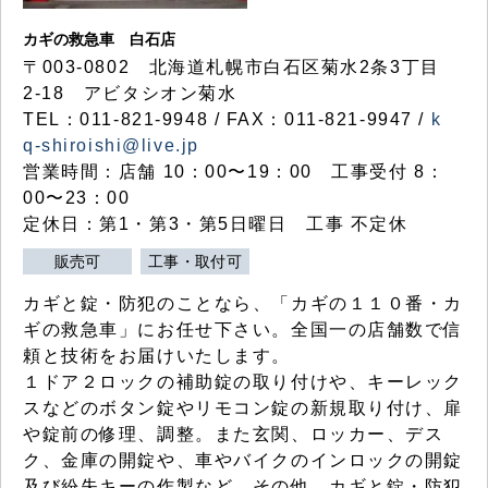
カギの救急車 白石店
〒003-0802 北海道札幌市白石区菊水2条3丁目
2-18 アビタシオン菊水
TEL：011-821-9948 / FAX：011-821-9947 /
k
q-shiroishi@live.jp
営業時間：店舗 10：00〜19：00 工事受付 8：
00〜23：00
定休日：第1・第3・第5日曜日 工事 不定休
販売可
工事・取付可
カギと錠・防犯のことなら、「カギの１１０番・カ
ギの救急車」にお任せ下さい。全国一の店舗数で信
頼と技術をお届けいたします。
１ドア２ロックの補助錠の取り付けや、キーレック
スなどのボタン錠やリモコン錠の新規取り付け、扉
や錠前の修理、調整。また玄関、ロッカー、デス
ク、金庫の開錠や、車やバイクのインロックの開錠
及び紛失キーの作製など、その他、カギと錠・防犯