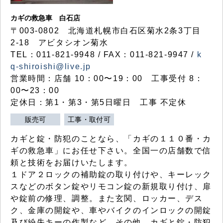
カギの救急車 白石店
〒003-0802 北海道札幌市白石区菊水2条3丁目
2-18 アビタシオン菊水
TEL：011-821-9948 / FAX：011-821-9947 /
k
q-shiroishi@live.jp
営業時間：店舗 10：00〜19：00 工事受付 8：
00〜23：00
定休日：第1・第3・第5日曜日 工事 不定休
販売可
工事・取付可
カギと錠・防犯のことなら、「カギの１１０番・カ
ギの救急車」にお任せ下さい。全国一の店舗数で信
頼と技術をお届けいたします。
１ドア２ロックの補助錠の取り付けや、キーレック
スなどのボタン錠やリモコン錠の新規取り付け、扉
や錠前の修理、調整。また玄関、ロッカー、デス
ク、金庫の開錠や、車やバイクのインロックの開錠
及び紛失キーの作製など、その他、カギと錠・防犯