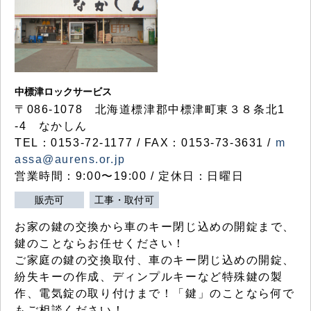
中標津ロックサービス
〒086-1078 北海道標津郡中標津町東３８条北1
-4 なかしん
TEL：0153-72-1177 / FAX：0153-73-3631 /
m
assa@aurens.or.jp
営業時間：9:00〜19:00 / 定休日：日曜日
販売可
工事・取付可
お家の鍵の交換から車のキー閉じ込めの開錠まで、
鍵のことならお任せください！
ご家庭の鍵の交換取付、車のキー閉じ込めの開錠、
紛失キーの作成、ディンプルキーなど特殊鍵の製
作、電気錠の取り付けまで！「鍵」のことなら何で
もご相談ください！