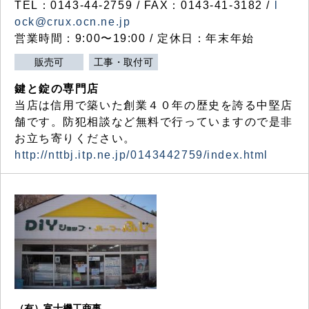
TEL：0143-44-2759 / FAX：0143-41-3182 /
l
ock@crux.ocn.ne.jp
営業時間：9:00〜19:00 / 定休日：年末年始
販売可
工事・取付可
鍵と錠の専門店
当店は信用で築いた創業４０年の歴史を誇る中堅店
舗です。防犯相談など無料で行っていますので是非
お立ち寄りください。
http://nttbj.itp.ne.jp/0143442759/index.html
（有）富士機工商事