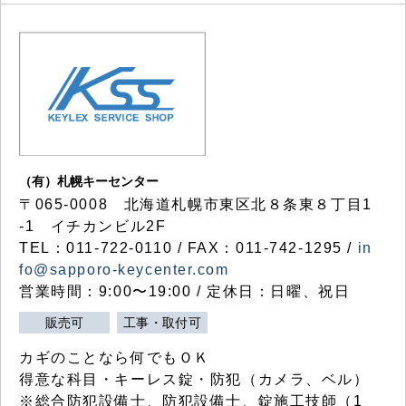
（有）札幌キーセンター
〒065-0008 北海道札幌市東区北８条東８丁目1
-1 イチカンビル2F
TEL：011-722-0110 / FAX：011-742-1295 /
in
fo@sapporo-keycenter.com
営業時間：9:00〜19:00 / 定休日：日曜、祝日
販売可
工事・取付可
カギのことなら何でもＯＫ
得意な科目・キーレス錠・防犯（カメラ、ベル）
※総合防犯設備士、防犯設備士、錠施工技師（1