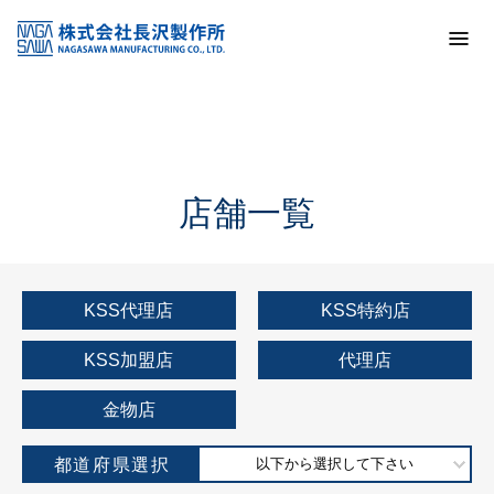
トップ
KSS加盟店・取扱店情報
店舗一覧
店舗一覧
KSS代理店
KSS特約店
KSS加盟店
代理店
金物店
都道府県選択
以下から選択して下さい