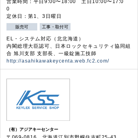
営業時間：平日9:00〜18:00 土日10:00〜17:0
0
定休日：第1、3日曜日
販売可
工事・取付可
EL・システム対応（北北海道）
内閣総理大臣認可、日本ロックセキュリティ協同組
合 旭川支部 支部長、一級錠施工技師
http://asahikawakeycenta.web.fc2.com/
（有）アジアキーセンター
〒069-0816 北海道江別市野幌住吉町25-43