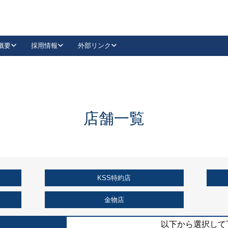
概要
採用情報
外部リンク
YouTube
Instagram
採用
キーレックスカタログ請求
の製品組み立て等
請求フォームはこちら
古代・古代NEO
レバーハンドル
Vi-Clear
古代・古代NEO
飾錠
導入事例一覧
抗ウイルス・抗菌製品
導入事例一覧
Facebook
LinkedIn
店舗一覧
00 / 1100から簡単に交換できるキーレックス4000を
日本ロック工業会
売開始しました。
外部サイト
く見る
KSS特約店
例
長期住宅使用部材標準化推進協議会
外部サイト
金物店
以下から選択して