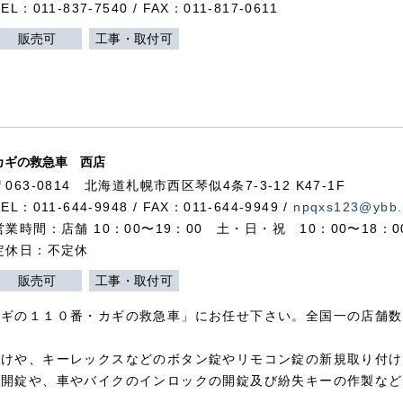
TEL：011-837-7540 / FAX：011-817-0611
販売可
工事・取付可
カギの救急車 西店
〒063-0814 北海道札幌市西区琴似4条7-3-12 K47-1F
TEL：011-644-9948 / FAX：011-644-9949 /
npqxs123@ybb.
営業時間：店舗 10：00〜19：00 土・日・祝 10：00〜18：
定休日：不定休
販売可
工事・取付可
カギの１１０番・カギの救急車」にお任せ下さい。全国一の店舗数
付けや、キーレックスなどのボタン錠やリモコン錠の新規取り付け
の開錠や、車やバイクのインロックの開錠及び紛失キーの作製など