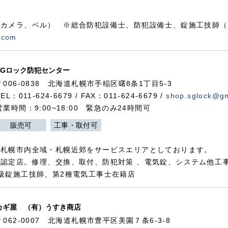
カメラ、ベル） ※総合防犯設備士、防犯設備士、錠施工技師（
.com
SGロック防犯センター
〒006-0838 北海道札幌市手稲区曙8条1丁目5-3
TEL：011-624-6679 / FAX：011-624-6679 /
shop.sglock@g
営業時間：9:00~18:00 緊急のみ24時間可
販売可
工事・取付可
、札幌市内全域・札幌近郊をサービスエリアとしております。
認定店。修理、交換、取付、防犯対策 、電気錠、システム他工
級錠施工技師、第2種電気工事士在籍店
カギ屋 （有）うすき商店
〒062-0007 北海道札幌市豊平区美園７条6-3-8