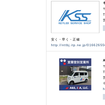
安く・早く・正確
http://nttbj.itp.ne.jp/0166265
h