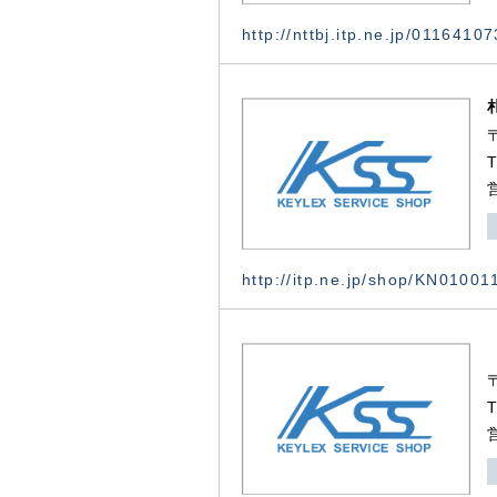
http://nttbj.itp.ne.jp/0116410
http://itp.ne.jp/shop/KN0100