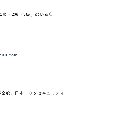
1級・2級・3級）のいる店
mail.com
事全般。日本ロックセキュリティ