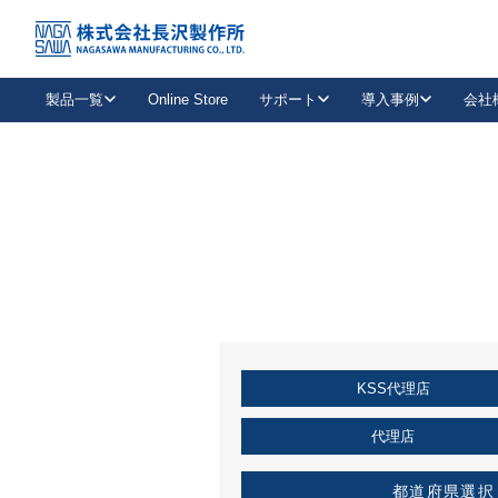
トップ
KSS加盟店・取扱店情報
店舗一覧
製品一覧
Online Store
サポート
導入事例
会社
新卒採用
会社情報
事業内容
中途採用
お問い合わせ
社会貢献活動
パート
2026年度採用情報
キャリア採用・専門職
メールフォームはこちら
工場で
キーレックス
レバーハンドル
キーレックス
機械式ボタン錠
室内用ドアハンドル
導入事例一覧
装
メールニュース
製品検索
お知らせ一覧
よくある質問（FAQ）
特集
簡単診断
教育機関
21
お客様に適したキーレックスをお探しいただけます。
廃番品情報
発
医療機関
品番から探す
取扱店情報
キーレックスを品番からお探しいただけます。
詳し
KSS代理店
企業様採用事
お役立ち情報
代理店
都道府県選択