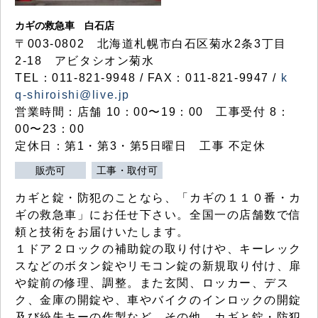
カギの救急車 白石店
〒003-0802 北海道札幌市白石区菊水2条3丁目
2-18 アビタシオン菊水
TEL：011-821-9948 / FAX：011-821-9947 /
k
q-shiroishi@live.jp
営業時間：店舗 10：00〜19：00 工事受付 8：
00〜23：00
定休日：第1・第3・第5日曜日 工事 不定休
販売可
工事・取付可
カギと錠・防犯のことなら、「カギの１１０番・カ
ギの救急車」にお任せ下さい。全国一の店舗数で信
頼と技術をお届けいたします。
１ドア２ロックの補助錠の取り付けや、キーレック
スなどのボタン錠やリモコン錠の新規取り付け、扉
や錠前の修理、調整。また玄関、ロッカー、デス
ク、金庫の開錠や、車やバイクのインロックの開錠
及び紛失キーの作製など、その他、カギと錠・防犯