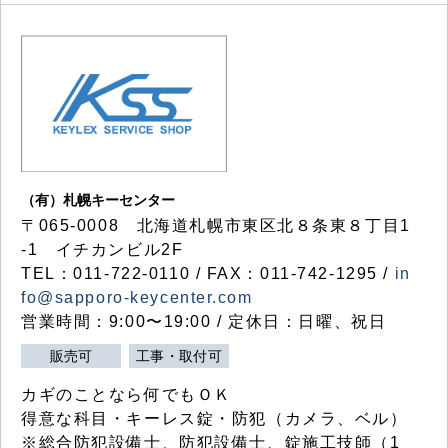
（有）札幌キーセンター
〒065-0008 北海道札幌市東区北８条東８丁目1
-1 イチカンビル2F
TEL：011-722-0110 / FAX：011-742-1295 /
in
fo@sapporo-keycenter.com
営業時間：9:00〜19:00 / 定休日：日曜、祝日
販売可
工事・取付可
カギのことなら何でもＯＫ
得意な科目・キーレス錠・防犯（カメラ、ベル）
※総合防犯設備士、防犯設備士、錠施工技師（1