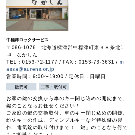
中標津ロックサービス
〒086-1078 北海道標津郡中標津町東３８条北1
-4 なかしん
TEL：0153-72-1177 / FAX：0153-73-3631 /
m
assa@aurens.or.jp
営業時間：9:00〜19:00 / 定休日：日曜日
販売可
工事・取付可
お家の鍵の交換から車のキー閉じ込めの開錠まで、
鍵のことならお任せください！
ご家庭の鍵の交換取付、車のキー閉じ込めの開錠、
紛失キーの作成、ディンプルキーなど特殊鍵の製
作、電気錠の取り付けまで！「鍵」のことなら何で
もご相談ください！