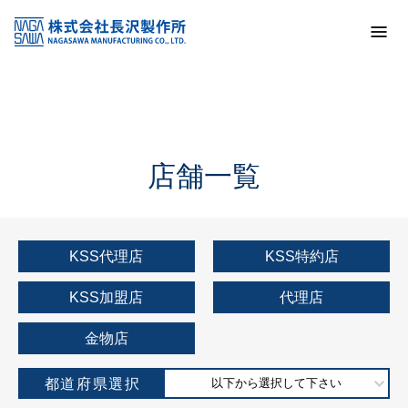
トップ
KSS加盟店・取扱店情報
店舗一覧
店舗一覧
KSS代理店
KSS特約店
KSS加盟店
代理店
金物店
都道府県選択
以下から選択して下さい