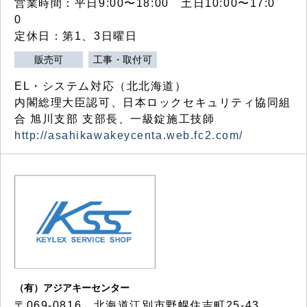
営業時間：平日9:00〜18:00 土日10:00〜17:0
0
定休日：第1、3日曜日
販売可
工事・取付可
EL・システム対応（北北海道）
内閣総理大臣認可、日本ロックセキュリティ協同組
合 旭川支部 支部長、一級錠施工技師
http://asahikawakeycenta.web.fc2.com/
（有）アジアキーセンター
〒069-0816 北海道江別市野幌住吉町25-43