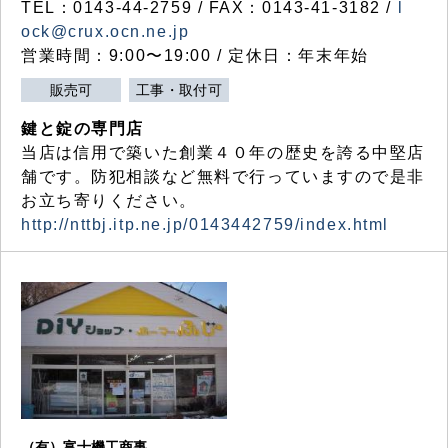
TEL：0143-44-2759 / FAX：0143-41-3182 /
l
ock@crux.ocn.ne.jp
営業時間：9:00〜19:00 / 定休日：年末年始
販売可
工事・取付可
鍵と錠の専門店
当店は信用で築いた創業４０年の歴史を誇る中堅店
舗です。防犯相談など無料で行っていますので是非
お立ち寄りください。
http://nttbj.itp.ne.jp/0143442759/index.html
（有）富士機工商事