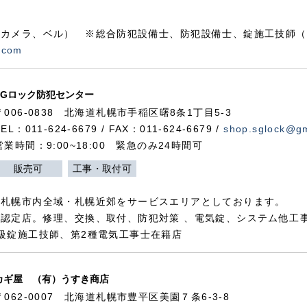
カメラ、ベル） ※総合防犯設備士、防犯設備士、錠施工技師（
.com
SGロック防犯センター
〒006-0838 北海道札幌市手稲区曙8条1丁目5-3
TEL：011-624-6679 / FAX：011-624-6679 /
shop.sglock@g
営業時間：9:00~18:00 緊急のみ24時間可
販売可
工事・取付可
、札幌市内全域・札幌近郊をサービスエリアとしております。
認定店。修理、交換、取付、防犯対策 、電気錠、システム他工
級錠施工技師、第2種電気工事士在籍店
カギ屋 （有）うすき商店
〒062-0007 北海道札幌市豊平区美園７条6-3-8