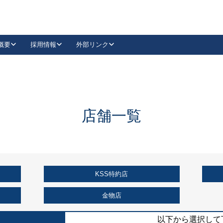
概要
採用情報
外部リンク
YouTube
Instagram
採用
キーレックスカタログ請求
の製品組み立て等
請求フォームはこちら
古代・古代NEO
レバーハンドル
Vi-Clear
古代・古代NEO
飾錠
導入事例一覧
抗ウイルス・抗菌製品
導入事例一覧
Facebook
LinkedIn
店舗一覧
00 / 1100から簡単に交換できるキーレックス4000を
日本ロック工業会
売開始しました。
外部サイト
く見る
KSS特約店
例
長期住宅使用部材標準化推進協議会
外部サイト
金物店
以下から選択して