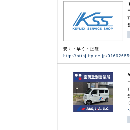
安く・早く・正確
http://nttbj.itp.ne.jp/0166265
h