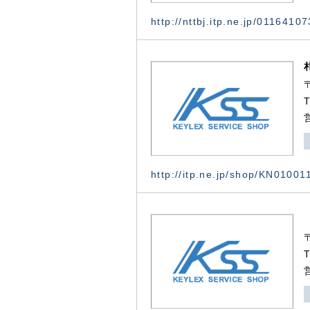
http://nttbj.itp.ne.jp/0116410
http://itp.ne.jp/shop/KN0100