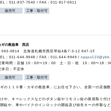
TEL：011-837-7540 / FAX：011-817-0611
販売可
工事・取付可
カギの救急車 西店
〒063-0814 北海道札幌市西区琴似4条7-3-12 K47-1F
TEL：011-644-9948 / FAX：011-644-9949 /
npqxs123@ybb.
営業時間：店舗 10：00〜19：00 土・日・祝 10：00〜18：
定休日：不定休
販売可
工事・取付可
カギの１１０番・カギの救急車」にお任せ下さい。全国一の店舗数
付けや、キーレックスなどのボタン錠やリモコン錠の新規取り付け
の開錠や、車やバイクのインロックの開錠及び紛失キーの作製など