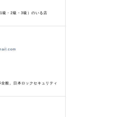
1級・2級・3級）のいる店
mail.com
事全般。日本ロックセキュリティ