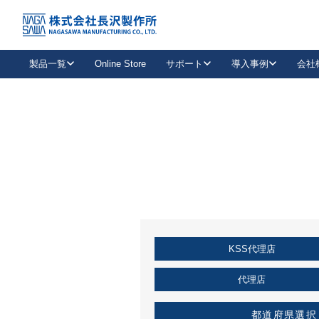
トップ
KSS加盟店・取扱店情報
店舗一覧
製品一覧
Online Store
サポート
導入事例
会社
新卒採用
会社情報
事業内容
中途採用
お問い合わせ
社会貢献活動
パート
2026年度採用情報
キャリア採用・専門職
メールフォームはこちら
工場で
キーレックス
レバーハンドル
キーレックス
機械式ボタン錠
室内用ドアハンドル
導入事例一覧
装
メールニュース
製品検索
お知らせ一覧
よくある質問（FAQ）
特集
簡単診断
教育機関
21
お客様に適したキーレックスをお探しいただけます。
廃番品情報
発
医療機関
品番から探す
取扱店情報
キーレックスを品番からお探しいただけます。
詳し
KSS代理店
企業様採用事
お役立ち情報
代理店
都道府県選択