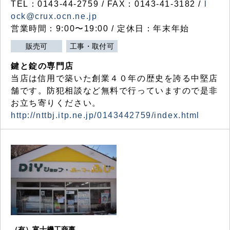
TEL：0143-44-2759 / FAX：0143-41-3182 /
l
ock@crux.ocn.ne.jp
営業時間：9:00〜19:00 / 定休日：年末年始
販売可
工事・取付可
鍵と錠の専門店
当店は信用で築いた創業４０年の歴史を誇る中堅店
舗です。防犯相談など無料で行っていますので是非
お立ち寄りください。
http://nttbj.itp.ne.jp/0143442759/index.html
（有）富士機工商事