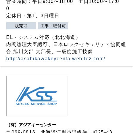
営業時間：平日9:00〜18:00 土日10:00〜17:0
0
定休日：第1、3日曜日
販売可
工事・取付可
EL・システム対応（北北海道）
内閣総理大臣認可、日本ロックセキュリティ協同組
合 旭川支部 支部長、一級錠施工技師
http://asahikawakeycenta.web.fc2.com/
（有）アジアキーセンター
〒069-0816 北海道江別市野幌住吉町25-43