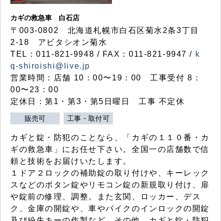
カギの救急車 白石店
〒003-0802 北海道札幌市白石区菊水2条3丁目
2-18 アビタシオン菊水
TEL：011-821-9948 / FAX：011-821-9947 /
k
q-shiroishi@live.jp
営業時間：店舗 10：00〜19：00 工事受付 8：
00〜23：00
定休日：第1・第3・第5日曜日 工事 不定休
販売可
工事・取付可
カギと錠・防犯のことなら、「カギの１１０番・カ
ギの救急車」にお任せ下さい。全国一の店舗数で信
頼と技術をお届けいたします。
１ドア２ロックの補助錠の取り付けや、キーレック
スなどのボタン錠やリモコン錠の新規取り付け、扉
や錠前の修理、調整。また玄関、ロッカー、デス
ク、金庫の開錠や、車やバイクのインロックの開錠
及び紛失キーの作製など、その他、カギと錠・防犯