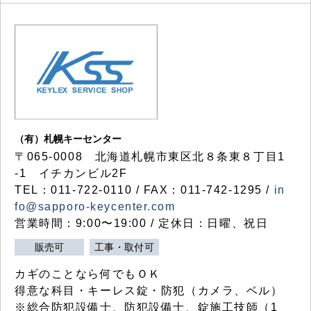
（有）札幌キーセンター
〒065-0008 北海道札幌市東区北８条東８丁目1
-1 イチカンビル2F
TEL：011-722-0110 / FAX：011-742-1295 /
in
fo@sapporo-keycenter.com
営業時間：9:00〜19:00 / 定休日：日曜、祝日
販売可
工事・取付可
カギのことなら何でもＯＫ
得意な科目・キーレス錠・防犯（カメラ、ベル）
※総合防犯設備士、防犯設備士、錠施工技師（1