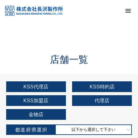
トップ
KSS加盟店・取扱店情報
店舗一覧
店舗一覧
KSS代理店
KSS特約店
KSS加盟店
代理店
金物店
都道府県選択
以下から選択して下さい