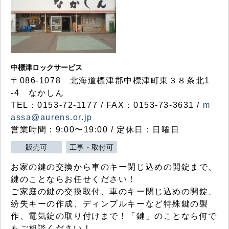
中標津ロックサービス
〒086-1078 北海道標津郡中標津町東３８条北1
-4 なかしん
TEL：0153-72-1177 / FAX：0153-73-3631 /
m
assa@aurens.or.jp
営業時間：9:00〜19:00 / 定休日：日曜日
販売可
工事・取付可
お家の鍵の交換から車のキー閉じ込めの開錠まで、
鍵のことならお任せください！
ご家庭の鍵の交換取付、車のキー閉じ込めの開錠、
紛失キーの作成、ディンプルキーなど特殊鍵の製
作、電気錠の取り付けまで！「鍵」のことなら何で
もご相談ください！