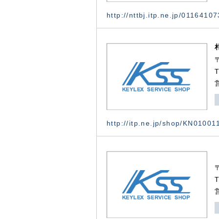
http://nttbj.itp.ne.jp/0116410
http://itp.ne.jp/shop/KN0100