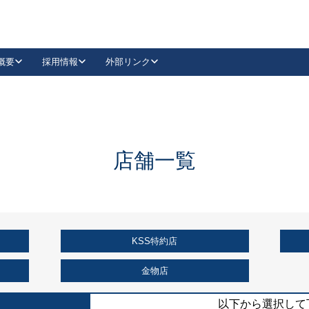
概要
採用情報
外部リンク
YouTube
Instagram
採用
キーレックスカタログ請求
の製品組み立て等
請求フォームはこちら
古代・古代NEO
レバーハンドル
Vi-Clear
古代・古代NEO
飾錠
導入事例一覧
抗ウイルス・抗菌製品
導入事例一覧
Facebook
LinkedIn
店舗一覧
00 / 1100から簡単に交換できるキーレックス4000を
日本ロック工業会
売開始しました。
外部サイト
く見る
KSS特約店
例
長期住宅使用部材標準化推進協議会
外部サイト
金物店
以下から選択して