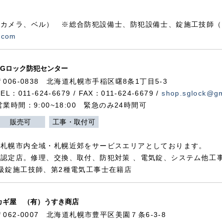
カメラ、ベル） ※総合防犯設備士、防犯設備士、錠施工技師（
.com
SGロック防犯センター
〒006-0838 北海道札幌市手稲区曙8条1丁目5-3
TEL：011-624-6679 / FAX：011-624-6679 /
shop.sglock@g
営業時間：9:00~18:00 緊急のみ24時間可
販売可
工事・取付可
、札幌市内全域・札幌近郊をサービスエリアとしております。
認定店。修理、交換、取付、防犯対策 、電気錠、システム他工
級錠施工技師、第2種電気工事士在籍店
カギ屋 （有）うすき商店
〒062-0007 北海道札幌市豊平区美園７条6-3-8