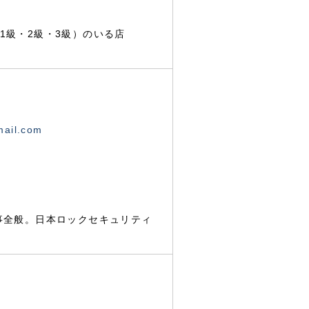
1級・2級・3級）のいる店
mail.com
事全般。日本ロックセキュリティ