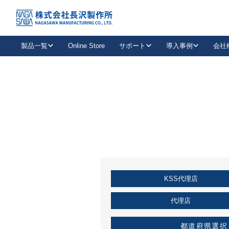
トップ
KSS加盟店・取扱店情報
店舗一覧
製品一覧
Online Store
サポート
導入事例
会社
新卒採用
会社情報
事業内容
中途採用
お問い合わせ
社会貢献活動
パート
2026年度採用情報
キャリア採用・専門職
メールフォームはこちら
工場で
キーレックス
レバーハンドル
キーレックス
機械式ボタン錠
室内用ドアハンドル
導入事例一覧
装
メールニュース
製品検索
お知らせ一覧
よくある質問（FAQ）
特集
簡単診断
教育機関
21
お客様に適したキーレックスをお探しいただけます。
廃番品情報
発
医療機関
品番から探す
取扱店情報
キーレックスを品番からお探しいただけます。
詳し
KSS代理店
企業様採用事
お役立ち情報
代理店
都道府県選択