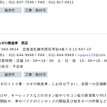
TEL：011-837-7540 / FAX：011-817-0611
販売可
工事・取付可
カギの救急車 西店
〒063-0814 北海道札幌市西区琴似4条7-3-12 K47-1F
TEL：011-644-9948 / FAX：011-644-9949 /
npqxs123@ybb.
営業時間：店舗 10：00〜19：00 土・日・祝 10：00〜18：
定休日：不定休
販売可
工事・取付可
カギの１１０番・カギの救急車」にお任せ下さい。全国一の店舗数
付けや、キーレックスなどのボタン錠やリモコン錠の新規取り付け
の開錠や、車やバイクのインロックの開錠及び紛失キーの作製など