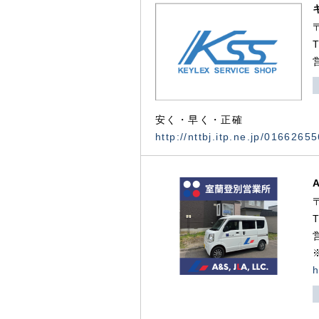
安く・早く・正確
http://nttbj.itp.ne.jp/0166265
h