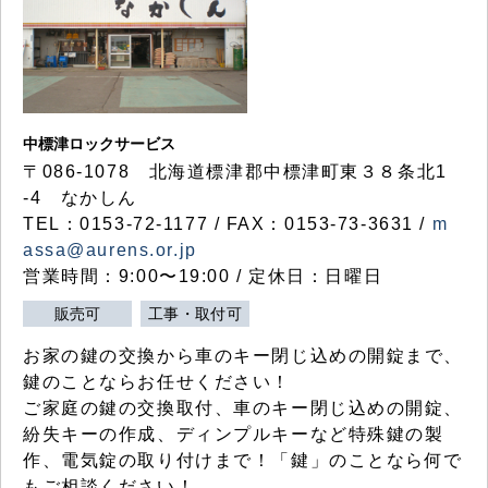
中標津ロックサービス
〒086-1078 北海道標津郡中標津町東３８条北1
-4 なかしん
TEL：0153-72-1177 / FAX：0153-73-3631 /
m
assa@aurens.or.jp
営業時間：9:00〜19:00 / 定休日：日曜日
販売可
工事・取付可
お家の鍵の交換から車のキー閉じ込めの開錠まで、
鍵のことならお任せください！
ご家庭の鍵の交換取付、車のキー閉じ込めの開錠、
紛失キーの作成、ディンプルキーなど特殊鍵の製
作、電気錠の取り付けまで！「鍵」のことなら何で
もご相談ください！