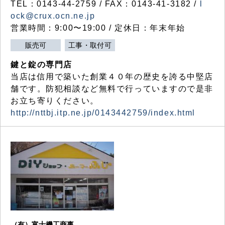
TEL：0143-44-2759 / FAX：0143-41-3182 /
l
ock@crux.ocn.ne.jp
営業時間：9:00〜19:00 / 定休日：年末年始
販売可
工事・取付可
鍵と錠の専門店
当店は信用で築いた創業４０年の歴史を誇る中堅店
舗です。防犯相談など無料で行っていますので是非
お立ち寄りください。
http://nttbj.itp.ne.jp/0143442759/index.html
（有）富士機工商事