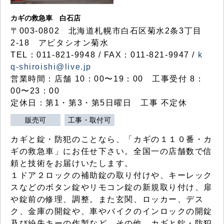
カギの救急車 白石店
〒003-0802 北海道札幌市白石区菊水2条3丁目
2-18 アビタシオン菊水
TEL：011-821-9948 / FAX：011-821-9947 /
k
q-shiroishi@live.jp
営業時間：店舗 10：00〜19：00 工事受付 8：
00〜23：00
定休日：第1・第3・第5日曜日 工事 不定休
販売可
工事・取付可
カギと錠・防犯のことなら、「カギの１１０番・カ
ギの救急車」にお任せ下さい。全国一の店舗数で信
頼と技術をお届けいたします。
１ドア２ロックの補助錠の取り付けや、キーレック
スなどのボタン錠やリモコン錠の新規取り付け、扉
や錠前の修理、調整。また玄関、ロッカー、デス
ク、金庫の開錠や、車やバイクのインロックの開錠
及び紛失キーの作製など、その他、カギと錠・防犯