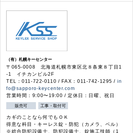
（有）札幌キーセンター
〒065-0008 北海道札幌市東区北８条東８丁目1
-1 イチカンビル2F
TEL：011-722-0110 / FAX：011-742-1295 /
in
fo@sapporo-keycenter.com
営業時間：9:00〜19:00 / 定休日：日曜、祝日
販売可
工事・取付可
カギのことなら何でもＯＫ
得意な科目・キーレス錠・防犯（カメラ、ベル）
※総合防犯設備士、防犯設備士、錠施工技師（1