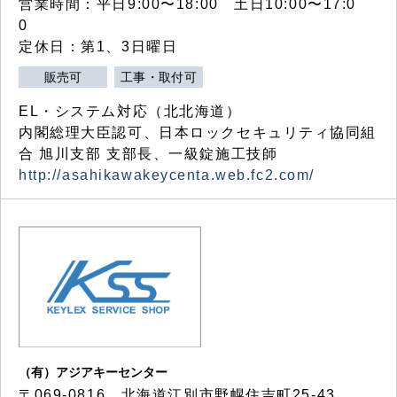
営業時間：平日9:00〜18:00 土日10:00〜17:0
0
定休日：第1、3日曜日
販売可
工事・取付可
EL・システム対応（北北海道）
内閣総理大臣認可、日本ロックセキュリティ協同組
合 旭川支部 支部長、一級錠施工技師
http://asahikawakeycenta.web.fc2.com/
（有）アジアキーセンター
〒069-0816 北海道江別市野幌住吉町25-43