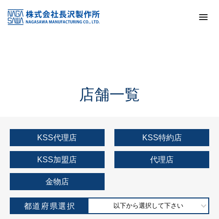
トップ
KSS加盟店・取扱店情報
店舗一覧
店舗一覧
KSS代理店
KSS特約店
KSS加盟店
代理店
金物店
都道府県選択
以下から選択して下さい