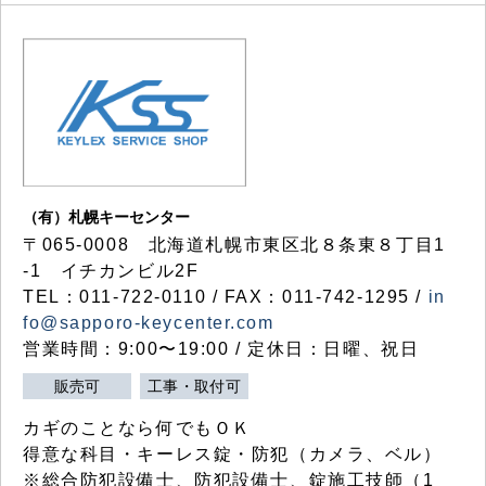
（有）札幌キーセンター
〒065-0008 北海道札幌市東区北８条東８丁目1
-1 イチカンビル2F
TEL：011-722-0110 / FAX：011-742-1295 /
in
fo@sapporo-keycenter.com
営業時間：9:00〜19:00 / 定休日：日曜、祝日
販売可
工事・取付可
カギのことなら何でもＯＫ
得意な科目・キーレス錠・防犯（カメラ、ベル）
※総合防犯設備士、防犯設備士、錠施工技師（1