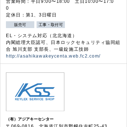
営業時間：平日9:00〜18:00 土日10:00〜17:0
0
定休日：第1、3日曜日
販売可
工事・取付可
EL・システム対応（北北海道）
内閣総理大臣認可、日本ロックセキュリティ協同組
合 旭川支部 支部長、一級錠施工技師
http://asahikawakeycenta.web.fc2.com/
（有）アジアキーセンター
〒069-0816 北海道江別市野幌住吉町25-43