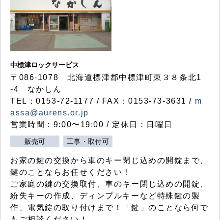
中標津ロックサービス
〒086-1078 北海道標津郡中標津町東３８条北1
-4 なかしん
TEL：0153-72-1177 / FAX：0153-73-3631 /
m
assa@aurens.or.jp
営業時間：9:00〜19:00 / 定休日：日曜日
販売可
工事・取付可
お家の鍵の交換から車のキー閉じ込めの開錠まで、
鍵のことならお任せください！
ご家庭の鍵の交換取付、車のキー閉じ込めの開錠、
紛失キーの作成、ディンプルキーなど特殊鍵の製
作、電気錠の取り付けまで！「鍵」のことなら何で
もご相談ください！