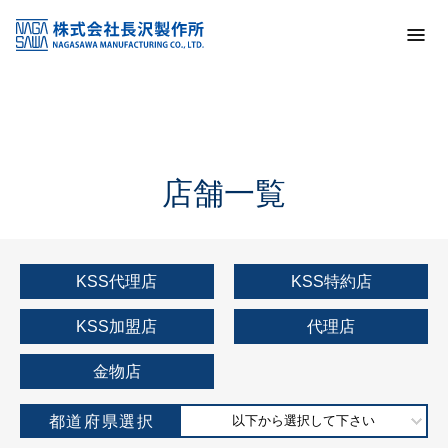
トップ
KSS加盟店・取扱店情報
店舗一覧
店舗一覧
KSS代理店
KSS特約店
KSS加盟店
代理店
金物店
都道府県選択
以下から選択して下さい