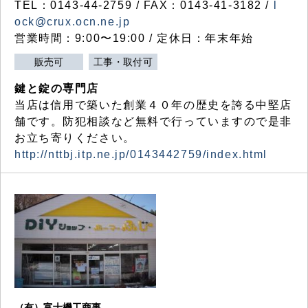
TEL：0143-44-2759 / FAX：0143-41-3182 /
l
ock@crux.ocn.ne.jp
営業時間：9:00〜19:00 / 定休日：年末年始
販売可
工事・取付可
鍵と錠の専門店
当店は信用で築いた創業４０年の歴史を誇る中堅店
舗です。防犯相談など無料で行っていますので是非
お立ち寄りください。
http://nttbj.itp.ne.jp/0143442759/index.html
（有）富士機工商事