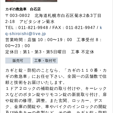
カギの救急車 白石店
〒003-0802 北海道札幌市白石区菊水2条3丁目
2-18 アビタシオン菊水
TEL：011-821-9948 / FAX：011-821-9947 /
k
q-shiroishi@live.jp
営業時間：店舗 10：00〜19：00 工事受付 8：
00〜23：00
定休日：第1・第3・第5日曜日 工事 不定休
販売可
工事・取付可
カギと錠・防犯のことなら、「カギの１１０番・カ
ギの救急車」にお任せ下さい。全国一の店舗数で信
頼と技術をお届けいたします。
１ドア２ロックの補助錠の取り付けや、キーレック
スなどのボタン錠やリモコン錠の新規取り付け、扉
や錠前の修理、調整。また玄関、ロッカー、デス
ク、金庫の開錠や、車やバイクのインロックの開錠
及び紛失キーの作製など、その他、カギと錠・防犯