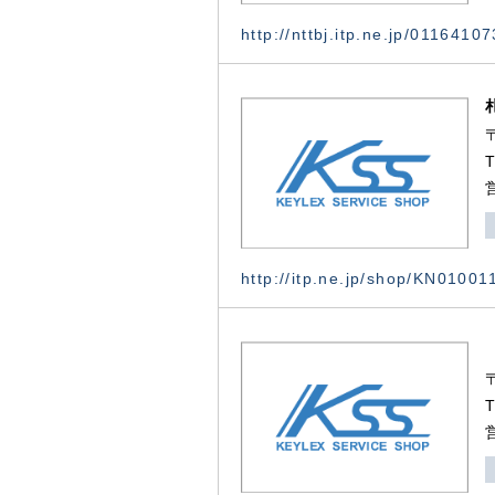
http://nttbj.itp.ne.jp/0116410
http://itp.ne.jp/shop/KN0100