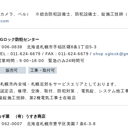
カメラ、ベル） ※総合防犯設備士、防犯設備士、錠施工技師（
.com
SGロック防犯センター
〒006-0838 北海道札幌市手稲区曙8条1丁目5-3
TEL：011-624-6679 / FAX：011-624-6679 /
shop.sglock@g
営業時間：9:00~18:00 緊急のみ24時間可
販売可
工事・取付可
、札幌市内全域・札幌近郊をサービスエリアとしております。
認定店。修理、交換、取付、防犯対策 、電気錠、システム他工
級錠施工技師、第2種電気工事士在籍店
カギ屋 （有）うすき商店
〒062-0007 北海道札幌市豊平区美園７条6-3-8