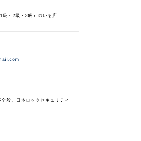
1級・2級・3級）のいる店
mail.com
事全般。日本ロックセキュリティ