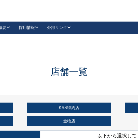
概要
採用情報
外部リンク
YouTube
Instagram
採用
キーレックスカタログ請求
の製品組み立て等
請求フォームはこちら
古代・古代NEO
レバーハンドル
Vi-Clear
古代・古代NEO
飾錠
導入事例一覧
抗ウイルス・抗菌製品
導入事例一覧
Facebook
LinkedIn
店舗一覧
00 / 1100から簡単に交換できるキーレックス4000を
日本ロック工業会
売開始しました。
外部サイト
く見る
KSS特約店
例
長期住宅使用部材標準化推進協議会
外部サイト
金物店
以下から選択して