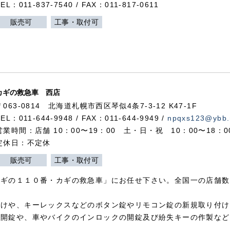
TEL：011-837-7540 / FAX：011-817-0611
販売可
工事・取付可
カギの救急車 西店
〒063-0814 北海道札幌市西区琴似4条7-3-12 K47-1F
TEL：011-644-9948 / FAX：011-644-9949 /
npqxs123@ybb.
営業時間：店舗 10：00〜19：00 土・日・祝 10：00〜18：
定休日：不定休
販売可
工事・取付可
カギの１１０番・カギの救急車」にお任せ下さい。全国一の店舗数
付けや、キーレックスなどのボタン錠やリモコン錠の新規取り付け
の開錠や、車やバイクのインロックの開錠及び紛失キーの作製など