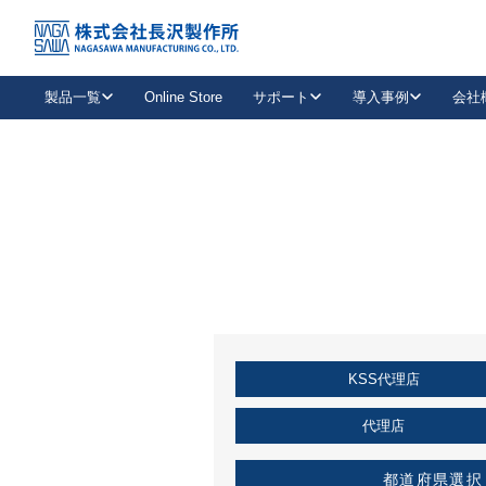
トップ
KSS加盟店・取扱店情報
店舗一覧
製品一覧
Online Store
サポート
導入事例
会社
新卒採用
会社情報
事業内容
中途採用
お問い合わせ
社会貢献活動
パート
2026年度採用情報
キャリア採用・専門職
メールフォームはこちら
工場で
キーレックス
レバーハンドル
キーレックス
機械式ボタン錠
室内用ドアハンドル
導入事例一覧
装
メールニュース
製品検索
お知らせ一覧
よくある質問（FAQ）
特集
簡単診断
教育機関
21
お客様に適したキーレックスをお探しいただけます。
廃番品情報
発
医療機関
品番から探す
取扱店情報
キーレックスを品番からお探しいただけます。
詳し
KSS代理店
企業様採用事
お役立ち情報
代理店
都道府県選択