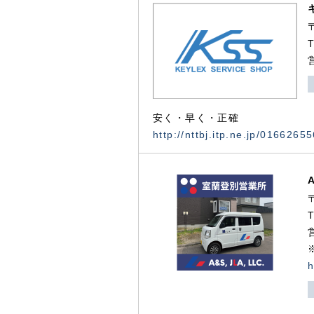
安く・早く・正確
http://nttbj.itp.ne.jp/0166265
h