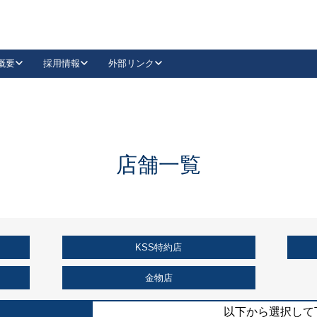
概要
採用情報
外部リンク
YouTube
Instagram
採用
キーレックスカタログ請求
の製品組み立て等
請求フォームはこちら
古代・古代NEO
レバーハンドル
Vi-Clear
古代・古代NEO
飾錠
導入事例一覧
抗ウイルス・抗菌製品
導入事例一覧
Facebook
LinkedIn
店舗一覧
00 / 1100から簡単に交換できるキーレックス4000を
日本ロック工業会
売開始しました。
外部サイト
く見る
KSS特約店
例
長期住宅使用部材標準化推進協議会
外部サイト
金物店
以下から選択して