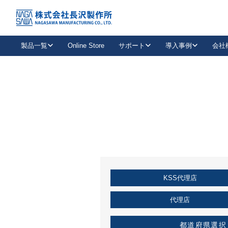
トップ
KSS加盟店・取扱店情報
店舗一覧
製品一覧
Online Store
サポート
導入事例
会社
新卒採用
会社情報
事業内容
中途採用
お問い合わせ
社会貢献活動
パート
2026年度採用情報
キャリア採用・専門職
メールフォームはこちら
工場で
キーレックス
レバーハンドル
キーレックス
機械式ボタン錠
室内用ドアハンドル
導入事例一覧
装
メールニュース
製品検索
お知らせ一覧
よくある質問（FAQ）
特集
簡単診断
教育機関
21
お客様に適したキーレックスをお探しいただけます。
廃番品情報
発
医療機関
品番から探す
取扱店情報
キーレックスを品番からお探しいただけます。
詳し
KSS代理店
企業様採用事
お役立ち情報
代理店
都道府県選択