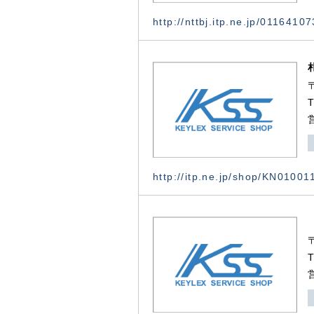
http://nttbj.itp.ne.jp/0116410
http://itp.ne.jp/shop/KN0100