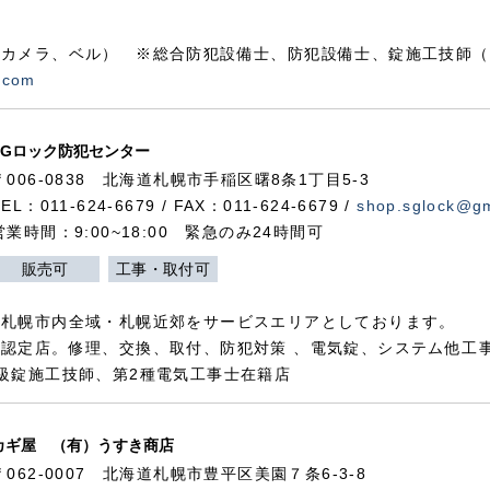
カメラ、ベル） ※総合防犯設備士、防犯設備士、錠施工技師（
.com
SGロック防犯センター
〒006-0838 北海道札幌市手稲区曙8条1丁目5-3
TEL：011-624-6679 / FAX：011-624-6679 /
shop.sglock@g
営業時間：9:00~18:00 緊急のみ24時間可
販売可
工事・取付可
、札幌市内全域・札幌近郊をサービスエリアとしております。
認定店。修理、交換、取付、防犯対策 、電気錠、システム他工
級錠施工技師、第2種電気工事士在籍店
カギ屋 （有）うすき商店
〒062-0007 北海道札幌市豊平区美園７条6-3-8