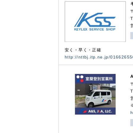
安く・早く・正確
http://nttbj.itp.ne.jp/0166265
h