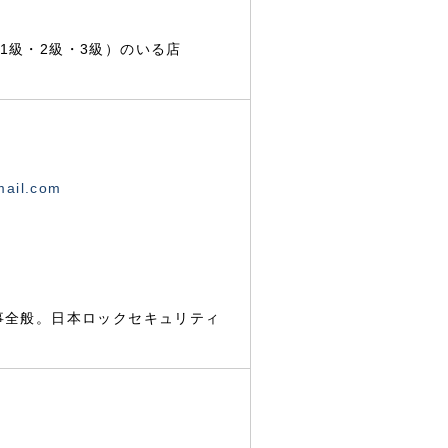
1級・2級・3級）のいる店
mail.com
事全般。日本ロックセキュリティ