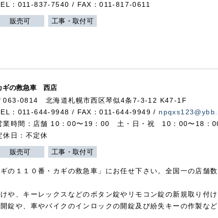
TEL：011-837-7540 / FAX：011-817-0611
販売可
工事・取付可
カギの救急車 西店
〒063-0814 北海道札幌市西区琴似4条7-3-12 K47-1F
TEL：011-644-9948 / FAX：011-644-9949 /
npqxs123@ybb.
営業時間：店舗 10：00〜19：00 土・日・祝 10：00〜18：
定休日：不定休
販売可
工事・取付可
カギの１１０番・カギの救急車」にお任せ下さい。全国一の店舗数
付けや、キーレックスなどのボタン錠やリモコン錠の新規取り付け
の開錠や、車やバイクのインロックの開錠及び紛失キーの作製など