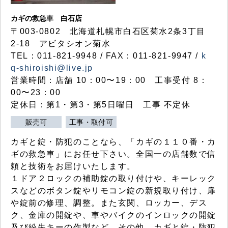
カギの救急車 白石店
〒003-0802 北海道札幌市白石区菊水2条3丁目
2-18 アビタシオン菊水
TEL：011-821-9948 / FAX：011-821-9947 /
k
q-shiroishi@live.jp
営業時間：店舗 10：00〜19：00 工事受付 8：
00〜23：00
定休日：第1・第3・第5日曜日 工事 不定休
販売可
工事・取付可
カギと錠・防犯のことなら、「カギの１１０番・カ
ギの救急車」にお任せ下さい。全国一の店舗数で信
頼と技術をお届けいたします。
１ドア２ロックの補助錠の取り付けや、キーレック
スなどのボタン錠やリモコン錠の新規取り付け、扉
や錠前の修理、調整。また玄関、ロッカー、デス
ク、金庫の開錠や、車やバイクのインロックの開錠
及び紛失キーの作製など、その他、カギと錠・防犯