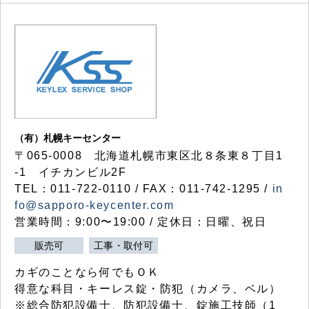
（有）札幌キーセンター
〒065-0008 北海道札幌市東区北８条東８丁目1
-1 イチカンビル2F
TEL：011-722-0110 / FAX：011-742-1295 /
in
fo@sapporo-keycenter.com
営業時間：9:00〜19:00 / 定休日：日曜、祝日
販売可
工事・取付可
カギのことなら何でもＯＫ
得意な科目・キーレス錠・防犯（カメラ、ベル）
※総合防犯設備士、防犯設備士、錠施工技師（1