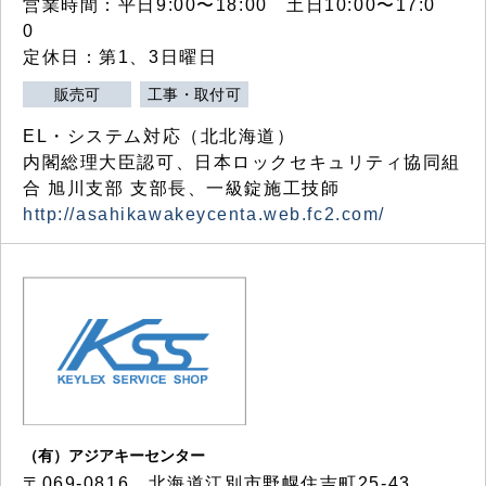
営業時間：平日9:00〜18:00 土日10:00〜17:0
0
定休日：第1、3日曜日
販売可
工事・取付可
EL・システム対応（北北海道）
内閣総理大臣認可、日本ロックセキュリティ協同組
合 旭川支部 支部長、一級錠施工技師
http://asahikawakeycenta.web.fc2.com/
（有）アジアキーセンター
〒069-0816 北海道江別市野幌住吉町25-43