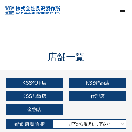
トップ
KSS加盟店・取扱店情報
店舗一覧
店舗一覧
KSS代理店
KSS特約店
KSS加盟店
代理店
金物店
都道府県選択
以下から選択して下さい