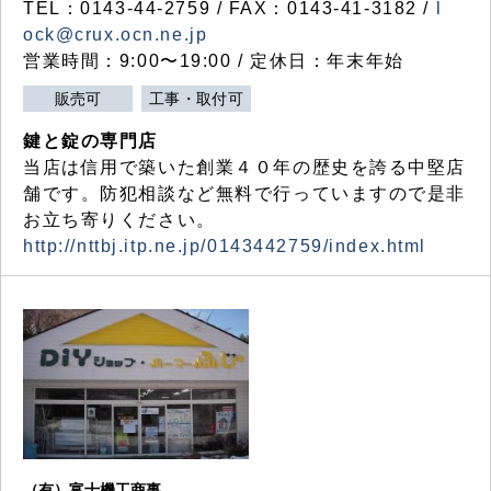
TEL：0143-44-2759 / FAX：0143-41-3182 /
l
ock@crux.ocn.ne.jp
営業時間：9:00〜19:00 / 定休日：年末年始
販売可
工事・取付可
鍵と錠の専門店
当店は信用で築いた創業４０年の歴史を誇る中堅店
舗です。防犯相談など無料で行っていますので是非
お立ち寄りください。
http://nttbj.itp.ne.jp/0143442759/index.html
（有）富士機工商事