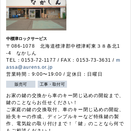
中標津ロックサービス
〒086-1078 北海道標津郡中標津町東３８条北1
-4 なかしん
TEL：0153-72-1177 / FAX：0153-73-3631 /
m
assa@aurens.or.jp
営業時間：9:00〜19:00 / 定休日：日曜日
販売可
工事・取付可
お家の鍵の交換から車のキー閉じ込めの開錠まで、
鍵のことならお任せください！
ご家庭の鍵の交換取付、車のキー閉じ込めの開錠、
紛失キーの作成、ディンプルキーなど特殊鍵の製
作、電気錠の取り付けまで！「鍵」のことなら何で
もご相談ください！