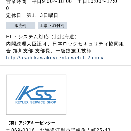
営業時間：平日9:00〜18:00 土日10:00〜17:0
0
定休日：第1、3日曜日
販売可
工事・取付可
EL・システム対応（北北海道）
内閣総理大臣認可、日本ロックセキュリティ協同組
合 旭川支部 支部長、一級錠施工技師
http://asahikawakeycenta.web.fc2.com/
（有）アジアキーセンター
〒069-0816 北海道江別市野幌住吉町25-43