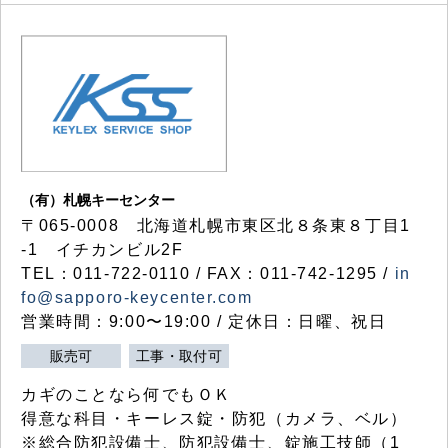
（有）札幌キーセンター
〒065-0008 北海道札幌市東区北８条東８丁目1
-1 イチカンビル2F
TEL：011-722-0110 / FAX：011-742-1295 /
in
fo@sapporo-keycenter.com
営業時間：9:00〜19:00 / 定休日：日曜、祝日
販売可
工事・取付可
カギのことなら何でもＯＫ
得意な科目・キーレス錠・防犯（カメラ、ベル）
※総合防犯設備士、防犯設備士、錠施工技師（1