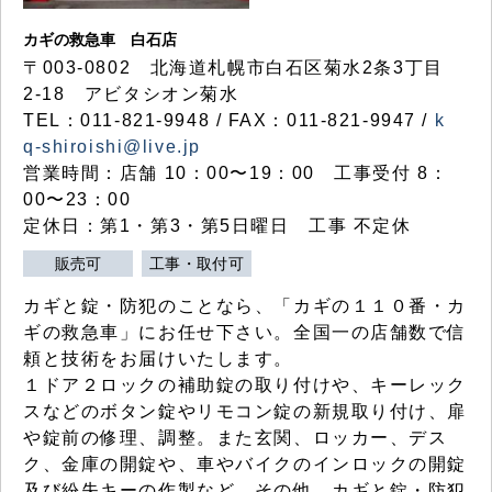
カギの救急車 白石店
〒003-0802 北海道札幌市白石区菊水2条3丁目
2-18 アビタシオン菊水
TEL：011-821-9948 / FAX：011-821-9947 /
k
q-shiroishi@live.jp
営業時間：店舗 10：00〜19：00 工事受付 8：
00〜23：00
定休日：第1・第3・第5日曜日 工事 不定休
販売可
工事・取付可
カギと錠・防犯のことなら、「カギの１１０番・カ
ギの救急車」にお任せ下さい。全国一の店舗数で信
頼と技術をお届けいたします。
１ドア２ロックの補助錠の取り付けや、キーレック
スなどのボタン錠やリモコン錠の新規取り付け、扉
や錠前の修理、調整。また玄関、ロッカー、デス
ク、金庫の開錠や、車やバイクのインロックの開錠
及び紛失キーの作製など、その他、カギと錠・防犯