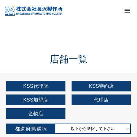
トップ
KSS加盟店・取扱店情報
店舗一覧
店舗一覧
KSS代理店
KSS特約店
KSS加盟店
代理店
金物店
都道府県選択
以下から選択して下さい