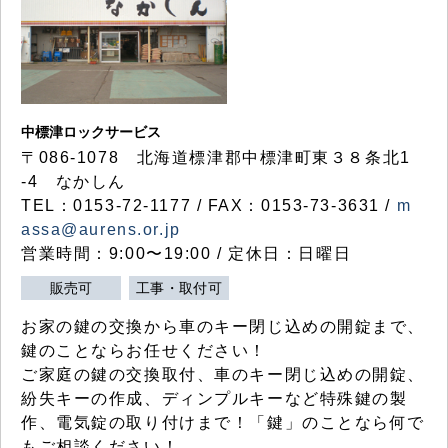
中標津ロックサービス
〒086-1078 北海道標津郡中標津町東３８条北1
-4 なかしん
TEL：0153-72-1177 / FAX：0153-73-3631 /
m
assa@aurens.or.jp
営業時間：9:00〜19:00 / 定休日：日曜日
販売可
工事・取付可
お家の鍵の交換から車のキー閉じ込めの開錠まで、
鍵のことならお任せください！
ご家庭の鍵の交換取付、車のキー閉じ込めの開錠、
紛失キーの作成、ディンプルキーなど特殊鍵の製
作、電気錠の取り付けまで！「鍵」のことなら何で
もご相談ください！