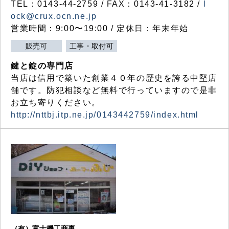
TEL：0143-44-2759 / FAX：0143-41-3182 /
l
ock@crux.ocn.ne.jp
営業時間：9:00〜19:00 / 定休日：年末年始
販売可
工事・取付可
鍵と錠の専門店
当店は信用で築いた創業４０年の歴史を誇る中堅店
舗です。防犯相談など無料で行っていますので是非
お立ち寄りください。
http://nttbj.itp.ne.jp/0143442759/index.html
（有）富士機工商事