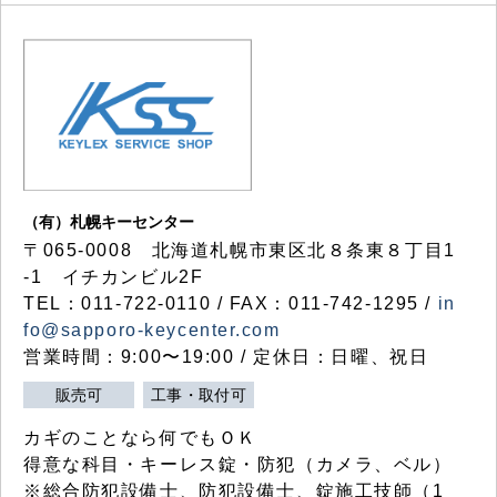
（有）札幌キーセンター
〒065-0008 北海道札幌市東区北８条東８丁目1
-1 イチカンビル2F
TEL：011-722-0110 / FAX：011-742-1295 /
in
fo@sapporo-keycenter.com
営業時間：9:00〜19:00 / 定休日：日曜、祝日
販売可
工事・取付可
カギのことなら何でもＯＫ
得意な科目・キーレス錠・防犯（カメラ、ベル）
※総合防犯設備士、防犯設備士、錠施工技師（1