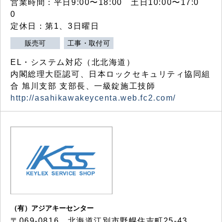
営業時間：平日9:00〜18:00 土日10:00〜17:0
0
定休日：第1、3日曜日
販売可
工事・取付可
EL・システム対応（北北海道）
内閣総理大臣認可、日本ロックセキュリティ協同組
合 旭川支部 支部長、一級錠施工技師
http://asahikawakeycenta.web.fc2.com/
（有）アジアキーセンター
〒069-0816 北海道江別市野幌住吉町25-43