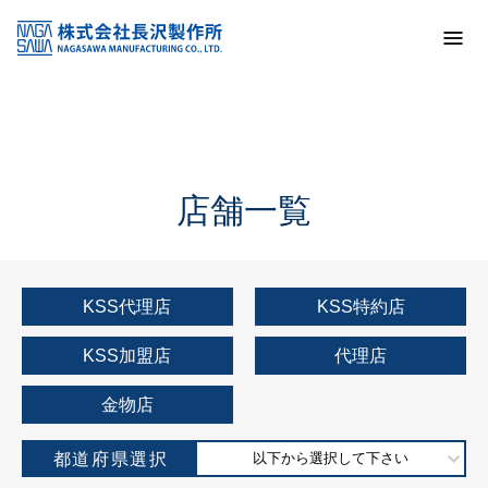
トップ
KSS加盟店・取扱店情報
店舗一覧
店舗一覧
KSS代理店
KSS特約店
KSS加盟店
代理店
金物店
都道府県選択
以下から選択して下さい