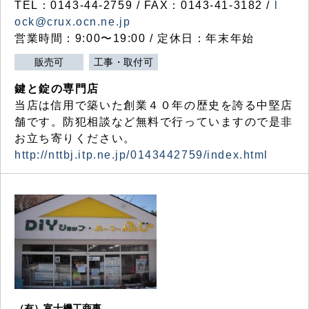
TEL：0143-44-2759 / FAX：0143-41-3182 /
l
ock@crux.ocn.ne.jp
営業時間：9:00〜19:00 / 定休日：年末年始
販売可
工事・取付可
鍵と錠の専門店
当店は信用で築いた創業４０年の歴史を誇る中堅店
舗です。防犯相談など無料で行っていますので是非
お立ち寄りください。
http://nttbj.itp.ne.jp/0143442759/index.html
（有）富士機工商事