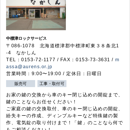
中標津ロックサービス
〒086-1078 北海道標津郡中標津町東３８条北1
-4 なかしん
TEL：0153-72-1177 / FAX：0153-73-3631 /
m
assa@aurens.or.jp
営業時間：9:00〜19:00 / 定休日：日曜日
販売可
工事・取付可
お家の鍵の交換から車のキー閉じ込めの開錠まで、
鍵のことならお任せください！
ご家庭の鍵の交換取付、車のキー閉じ込めの開錠、
紛失キーの作成、ディンプルキーなど特殊鍵の製
作、電気錠の取り付けまで！「鍵」のことなら何で
もご相談ください！