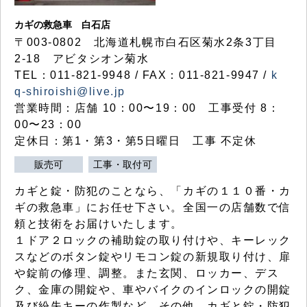
カギの救急車 白石店
〒003-0802 北海道札幌市白石区菊水2条3丁目
2-18 アビタシオン菊水
TEL：011-821-9948 / FAX：011-821-9947 /
k
q-shiroishi@live.jp
営業時間：店舗 10：00〜19：00 工事受付 8：
00〜23：00
定休日：第1・第3・第5日曜日 工事 不定休
販売可
工事・取付可
カギと錠・防犯のことなら、「カギの１１０番・カ
ギの救急車」にお任せ下さい。全国一の店舗数で信
頼と技術をお届けいたします。
１ドア２ロックの補助錠の取り付けや、キーレック
スなどのボタン錠やリモコン錠の新規取り付け、扉
や錠前の修理、調整。また玄関、ロッカー、デス
ク、金庫の開錠や、車やバイクのインロックの開錠
及び紛失キーの作製など、その他、カギと錠・防犯