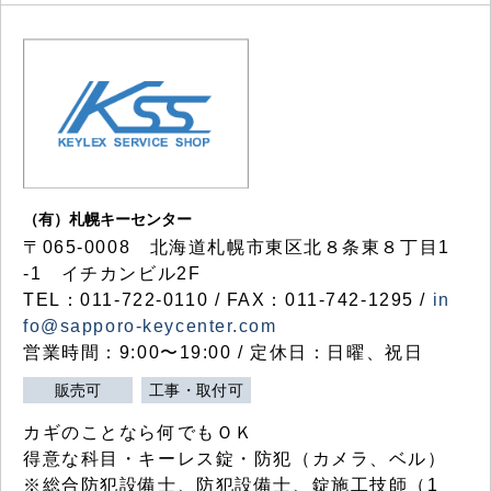
（有）札幌キーセンター
〒065-0008 北海道札幌市東区北８条東８丁目1
-1 イチカンビル2F
TEL：011-722-0110 / FAX：011-742-1295 /
in
fo@sapporo-keycenter.com
営業時間：9:00〜19:00 / 定休日：日曜、祝日
販売可
工事・取付可
カギのことなら何でもＯＫ
得意な科目・キーレス錠・防犯（カメラ、ベル）
※総合防犯設備士、防犯設備士、錠施工技師（1