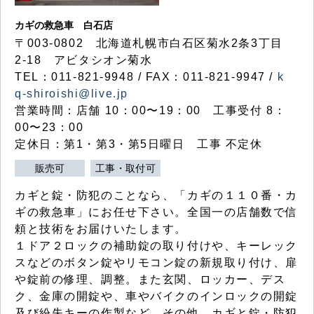
カギの救急車 白石店
〒003-0802 北海道札幌市白石区菊水2条3丁目
2-18 アビタシオン菊水
TEL：011-821-9948 / FAX：011-821-9947 /
k
q-shiroishi@live.jp
営業時間：店舗 10：00〜19：00 工事受付 8：
00〜23：00
定休日：第1・第3・第5日曜日 工事 不定休
販売可
工事・取付可
カギと錠・防犯のことなら、「カギの１１０番・カ
ギの救急車」にお任せ下さい。全国一の店舗数で信
頼と技術をお届けいたします。
１ドア２ロックの補助錠の取り付けや、キーレック
スなどのボタン錠やリモコン錠の新規取り付け、扉
や錠前の修理、調整。また玄関、ロッカー、デス
ク、金庫の開錠や、車やバイクのインロックの開錠
及び紛失キーの作製など、その他、カギと錠・防犯