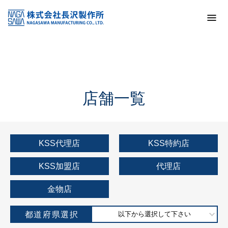
トップ
KSS加盟店・取扱店情報
店舗一覧
店舗一覧
KSS代理店
KSS特約店
KSS加盟店
代理店
金物店
都道府県選択
以下から選択して下さい