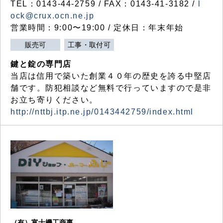
TEL：0143-44-2759 / FAX：0143-41-3182 /
l
ock@crux.ocn.ne.jp
営業時間：9:00〜19:00 / 定休日：年末年始
販売可
工事・取付可
鍵と錠の専門店
当店は信用で築いた創業４０年の歴史を誇る中堅店
舗です。防犯相談など無料で行っていますので是非
お立ち寄りください。
http://nttbj.itp.ne.jp/0143442759/index.html
（有）富士機工商事