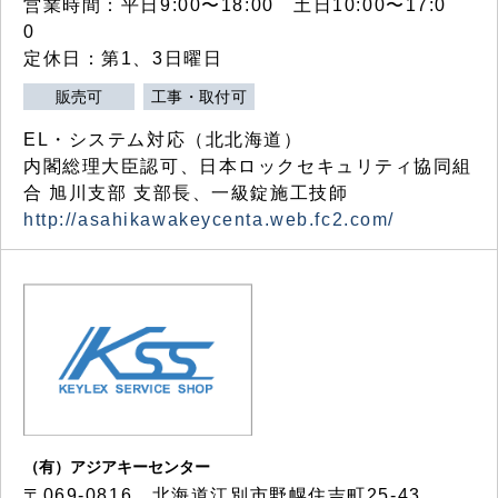
営業時間：平日9:00〜18:00 土日10:00〜17:0
0
定休日：第1、3日曜日
販売可
工事・取付可
EL・システム対応（北北海道）
内閣総理大臣認可、日本ロックセキュリティ協同組
合 旭川支部 支部長、一級錠施工技師
http://asahikawakeycenta.web.fc2.com/
（有）アジアキーセンター
〒069-0816 北海道江別市野幌住吉町25-43