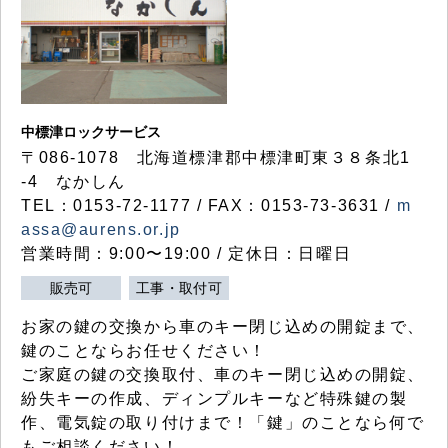
中標津ロックサービス
〒086-1078 北海道標津郡中標津町東３８条北1
-4 なかしん
TEL：0153-72-1177 / FAX：0153-73-3631 /
m
assa@aurens.or.jp
営業時間：9:00〜19:00 / 定休日：日曜日
販売可
工事・取付可
お家の鍵の交換から車のキー閉じ込めの開錠まで、
鍵のことならお任せください！
ご家庭の鍵の交換取付、車のキー閉じ込めの開錠、
紛失キーの作成、ディンプルキーなど特殊鍵の製
作、電気錠の取り付けまで！「鍵」のことなら何で
もご相談ください！