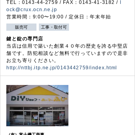
TEL：0143-44-2759 / FAX：0143-41-3182 /
l
ock@crux.ocn.ne.jp
営業時間：9:00〜19:00 / 定休日：年末年始
販売可
工事・取付可
鍵と錠の専門店
当店は信用で築いた創業４０年の歴史を誇る中堅店
舗です。防犯相談など無料で行っていますので是非
お立ち寄りください。
http://nttbj.itp.ne.jp/0143442759/index.html
（有）富士機工商事