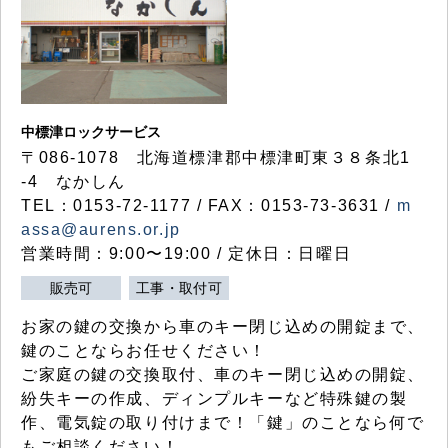
中標津ロックサービス
〒086-1078 北海道標津郡中標津町東３８条北1
-4 なかしん
TEL：0153-72-1177 / FAX：0153-73-3631 /
m
assa@aurens.or.jp
営業時間：9:00〜19:00 / 定休日：日曜日
販売可
工事・取付可
お家の鍵の交換から車のキー閉じ込めの開錠まで、
鍵のことならお任せください！
ご家庭の鍵の交換取付、車のキー閉じ込めの開錠、
紛失キーの作成、ディンプルキーなど特殊鍵の製
作、電気錠の取り付けまで！「鍵」のことなら何で
もご相談ください！