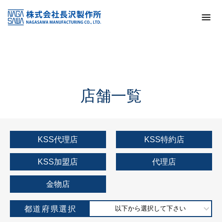
トップ
KSS加盟店・取扱店情報
店舗一覧
店舗一覧
KSS代理店
KSS特約店
KSS加盟店
代理店
金物店
都道府県選択
以下から選択して下さい