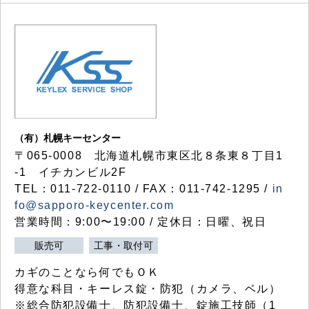
（有）札幌キーセンター
〒065-0008 北海道札幌市東区北８条東８丁目1
-1 イチカンビル2F
TEL：011-722-0110 / FAX：011-742-1295 /
in
fo@sapporo-keycenter.com
営業時間：9:00〜19:00 / 定休日：日曜、祝日
販売可
工事・取付可
カギのことなら何でもＯＫ
得意な科目・キーレス錠・防犯（カメラ、ベル）
※総合防犯設備士、防犯設備士、錠施工技師（1