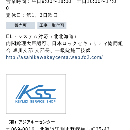
営業時間：平日9:00〜18:00 土日10:00〜17:0
0
定休日：第1、3日曜日
販売可
工事・取付可
EL・システム対応（北北海道）
内閣総理大臣認可、日本ロックセキュリティ協同組
合 旭川支部 支部長、一級錠施工技師
http://asahikawakeycenta.web.fc2.com/
（有）アジアキーセンター
〒069-0816 北海道江別市野幌住吉町25-43