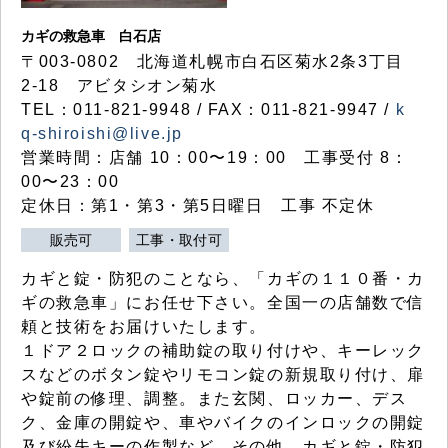
カギの救急車 白石店
〒003-0802 北海道札幌市白石区菊水2条3丁目
2-18 アビタシオン菊水
TEL：011-821-9948 / FAX：011-821-9947 /
k
q-shiroishi@live.jp
営業時間：店舗 10：00〜19：00 工事受付 8：
00〜23：00
定休日：第1・第3・第5日曜日 工事 不定休
販売可
工事・取付可
カギと錠・防犯のことなら、「カギの１１０番・カ
ギの救急車」にお任せ下さい。全国一の店舗数で信
頼と技術をお届けいたします。
１ドア２ロックの補助錠の取り付けや、キーレック
スなどのボタン錠やリモコン錠の新規取り付け、扉
や錠前の修理、調整。また玄関、ロッカー、デス
ク、金庫の開錠や、車やバイクのインロックの開錠
及び紛失キーの作製など、その他、カギと錠・防犯