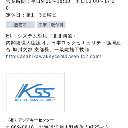
営業時間：平日9:00〜18:00 土日10:00〜17:0
0
定休日：第1、3日曜日
販売可
工事・取付可
EL・システム対応（北北海道）
内閣総理大臣認可、日本ロックセキュリティ協同組
合 旭川支部 支部長、一級錠施工技師
http://asahikawakeycenta.web.fc2.com/
（有）アジアキーセンター
〒069-0816 北海道江別市野幌住吉町25-43