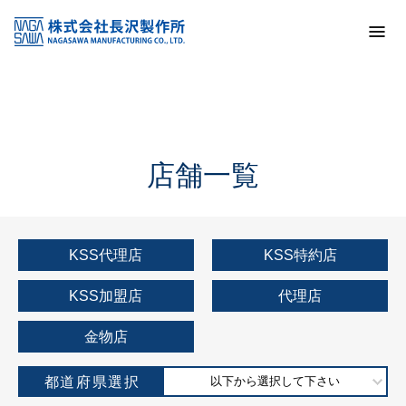
トップ
KSS加盟店・取扱店情報
店舗一覧
店舗一覧
KSS代理店
KSS特約店
KSS加盟店
代理店
金物店
都道府県選択
以下から選択して下さい