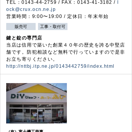
TEL：0143-44-2759 / FAX：0143-41-3182 /
l
ock@crux.ocn.ne.jp
営業時間：9:00〜19:00 / 定休日：年末年始
販売可
工事・取付可
鍵と錠の専門店
当店は信用で築いた創業４０年の歴史を誇る中堅店
舗です。防犯相談など無料で行っていますので是非
お立ち寄りください。
http://nttbj.itp.ne.jp/0143442759/index.html
（有）富士機工商事