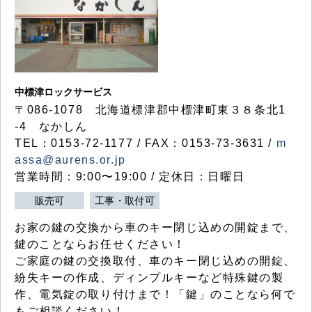
中標津ロックサービス
〒086-1078 北海道標津郡中標津町東３８条北1
-4 なかしん
TEL：0153-72-1177 / FAX：0153-73-3631 /
m
assa@aurens.or.jp
営業時間：9:00〜19:00 / 定休日：日曜日
販売可
工事・取付可
お家の鍵の交換から車のキー閉じ込めの開錠まで、
鍵のことならお任せください！
ご家庭の鍵の交換取付、車のキー閉じ込めの開錠、
紛失キーの作成、ディンプルキーなど特殊鍵の製
作、電気錠の取り付けまで！「鍵」のことなら何で
もご相談ください！