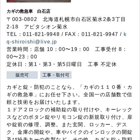
カギの救急車 白石店
〒003-0802 北海道札幌市白石区菊水2条3丁目
2-18 アビタシオン菊水
TEL：011-821-9948 / FAX：011-821-9947 /
k
q-shiroishi@live.jp
営業時間：店舗 10：00〜19：00 工事受付 8：
00〜23：00
定休日：第1・第3・第5日曜日 工事 不定休
販売可
工事・取付可
カギと錠・防犯のことなら、「カギの１１０番・カ
ギの救急車」にお任せ下さい。全国一の店舗数で信
頼と技術をお届けいたします。
１ドア２ロックの補助錠の取り付けや、キーレック
スなどのボタン錠やリモコン錠の新規取り付け、扉
や錠前の修理、調整。また玄関、ロッカー、デス
ク、金庫の開錠や、車やバイクのインロックの開錠
及び紛失キーの作製など、その他、カギと錠・防犯