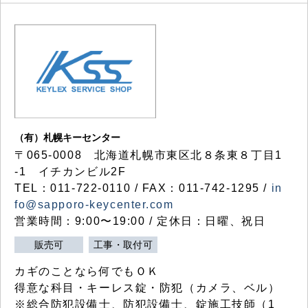
（有）札幌キーセンター
〒065-0008 北海道札幌市東区北８条東８丁目1
-1 イチカンビル2F
TEL：011-722-0110 / FAX：011-742-1295 /
in
fo@sapporo-keycenter.com
営業時間：9:00〜19:00 / 定休日：日曜、祝日
販売可
工事・取付可
カギのことなら何でもＯＫ
得意な科目・キーレス錠・防犯（カメラ、ベル）
※総合防犯設備士、防犯設備士、錠施工技師（1