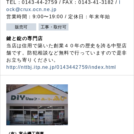
TEL：0143-44-2759 / FAX：0143-41-3182 /
l
ock@crux.ocn.ne.jp
営業時間：9:00〜19:00 / 定休日：年末年始
販売可
工事・取付可
鍵と錠の専門店
当店は信用で築いた創業４０年の歴史を誇る中堅店
舗です。防犯相談など無料で行っていますので是非
お立ち寄りください。
http://nttbj.itp.ne.jp/0143442759/index.html
（有）富士機工商事