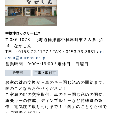
中標津ロックサービス
〒086-1078 北海道標津郡中標津町東３８条北1
-4 なかしん
TEL：0153-72-1177 / FAX：0153-73-3631 /
m
assa@aurens.or.jp
営業時間：9:00〜19:00 / 定休日：日曜日
販売可
工事・取付可
お家の鍵の交換から車のキー閉じ込めの開錠まで、
鍵のことならお任せください！
ご家庭の鍵の交換取付、車のキー閉じ込めの開錠、
紛失キーの作成、ディンプルキーなど特殊鍵の製
作、電気錠の取り付けまで！「鍵」のことなら何で
もご相談ください！