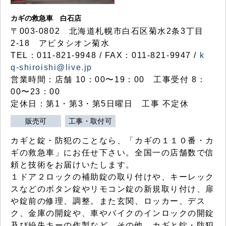
カギの救急車 白石店
〒003-0802 北海道札幌市白石区菊水2条3丁目
2-18 アビタシオン菊水
TEL：011-821-9948 / FAX：011-821-9947 /
k
q-shiroishi@live.jp
営業時間：店舗 10：00〜19：00 工事受付 8：
00〜23：00
定休日：第1・第3・第5日曜日 工事 不定休
販売可
工事・取付可
カギと錠・防犯のことなら、「カギの１１０番・カ
ギの救急車」にお任せ下さい。全国一の店舗数で信
頼と技術をお届けいたします。
１ドア２ロックの補助錠の取り付けや、キーレック
スなどのボタン錠やリモコン錠の新規取り付け、扉
や錠前の修理、調整。また玄関、ロッカー、デス
ク、金庫の開錠や、車やバイクのインロックの開錠
及び紛失キーの作製など、その他、カギと錠・防犯