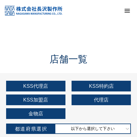
トップ
KSS加盟店・取扱店情報
店舗一覧
店舗一覧
KSS代理店
KSS特約店
KSS加盟店
代理店
金物店
都道府県選択
以下から選択して下さい