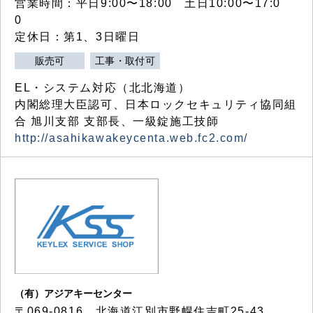
営業時間：平日9:00〜18:00 土日10:00〜17:0
0
定休日：第1、3日曜日
販売可
工事・取付可
EL・システム対応（北北海道）
内閣総理大臣認可、日本ロックセキュリティ協同組
合 旭川支部 支部長、一級錠施工技師
http://asahikawakeycenta.web.fc2.com/
（有）アジアキーセンター
〒069-0816 北海道江別市野幌住吉町25-43