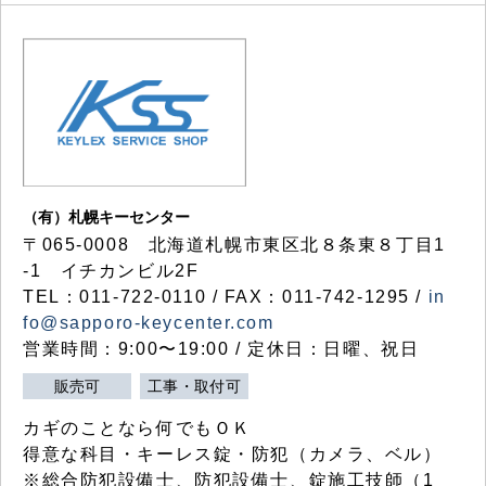
（有）札幌キーセンター
〒065-0008 北海道札幌市東区北８条東８丁目1
-1 イチカンビル2F
TEL：011-722-0110 / FAX：011-742-1295 /
in
fo@sapporo-keycenter.com
営業時間：9:00〜19:00 / 定休日：日曜、祝日
販売可
工事・取付可
カギのことなら何でもＯＫ
得意な科目・キーレス錠・防犯（カメラ、ベル）
※総合防犯設備士、防犯設備士、錠施工技師（1