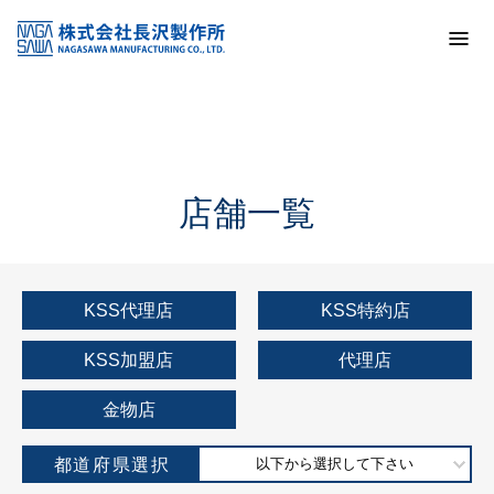
トップ
KSS加盟店・取扱店情報
店舗一覧
店舗一覧
KSS代理店
KSS特約店
KSS加盟店
代理店
金物店
都道府県選択
以下から選択して下さい