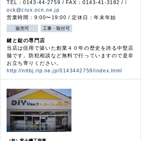
TEL：0143-44-2759 / FAX：0143-41-3182 /
l
ock@crux.ocn.ne.jp
営業時間：9:00〜19:00 / 定休日：年末年始
販売可
工事・取付可
鍵と錠の専門店
当店は信用で築いた創業４０年の歴史を誇る中堅店
舗です。防犯相談など無料で行っていますので是非
お立ち寄りください。
http://nttbj.itp.ne.jp/0143442759/index.html
（有）富士機工商事