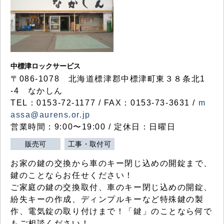
中標津ロックサービス
〒086-1078 北海道標津郡中標津町東３８条北1
-4 なかしん
TEL：0153-72-1177 / FAX：0153-73-3631 /
m
assa@aurens.or.jp
営業時間：9:00〜19:00 / 定休日：日曜日
販売可
工事・取付可
お家の鍵の交換から車のキー閉じ込めの開錠まで、
鍵のことならお任せください！
ご家庭の鍵の交換取付、車のキー閉じ込めの開錠、
紛失キーの作成、ディンプルキーなど特殊鍵の製
作、電気錠の取り付けまで！「鍵」のことなら何で
もご相談ください！