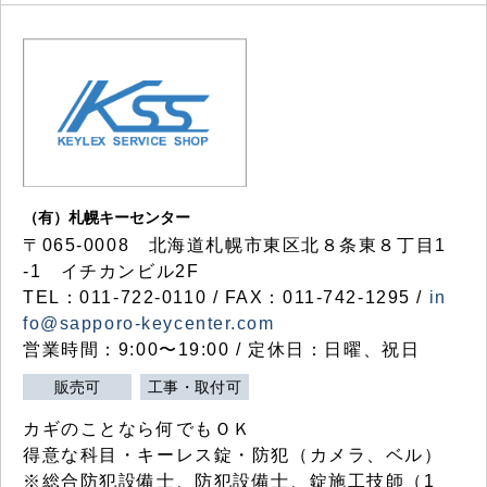
（有）札幌キーセンター
〒065-0008 北海道札幌市東区北８条東８丁目1
-1 イチカンビル2F
TEL：011-722-0110 / FAX：011-742-1295 /
in
fo@sapporo-keycenter.com
営業時間：9:00〜19:00 / 定休日：日曜、祝日
販売可
工事・取付可
カギのことなら何でもＯＫ
得意な科目・キーレス錠・防犯（カメラ、ベル）
※総合防犯設備士、防犯設備士、錠施工技師（1