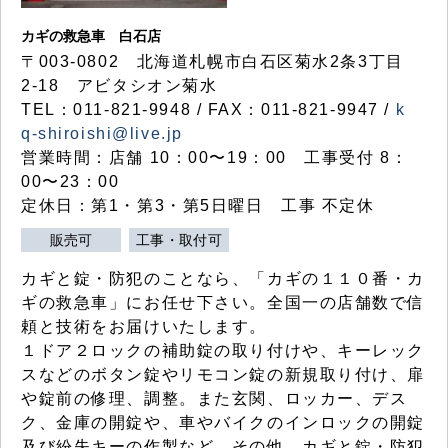
カギの救急車 白石店
〒003-0802 北海道札幌市白石区菊水2条3丁目
2-18 アビタシオン菊水
TEL：011-821-9948 / FAX：011-821-9947 /
k
q-shiroishi@live.jp
営業時間：店舗 10：00〜19：00 工事受付 8：
00〜23：00
定休日：第1・第3・第5日曜日 工事 不定休
販売可
工事・取付可
カギと錠・防犯のことなら、「カギの１１０番・カ
ギの救急車」にお任せ下さい。全国一の店舗数で信
頼と技術をお届けいたします。
１ドア２ロックの補助錠の取り付けや、キーレック
スなどのボタン錠やリモコン錠の新規取り付け、扉
や錠前の修理、調整。また玄関、ロッカー、デス
ク、金庫の開錠や、車やバイクのインロックの開錠
及び紛失キーの作製など、その他、カギと錠・防犯