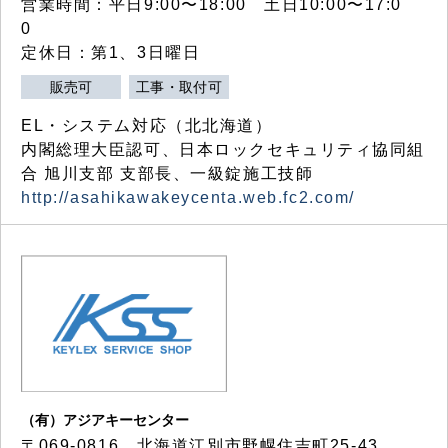
営業時間：平日9:00〜18:00 土日10:00〜17:0
0
定休日：第1、3日曜日
販売可
工事・取付可
EL・システム対応（北北海道）
内閣総理大臣認可、日本ロックセキュリティ協同組
合 旭川支部 支部長、一級錠施工技師
http://asahikawakeycenta.web.fc2.com/
（有）アジアキーセンター
〒069-0816 北海道江別市野幌住吉町25-43