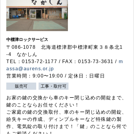
中標津ロックサービス
〒086-1078 北海道標津郡中標津町東３８条北1
-4 なかしん
TEL：0153-72-1177 / FAX：0153-73-3631 /
m
assa@aurens.or.jp
営業時間：9:00〜19:00 / 定休日：日曜日
販売可
工事・取付可
お家の鍵の交換から車のキー閉じ込めの開錠まで、
鍵のことならお任せください！
ご家庭の鍵の交換取付、車のキー閉じ込めの開錠、
紛失キーの作成、ディンプルキーなど特殊鍵の製
作、電気錠の取り付けまで！「鍵」のことなら何で
もご相談ください！