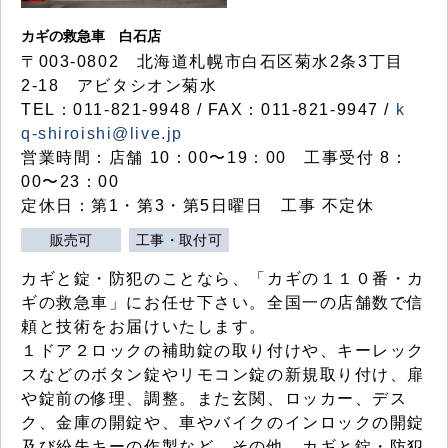
カギの救急車 白石店
〒003-0802 北海道札幌市白石区菊水2条3丁目
2-18 アビタシオン菊水
TEL：011-821-9948 / FAX：011-821-9947 /
k
q-shiroishi@live.jp
営業時間：店舗 10：00〜19：00 工事受付 8：
00〜23：00
定休日：第1・第3・第5日曜日 工事 不定休
販売可
工事・取付可
カギと錠・防犯のことなら、「カギの１１０番・カ
ギの救急車」にお任せ下さい。全国一の店舗数で信
頼と技術をお届けいたします。
１ドア２ロックの補助錠の取り付けや、キーレック
スなどのボタン錠やリモコン錠の新規取り付け、扉
や錠前の修理、調整。また玄関、ロッカー、デス
ク、金庫の開錠や、車やバイクのインロックの開錠
及び紛失キーの作製など、その他、カギと錠・防犯