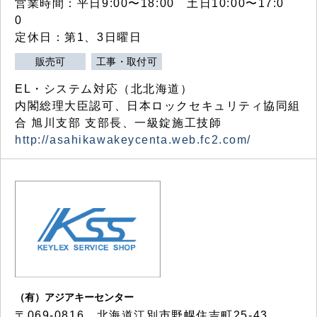
営業時間：平日9:00〜18:00 土日10:00〜17:0
0
定休日：第1、3日曜日
販売可
工事・取付可
EL・システム対応（北北海道）
内閣総理大臣認可、日本ロックセキュリティ協同組
合 旭川支部 支部長、一級錠施工技師
http://asahikawakeycenta.web.fc2.com/
（有）アジアキーセンター
〒069-0816 北海道江別市野幌住吉町25-43