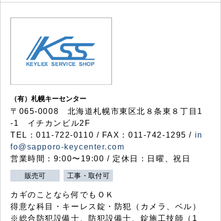
（有）札幌キーセンター
〒065-0008 北海道札幌市東区北８条東８丁目1
-1 イチカンビル2F
TEL：011-722-0110 / FAX：011-742-1295 /
in
fo@sapporo-keycenter.com
営業時間：9:00〜19:00 / 定休日：日曜、祝日
販売可
工事・取付可
カギのことなら何でもＯＫ
得意な科目・キーレス錠・防犯（カメラ、ベル）
※総合防犯設備士、防犯設備士、錠施工技師（1