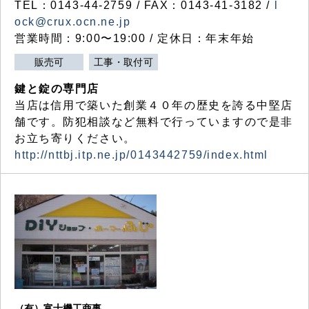
TEL：0143-44-2759 / FAX：0143-41-3182 /
l
ock@crux.ocn.ne.jp
営業時間：9:00〜19:00 / 定休日：年末年始
販売可
工事・取付可
鍵と錠の専門店
当店は信用で築いた創業４０年の歴史を誇る中堅店
舗です。防犯相談など無料で行っていますので是非
お立ち寄りください。
http://nttbj.itp.ne.jp/0143442759/index.html
（有）富士機工商事