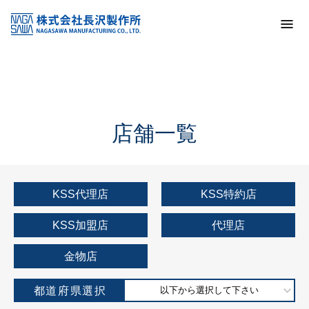
トップ
KSS加盟店・取扱店情報
店舗一覧
店舗一覧
KSS代理店
KSS特約店
KSS加盟店
代理店
金物店
都道府県選択
以下から選択して下さい