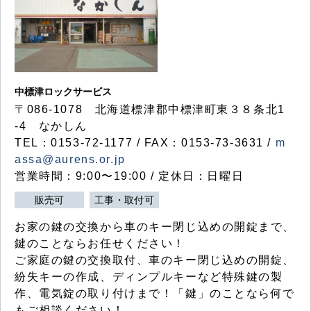
中標津ロックサービス
〒086-1078 北海道標津郡中標津町東３８条北1
-4 なかしん
TEL：0153-72-1177 / FAX：0153-73-3631 /
m
assa@aurens.or.jp
営業時間：9:00〜19:00 / 定休日：日曜日
販売可
工事・取付可
お家の鍵の交換から車のキー閉じ込めの開錠まで、
鍵のことならお任せください！
ご家庭の鍵の交換取付、車のキー閉じ込めの開錠、
紛失キーの作成、ディンプルキーなど特殊鍵の製
作、電気錠の取り付けまで！「鍵」のことなら何で
もご相談ください！