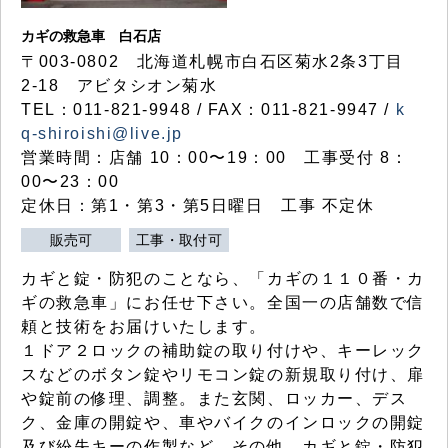
カギの救急車 白石店
〒003-0802 北海道札幌市白石区菊水2条3丁目
2-18 アビタシオン菊水
TEL：011-821-9948 / FAX：011-821-9947 /
k
q-shiroishi@live.jp
営業時間：店舗 10：00〜19：00 工事受付 8：
00〜23：00
定休日：第1・第3・第5日曜日 工事 不定休
販売可
工事・取付可
カギと錠・防犯のことなら、「カギの１１０番・カ
ギの救急車」にお任せ下さい。全国一の店舗数で信
頼と技術をお届けいたします。
１ドア２ロックの補助錠の取り付けや、キーレック
スなどのボタン錠やリモコン錠の新規取り付け、扉
や錠前の修理、調整。また玄関、ロッカー、デス
ク、金庫の開錠や、車やバイクのインロックの開錠
及び紛失キーの作製など、その他、カギと錠・防犯