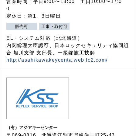
営業時間：平日9:00〜18:00 土日10:00〜17:0
0
定休日：第1、3日曜日
販売可
工事・取付可
EL・システム対応（北北海道）
内閣総理大臣認可、日本ロックセキュリティ協同組
合 旭川支部 支部長、一級錠施工技師
http://asahikawakeycenta.web.fc2.com/
（有）アジアキーセンター
〒069-0816 北海道江別市野幌住吉町25-43