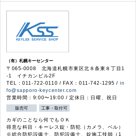
（有）札幌キーセンター
〒065-0008 北海道札幌市東区北８条東８丁目1
-1 イチカンビル2F
TEL：011-722-0110 / FAX：011-742-1295 /
in
fo@sapporo-keycenter.com
営業時間：9:00〜19:00 / 定休日：日曜、祝日
販売可
工事・取付可
カギのことなら何でもＯＫ
得意な科目・キーレス錠・防犯（カメラ、ベル）
※総合防犯設備士、防犯設備士、錠施工技師（1