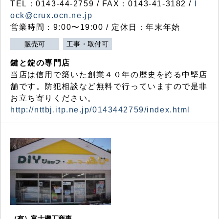
TEL：0143-44-2759 / FAX：0143-41-3182 /
l
ock@crux.ocn.ne.jp
営業時間：9:00〜19:00 / 定休日：年末年始
販売可
工事・取付可
鍵と錠の専門店
当店は信用で築いた創業４０年の歴史を誇る中堅店
舗です。防犯相談など無料で行っていますので是非
お立ち寄りください。
http://nttbj.itp.ne.jp/0143442759/index.html
（有）富士機工商事