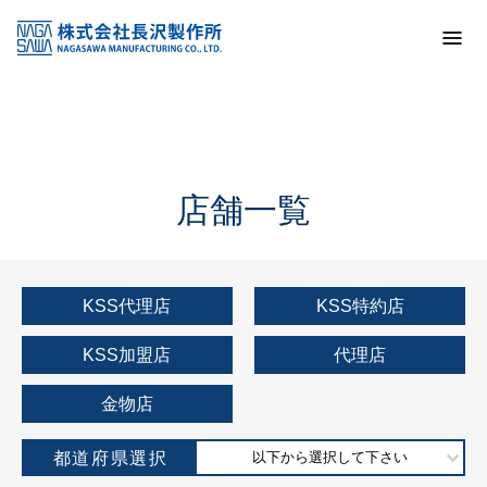
トップ
KSS加盟店・取扱店情報
店舗一覧
店舗一覧
KSS代理店
KSS特約店
KSS加盟店
代理店
金物店
都道府県選択
以下から選択して下さい