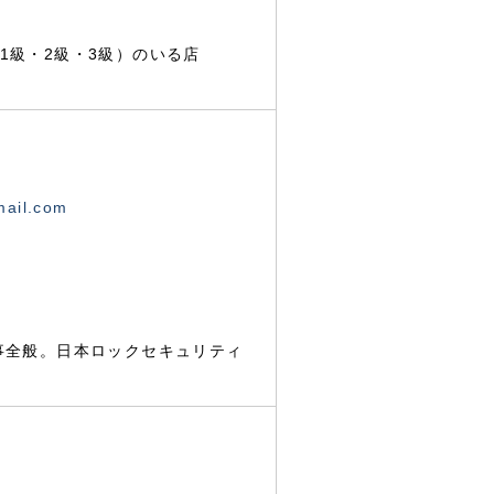
1級・2級・3級）のいる店
mail.com
事全般。日本ロックセキュリティ