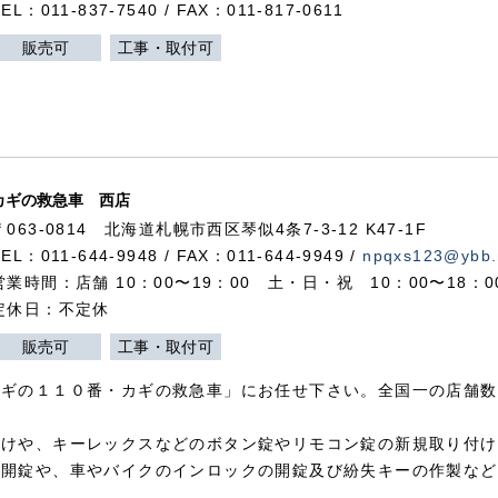
TEL：011-837-7540 / FAX：011-817-0611
販売可
工事・取付可
カギの救急車 西店
〒063-0814 北海道札幌市西区琴似4条7-3-12 K47-1F
TEL：011-644-9948 / FAX：011-644-9949 /
npqxs123@ybb.
営業時間：店舗 10：00〜19：00 土・日・祝 10：00〜18：
定休日：不定休
販売可
工事・取付可
カギの１１０番・カギの救急車」にお任せ下さい。全国一の店舗数
付けや、キーレックスなどのボタン錠やリモコン錠の新規取り付け
の開錠や、車やバイクのインロックの開錠及び紛失キーの作製など