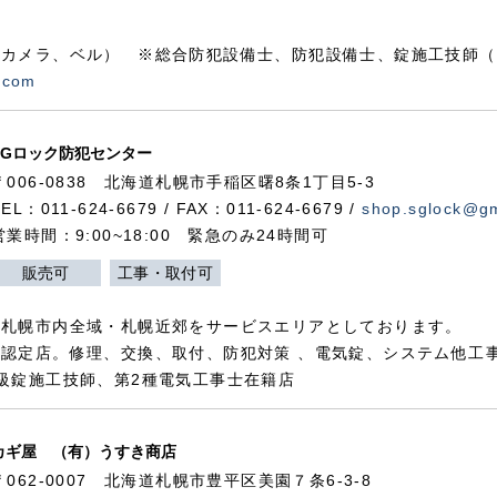
カメラ、ベル） ※総合防犯設備士、防犯設備士、錠施工技師（
.com
SGロック防犯センター
〒006-0838 北海道札幌市手稲区曙8条1丁目5-3
TEL：011-624-6679 / FAX：011-624-6679 /
shop.sglock@g
営業時間：9:00~18:00 緊急のみ24時間可
販売可
工事・取付可
、札幌市内全域・札幌近郊をサービスエリアとしております。
認定店。修理、交換、取付、防犯対策 、電気錠、システム他工
級錠施工技師、第2種電気工事士在籍店
カギ屋 （有）うすき商店
〒062-0007 北海道札幌市豊平区美園７条6-3-8