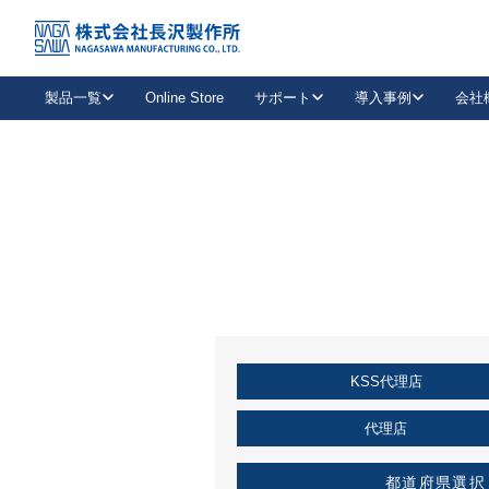
トップ
KSS加盟店・取扱店情報
店舗一覧
製品一覧
Online Store
サポート
導入事例
会社
新卒採用
会社情報
事業内容
中途採用
お問い合わせ
社会貢献活動
パート
2026年度採用情報
キャリア採用・専門職
メールフォームはこちら
工場で
キーレックス
レバーハンドル
キーレックス
機械式ボタン錠
室内用ドアハンドル
導入事例一覧
装
メールニュース
製品検索
お知らせ一覧
よくある質問（FAQ）
特集
簡単診断
教育機関
21
お客様に適したキーレックスをお探しいただけます。
廃番品情報
発
医療機関
品番から探す
取扱店情報
キーレックスを品番からお探しいただけます。
詳し
KSS代理店
企業様採用事
お役立ち情報
代理店
都道府県選択