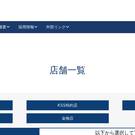
概要
採用情報
外部リンク
YouTube
Instagram
採用
キーレックスカタログ請求
の製品組み立て等
請求フォームはこちら
古代・古代NEO
レバーハンドル
Vi-Clear
古代・古代NEO
飾錠
導入事例一覧
抗ウイルス・抗菌製品
導入事例一覧
Facebook
LinkedIn
店舗一覧
00 / 1100から簡単に交換できるキーレックス4000を
日本ロック工業会
売開始しました。
外部サイト
く見る
KSS特約店
例
長期住宅使用部材標準化推進協議会
外部サイト
金物店
以下から選択して