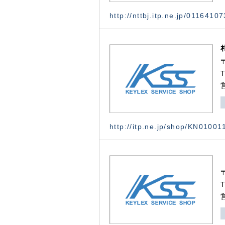
http://nttbj.itp.ne.jp/0116410
http://itp.ne.jp/shop/KN0100