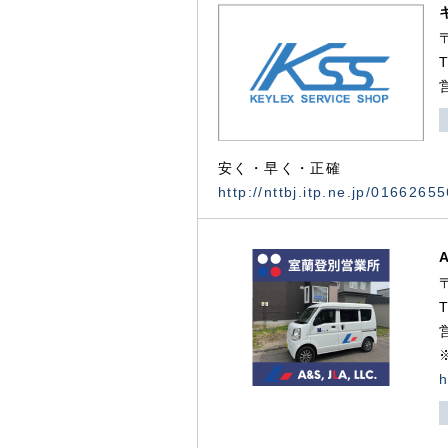
安く・早く・正確
http://nttbj.itp.ne.jp/0166265
h