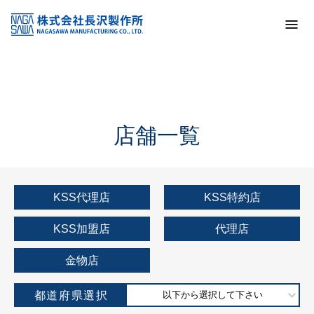
トップ
KSS加盟店・取扱店情報
店舗一覧
店舗一覧
KSS代理店
KSS特約店
KSS加盟店
代理店
金物店
都道府県選択
以下から選択して下さい