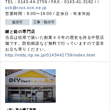
TEL：0143-44-2759 / FAX：0143-41-3182 /
l
ock@crux.ocn.ne.jp
営業時間：9:00〜19:00 / 定休日：年末年始
販売可
工事・取付可
鍵と錠の専門店
当店は信用で築いた創業４０年の歴史を誇る中堅店
舗です。防犯相談など無料で行っていますので是非
お立ち寄りください。
http://nttbj.itp.ne.jp/0143442759/index.html
（有）富士機工商事