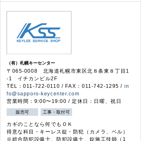
（有）札幌キーセンター
〒065-0008 北海道札幌市東区北８条東８丁目1
-1 イチカンビル2F
TEL：011-722-0110 / FAX：011-742-1295 /
in
fo@sapporo-keycenter.com
営業時間：9:00〜19:00 / 定休日：日曜、祝日
販売可
工事・取付可
カギのことなら何でもＯＫ
得意な科目・キーレス錠・防犯（カメラ、ベル）
※総合防犯設備士、防犯設備士、錠施工技師（1