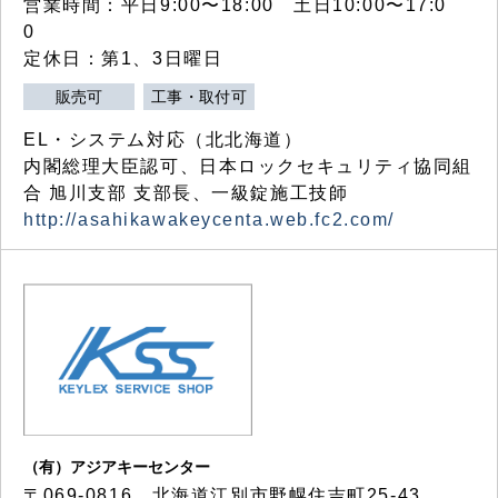
営業時間：平日9:00〜18:00 土日10:00〜17:0
0
定休日：第1、3日曜日
販売可
工事・取付可
EL・システム対応（北北海道）
内閣総理大臣認可、日本ロックセキュリティ協同組
合 旭川支部 支部長、一級錠施工技師
http://asahikawakeycenta.web.fc2.com/
（有）アジアキーセンター
〒069-0816 北海道江別市野幌住吉町25-43