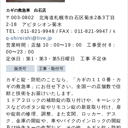
カギの救急車 白石店
〒003-0802 北海道札幌市白石区菊水2条3丁目
2-18 アビタシオン菊水
TEL：011-821-9948 / FAX：011-821-9947 /
k
q-shiroishi@live.jp
営業時間：店舗 10：00〜19：00 工事受付 8：
00〜23：00
定休日：第1・第3・第5日曜日 工事 不定休
販売可
工事・取付可
カギと錠・防犯のことなら、「カギの１１０番・カ
ギの救急車」にお任せ下さい。全国一の店舗数で信
頼と技術をお届けいたします。
１ドア２ロックの補助錠の取り付けや、キーレック
スなどのボタン錠やリモコン錠の新規取り付け、扉
や錠前の修理、調整。また玄関、ロッカー、デス
ク、金庫の開錠や、車やバイクのインロックの開錠
及び紛失キーの作製など、その他、カギと錠・防犯