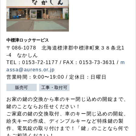
中標津ロックサービス
〒086-1078 北海道標津郡中標津町東３８条北1
-4 なかしん
TEL：0153-72-1177 / FAX：0153-73-3631 /
m
assa@aurens.or.jp
営業時間：9:00〜19:00 / 定休日：日曜日
販売可
工事・取付可
お家の鍵の交換から車のキー閉じ込めの開錠まで、
鍵のことならお任せください！
ご家庭の鍵の交換取付、車のキー閉じ込めの開錠、
紛失キーの作成、ディンプルキーなど特殊鍵の製
作、電気錠の取り付けまで！「鍵」のことなら何で
もご相談ください！