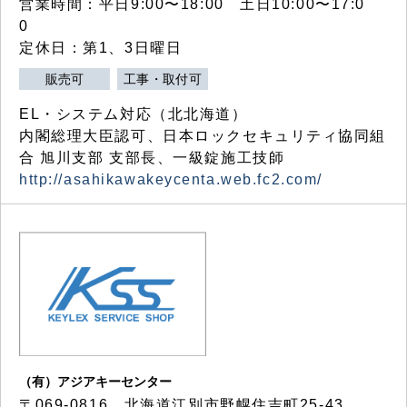
営業時間：平日9:00〜18:00 土日10:00〜17:0
0
定休日：第1、3日曜日
販売可
工事・取付可
EL・システム対応（北北海道）
内閣総理大臣認可、日本ロックセキュリティ協同組
合 旭川支部 支部長、一級錠施工技師
http://asahikawakeycenta.web.fc2.com/
（有）アジアキーセンター
〒069-0816 北海道江別市野幌住吉町25-43