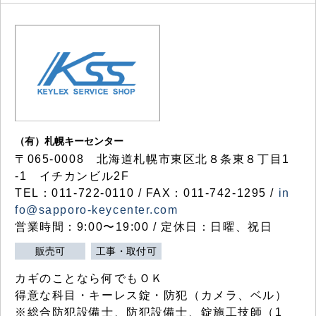
（有）札幌キーセンター
〒065-0008 北海道札幌市東区北８条東８丁目1
-1 イチカンビル2F
TEL：011-722-0110 / FAX：011-742-1295 /
in
fo@sapporo-keycenter.com
営業時間：9:00〜19:00 / 定休日：日曜、祝日
販売可
工事・取付可
カギのことなら何でもＯＫ
得意な科目・キーレス錠・防犯（カメラ、ベル）
※総合防犯設備士、防犯設備士、錠施工技師（1