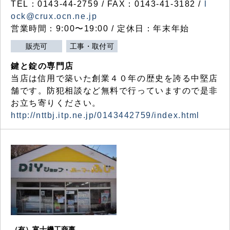
TEL：0143-44-2759 / FAX：0143-41-3182 /
l
ock@crux.ocn.ne.jp
営業時間：9:00〜19:00 / 定休日：年末年始
販売可
工事・取付可
鍵と錠の専門店
当店は信用で築いた創業４０年の歴史を誇る中堅店
舗です。防犯相談など無料で行っていますので是非
お立ち寄りください。
http://nttbj.itp.ne.jp/0143442759/index.html
（有）富士機工商事