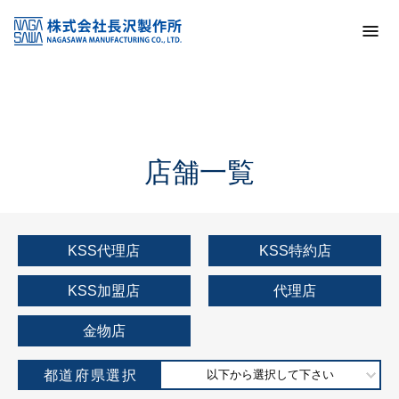
トップ
KSS加盟店・取扱店情報
店舗一覧
店舗一覧
KSS代理店
KSS特約店
KSS加盟店
代理店
金物店
都道府県選択
以下から選択して下さい