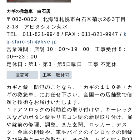
カギの救急車 白石店
〒003-0802 北海道札幌市白石区菊水2条3丁目
2-18 アビタシオン菊水
TEL：011-821-9948 / FAX：011-821-9947 /
k
q-shiroishi@live.jp
営業時間：店舗 10：00〜19：00 工事受付 8：
00〜23：00
定休日：第1・第3・第5日曜日 工事 不定休
販売可
工事・取付可
カギと錠・防犯のことなら、「カギの１１０番・カ
ギの救急車」にお任せ下さい。全国一の店舗数で信
頼と技術をお届けいたします。
１ドア２ロックの補助錠の取り付けや、キーレック
スなどのボタン錠やリモコン錠の新規取り付け、扉
や錠前の修理、調整。また玄関、ロッカー、デス
ク、金庫の開錠や、車やバイクのインロックの開錠
及び紛失キーの作製など、その他、カギと錠・防犯