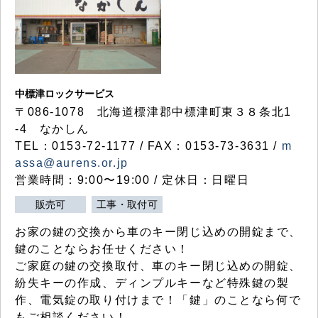
中標津ロックサービス
〒086-1078 北海道標津郡中標津町東３８条北1
-4 なかしん
TEL：0153-72-1177 / FAX：0153-73-3631 /
m
assa@aurens.or.jp
営業時間：9:00〜19:00 / 定休日：日曜日
販売可
工事・取付可
お家の鍵の交換から車のキー閉じ込めの開錠まで、
鍵のことならお任せください！
ご家庭の鍵の交換取付、車のキー閉じ込めの開錠、
紛失キーの作成、ディンプルキーなど特殊鍵の製
作、電気錠の取り付けまで！「鍵」のことなら何で
もご相談ください！