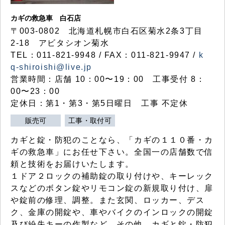
カギの救急車 白石店
〒003-0802 北海道札幌市白石区菊水2条3丁目
2-18 アビタシオン菊水
TEL：011-821-9948 / FAX：011-821-9947 /
k
q-shiroishi@live.jp
営業時間：店舗 10：00〜19：00 工事受付 8：
00〜23：00
定休日：第1・第3・第5日曜日 工事 不定休
販売可
工事・取付可
カギと錠・防犯のことなら、「カギの１１０番・カ
ギの救急車」にお任せ下さい。全国一の店舗数で信
頼と技術をお届けいたします。
１ドア２ロックの補助錠の取り付けや、キーレック
スなどのボタン錠やリモコン錠の新規取り付け、扉
や錠前の修理、調整。また玄関、ロッカー、デス
ク、金庫の開錠や、車やバイクのインロックの開錠
及び紛失キーの作製など、その他、カギと錠・防犯