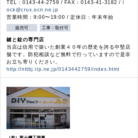
TEL：0143-44-2759 / FAX：0143-41-3182 /
l
ock@crux.ocn.ne.jp
営業時間：9:00〜19:00 / 定休日：年末年始
販売可
工事・取付可
鍵と錠の専門店
当店は信用で築いた創業４０年の歴史を誇る中堅店
舗です。防犯相談など無料で行っていますので是非
お立ち寄りください。
http://nttbj.itp.ne.jp/0143442759/index.html
（有）富士機工商事