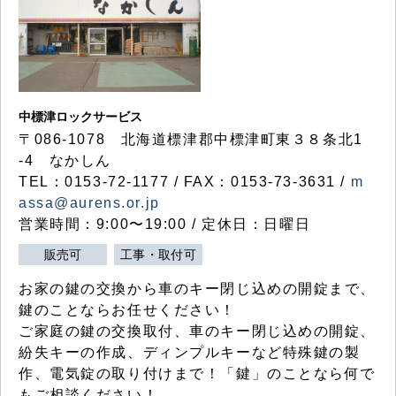
中標津ロックサービス
〒086-1078 北海道標津郡中標津町東３８条北1
-4 なかしん
TEL：0153-72-1177 / FAX：0153-73-3631 /
m
assa@aurens.or.jp
営業時間：9:00〜19:00 / 定休日：日曜日
販売可
工事・取付可
お家の鍵の交換から車のキー閉じ込めの開錠まで、
鍵のことならお任せください！
ご家庭の鍵の交換取付、車のキー閉じ込めの開錠、
紛失キーの作成、ディンプルキーなど特殊鍵の製
作、電気錠の取り付けまで！「鍵」のことなら何で
もご相談ください！