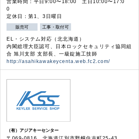
営業時間：平日9:00〜18:00 土日10:00〜17:0
0
定休日：第1、3日曜日
販売可
工事・取付可
EL・システム対応（北北海道）
内閣総理大臣認可、日本ロックセキュリティ協同組
合 旭川支部 支部長、一級錠施工技師
http://asahikawakeycenta.web.fc2.com/
（有）アジアキーセンター
〒069-0816 北海道江別市野幌住吉町25-43