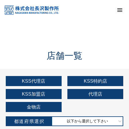
トップ
KSS加盟店・取扱店情報
店舗一覧
店舗一覧
KSS代理店
KSS特約店
KSS加盟店
代理店
金物店
都道府県選択
以下から選択して下さい