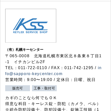
（有）札幌キーセンター
〒065-0008 北海道札幌市東区北８条東８丁目1
-1 イチカンビル2F
TEL：011-722-0110 / FAX：011-742-1295 /
in
fo@sapporo-keycenter.com
営業時間：9:00〜19:00 / 定休日：日曜、祝日
販売可
工事・取付可
カギのことなら何でもＯＫ
得意な科目・キーレス錠・防犯（カメラ、ベル）
※総合防犯設備士、防犯設備士、錠施工技師（1