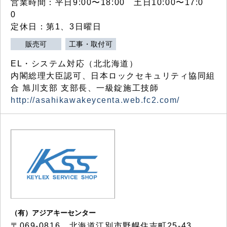
営業時間：平日9:00〜18:00 土日10:00〜17:0
0
定休日：第1、3日曜日
販売可
工事・取付可
EL・システム対応（北北海道）
内閣総理大臣認可、日本ロックセキュリティ協同組
合 旭川支部 支部長、一級錠施工技師
http://asahikawakeycenta.web.fc2.com/
（有）アジアキーセンター
〒069-0816 北海道江別市野幌住吉町25-43