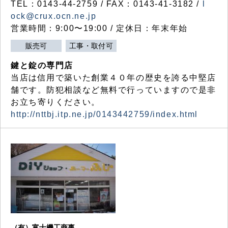
TEL：0143-44-2759 / FAX：0143-41-3182 /
l
ock@crux.ocn.ne.jp
営業時間：9:00〜19:00 / 定休日：年末年始
販売可
工事・取付可
鍵と錠の専門店
当店は信用で築いた創業４０年の歴史を誇る中堅店
舗です。防犯相談など無料で行っていますので是非
お立ち寄りください。
http://nttbj.itp.ne.jp/0143442759/index.html
（有）富士機工商事