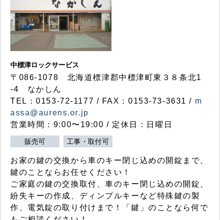
中標津ロックサービス
〒086-1078 北海道標津郡中標津町東３８条北1
-4 なかしん
TEL：0153-72-1177 / FAX：0153-73-3631 /
m
assa@aurens.or.jp
営業時間：9:00〜19:00 / 定休日：日曜日
販売可
工事・取付可
お家の鍵の交換から車のキー閉じ込めの開錠まで、
鍵のことならお任せください！
ご家庭の鍵の交換取付、車のキー閉じ込めの開錠、
紛失キーの作成、ディンプルキーなど特殊鍵の製
作、電気錠の取り付けまで！「鍵」のことなら何で
もご相談ください！