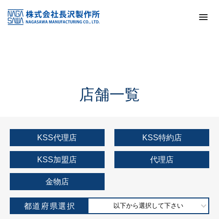
トップ
KSS加盟店・取扱店情報
店舗一覧
店舗一覧
KSS代理店
KSS特約店
KSS加盟店
代理店
金物店
都道府県選択
以下から選択して下さい