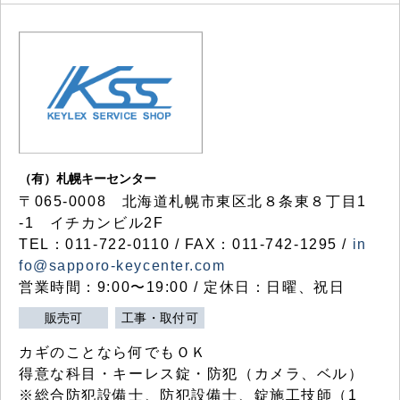
（有）札幌キーセンター
〒065-0008 北海道札幌市東区北８条東８丁目1
-1 イチカンビル2F
TEL：011-722-0110 / FAX：011-742-1295 /
in
fo@sapporo-keycenter.com
営業時間：9:00〜19:00 / 定休日：日曜、祝日
販売可
工事・取付可
カギのことなら何でもＯＫ
得意な科目・キーレス錠・防犯（カメラ、ベル）
※総合防犯設備士、防犯設備士、錠施工技師（1