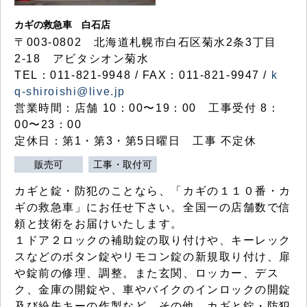
カギの救急車 白石店
〒003-0802 北海道札幌市白石区菊水2条3丁目
2-18 アビタシオン菊水
TEL：011-821-9948 / FAX：011-821-9947 /
k
q-shiroishi@live.jp
営業時間：店舗 10：00〜19：00 工事受付 8：
00〜23：00
定休日：第1・第3・第5日曜日 工事 不定休
販売可
工事・取付可
カギと錠・防犯のことなら、「カギの１１０番・カ
ギの救急車」にお任せ下さい。全国一の店舗数で信
頼と技術をお届けいたします。
１ドア２ロックの補助錠の取り付けや、キーレック
スなどのボタン錠やリモコン錠の新規取り付け、扉
や錠前の修理、調整。また玄関、ロッカー、デス
ク、金庫の開錠や、車やバイクのインロックの開錠
及び紛失キーの作製など、その他、カギと錠・防犯