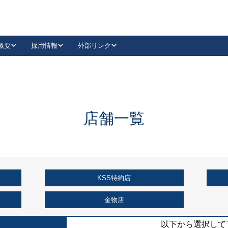
概要
採用情報
外部リンク
YouTube
Instagram
採用
キーレックスカタログ請求
の製品組み立て等
請求フォームはこちら
古代・古代NEO
レバーハンドル
Vi-Clear
古代・古代NEO
飾錠
導入事例一覧
抗ウイルス・抗菌製品
導入事例一覧
Facebook
LinkedIn
店舗一覧
00 / 1100から簡単に交換できるキーレックス4000を
日本ロック工業会
売開始しました。
外部サイト
く見る
KSS特約店
例
長期住宅使用部材標準化推進協議会
外部サイト
金物店
以下から選択して