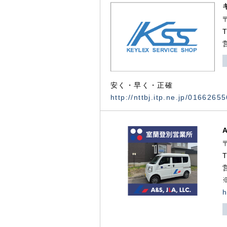
安く・早く・正確
http://nttbj.itp.ne.jp/0166265
h