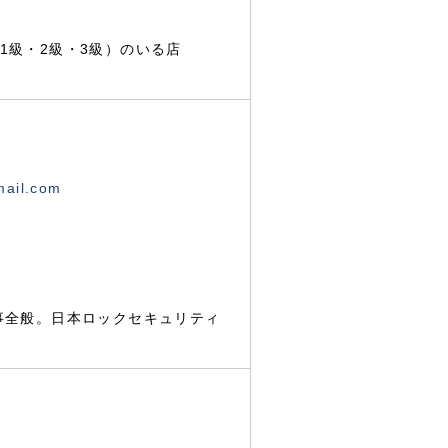
1級・2級・3級）のいる店
mail.com
事全般。日本ロックセキュリティ