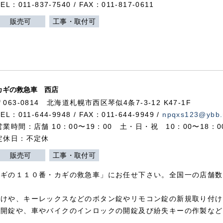
TEL：011-837-7540 / FAX：011-817-0611
販売可
工事・取付可
カギの救急車 西店
〒063-0814 北海道札幌市西区琴似4条7-3-12 K47-1F
TEL：011-644-9948 / FAX：011-644-9949 /
npqxs123@ybb.
営業時間：店舗 10：00〜19：00 土・日・祝 10：00〜18：
定休日：不定休
販売可
工事・取付可
カギの１１０番・カギの救急車」にお任せ下さい。全国一の店舗数
付けや、キーレックスなどのボタン錠やリモコン錠の新規取り付け
の開錠や、車やバイクのインロックの開錠及び紛失キーの作製など