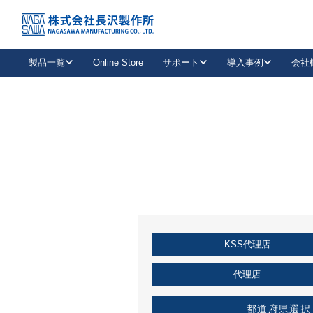
トップ
KSS加盟店・取扱店情報
店舗一覧
製品一覧
Online Store
サポート
導入事例
会社
新卒採用
会社情報
事業内容
中途採用
お問い合わせ
社会貢献活動
パート
2026年度採用情報
キャリア採用・専門職
メールフォームはこちら
工場で
キーレックス
レバーハンドル
キーレックス
機械式ボタン錠
室内用ドアハンドル
導入事例一覧
装
メールニュース
製品検索
お知らせ一覧
よくある質問（FAQ）
特集
簡単診断
教育機関
21
お客様に適したキーレックスをお探しいただけます。
廃番品情報
発
医療機関
品番から探す
取扱店情報
キーレックスを品番からお探しいただけます。
詳し
KSS代理店
企業様採用事
お役立ち情報
代理店
都道府県選択