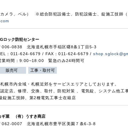
カメラ、ベル） ※総合防犯設備士、防犯設備士、錠施工技師（
.com
SGロック防犯センター
〒006-0838 北海道札幌市手稲区曙8条1丁目5-3
TEL：011-624-6679 / FAX：011-624-6679 /
shop.sglock@g
営業時間：9:00~18:00 緊急のみ24時間可
販売可
工事・取付可
、札幌市内全域・札幌近郊をサービスエリアとしております。
認定店。修理、交換、取付、防犯対策 、電気錠、システム他工
級錠施工技師、第2種電気工事士在籍店
カギ屋 （有）うすき商店
〒062-0007 北海道札幌市豊平区美園７条6-3-8