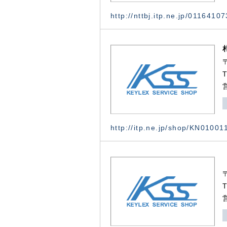
http://nttbj.itp.ne.jp/0116410
http://itp.ne.jp/shop/KN0100