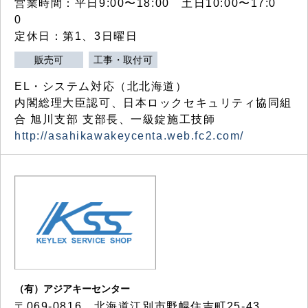
営業時間：平日9:00〜18:00 土日10:00〜17:0
0
定休日：第1、3日曜日
販売可
工事・取付可
EL・システム対応（北北海道）
内閣総理大臣認可、日本ロックセキュリティ協同組
合 旭川支部 支部長、一級錠施工技師
http://asahikawakeycenta.web.fc2.com/
（有）アジアキーセンター
〒069-0816 北海道江別市野幌住吉町25-43