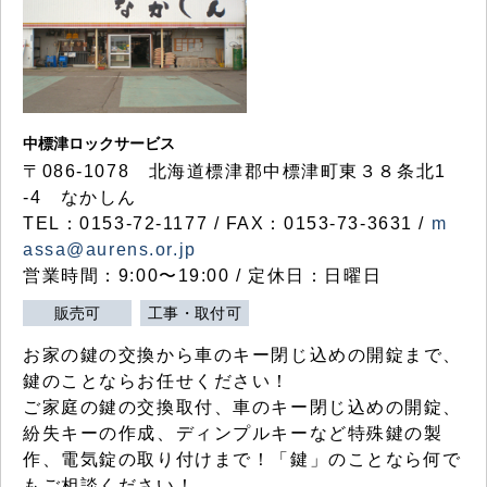
中標津ロックサービス
〒086-1078 北海道標津郡中標津町東３８条北1
-4 なかしん
TEL：0153-72-1177 / FAX：0153-73-3631 /
m
assa@aurens.or.jp
営業時間：9:00〜19:00 / 定休日：日曜日
販売可
工事・取付可
お家の鍵の交換から車のキー閉じ込めの開錠まで、
鍵のことならお任せください！
ご家庭の鍵の交換取付、車のキー閉じ込めの開錠、
紛失キーの作成、ディンプルキーなど特殊鍵の製
作、電気錠の取り付けまで！「鍵」のことなら何で
もご相談ください！