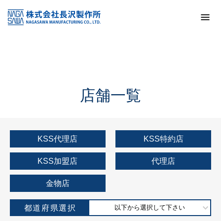
トップ
KSS加盟店・取扱店情報
店舗一覧
店舗一覧
KSS代理店
KSS特約店
KSS加盟店
代理店
金物店
都道府県選択
以下から選択して下さい