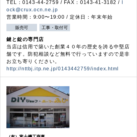
TEL：0143-44-2759 / FAX：0143-41-3182 /
l
ock@crux.ocn.ne.jp
営業時間：9:00〜19:00 / 定休日：年末年始
販売可
工事・取付可
鍵と錠の専門店
当店は信用で築いた創業４０年の歴史を誇る中堅店
舗です。防犯相談など無料で行っていますので是非
お立ち寄りください。
http://nttbj.itp.ne.jp/0143442759/index.html
（有）富士機工商事