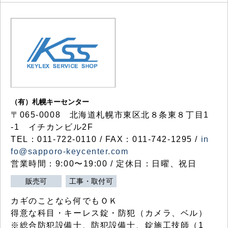
（有）札幌キーセンター
〒065-0008 北海道札幌市東区北８条東８丁目1
-1 イチカンビル2F
TEL：011-722-0110 / FAX：011-742-1295 /
in
fo@sapporo-keycenter.com
営業時間：9:00〜19:00 / 定休日：日曜、祝日
販売可
工事・取付可
カギのことなら何でもＯＫ
得意な科目・キーレス錠・防犯（カメラ、ベル）
※総合防犯設備士、防犯設備士、錠施工技師（1