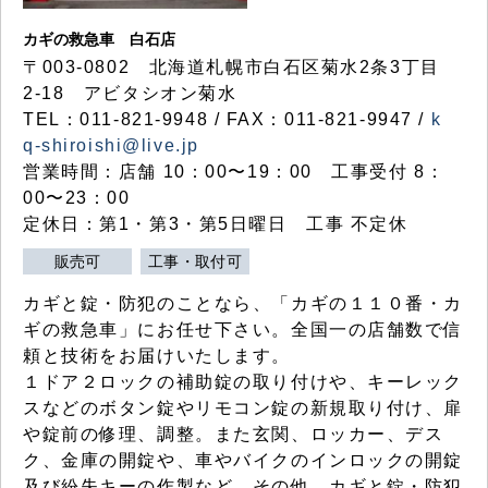
カギの救急車 白石店
〒003-0802 北海道札幌市白石区菊水2条3丁目
2-18 アビタシオン菊水
TEL：011-821-9948 / FAX：011-821-9947 /
k
q-shiroishi@live.jp
営業時間：店舗 10：00〜19：00 工事受付 8：
00〜23：00
定休日：第1・第3・第5日曜日 工事 不定休
販売可
工事・取付可
カギと錠・防犯のことなら、「カギの１１０番・カ
ギの救急車」にお任せ下さい。全国一の店舗数で信
頼と技術をお届けいたします。
１ドア２ロックの補助錠の取り付けや、キーレック
スなどのボタン錠やリモコン錠の新規取り付け、扉
や錠前の修理、調整。また玄関、ロッカー、デス
ク、金庫の開錠や、車やバイクのインロックの開錠
及び紛失キーの作製など、その他、カギと錠・防犯