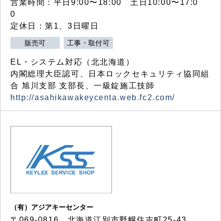
営業時間：平日9:00〜18:00 土日10:00〜17:0
0
定休日：第1、3日曜日
販売可
工事・取付可
EL・システム対応（北北海道）
内閣総理大臣認可、日本ロックセキュリティ協同組
合 旭川支部 支部長、一級錠施工技師
http://asahikawakeycenta.web.fc2.com/
（有）アジアキーセンター
〒069-0816 北海道江別市野幌住吉町25-43