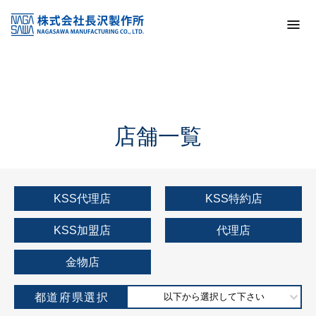
トップ
KSS加盟店・取扱店情報
店舗一覧
店舗一覧
KSS代理店
KSS特約店
KSS加盟店
代理店
金物店
都道府県選択
以下から選択して下さい