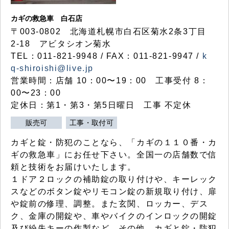
カギの救急車 白石店
〒003-0802 北海道札幌市白石区菊水2条3丁目
2-18 アビタシオン菊水
TEL：011-821-9948 / FAX：011-821-9947 /
k
q-shiroishi@live.jp
営業時間：店舗 10：00〜19：00 工事受付 8：
00〜23：00
定休日：第1・第3・第5日曜日 工事 不定休
販売可
工事・取付可
カギと錠・防犯のことなら、「カギの１１０番・カ
ギの救急車」にお任せ下さい。全国一の店舗数で信
頼と技術をお届けいたします。
１ドア２ロックの補助錠の取り付けや、キーレック
スなどのボタン錠やリモコン錠の新規取り付け、扉
や錠前の修理、調整。また玄関、ロッカー、デス
ク、金庫の開錠や、車やバイクのインロックの開錠
及び紛失キーの作製など、その他、カギと錠・防犯