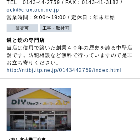
TEL：0143-44-2759 / FAX：0143-41-3182 /
l
ock@crux.ocn.ne.jp
営業時間：9:00〜19:00 / 定休日：年末年始
販売可
工事・取付可
鍵と錠の専門店
当店は信用で築いた創業４０年の歴史を誇る中堅店
舗です。防犯相談など無料で行っていますので是非
お立ち寄りください。
http://nttbj.itp.ne.jp/0143442759/index.html
（有）富士機工商事