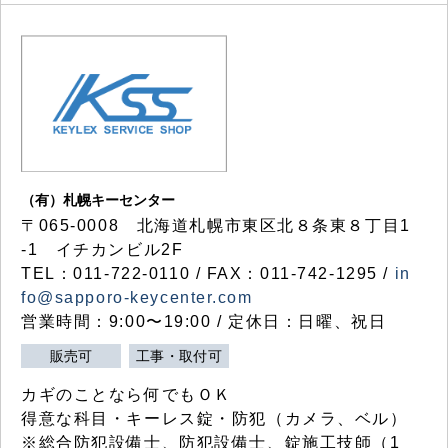
（有）札幌キーセンター
〒065-0008 北海道札幌市東区北８条東８丁目1
-1 イチカンビル2F
TEL：011-722-0110 / FAX：011-742-1295 /
in
fo@sapporo-keycenter.com
営業時間：9:00〜19:00 / 定休日：日曜、祝日
販売可
工事・取付可
カギのことなら何でもＯＫ
得意な科目・キーレス錠・防犯（カメラ、ベル）
※総合防犯設備士、防犯設備士、錠施工技師（1