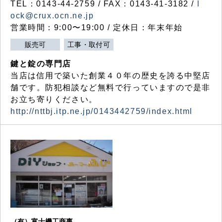
TEL：0143-44-2759 / FAX：0143-41-3182 /
l
ock@crux.ocn.ne.jp
営業時間：9:00〜19:00 / 定休日：年末年始
販売可
工事・取付可
鍵と錠の専門店
当店は信用で築いた創業４０年の歴史を誇る中堅店
舗です。防犯相談など無料で行っていますので是非
お立ち寄りください。
http://nttbj.itp.ne.jp/0143442759/index.html
（有）富士機工商事