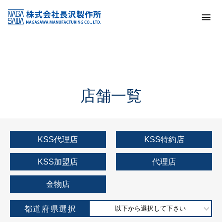
トップ
KSS加盟店・取扱店情報
店舗一覧
店舗一覧
KSS代理店
KSS特約店
KSS加盟店
代理店
金物店
都道府県選択
以下から選択して下さい