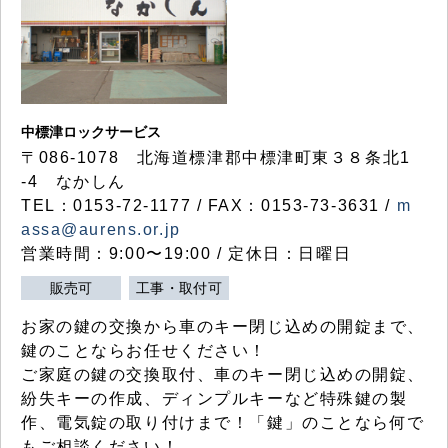
中標津ロックサービス
〒086-1078 北海道標津郡中標津町東３８条北1
-4 なかしん
TEL：0153-72-1177 / FAX：0153-73-3631 /
m
assa@aurens.or.jp
営業時間：9:00〜19:00 / 定休日：日曜日
販売可
工事・取付可
お家の鍵の交換から車のキー閉じ込めの開錠まで、
鍵のことならお任せください！
ご家庭の鍵の交換取付、車のキー閉じ込めの開錠、
紛失キーの作成、ディンプルキーなど特殊鍵の製
作、電気錠の取り付けまで！「鍵」のことなら何で
もご相談ください！