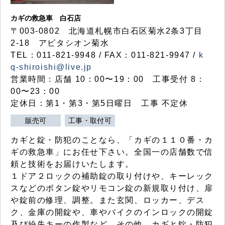
カギの救急車 白石店
〒003-0802 北海道札幌市白石区菊水2条3丁目
2-18 アビタシオン菊水
TEL：011-821-9948 / FAX：011-821-9947 /
k
q-shiroishi@live.jp
営業時間：店舗 10：00〜19：00 工事受付 8：
00〜23：00
定休日：第1・第3・第5日曜日 工事 不定休
販売可
工事・取付可
カギと錠・防犯のことなら、「カギの１１０番・カ
ギの救急車」にお任せ下さい。全国一の店舗数で信
頼と技術をお届けいたします。
１ドア２ロックの補助錠の取り付けや、キーレック
スなどのボタン錠やリモコン錠の新規取り付け、扉
や錠前の修理、調整。また玄関、ロッカー、デス
ク、金庫の開錠や、車やバイクのインロックの開錠
及び紛失キーの作製など、その他、カギと錠・防犯