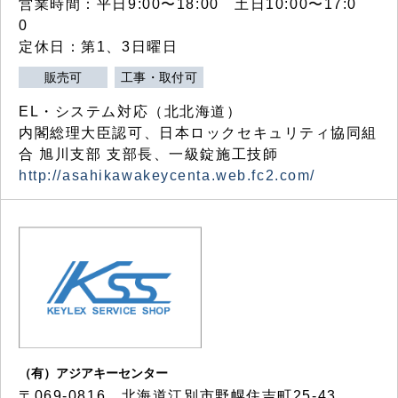
営業時間：平日9:00〜18:00 土日10:00〜17:0
0
定休日：第1、3日曜日
販売可
工事・取付可
EL・システム対応（北北海道）
内閣総理大臣認可、日本ロックセキュリティ協同組
合 旭川支部 支部長、一級錠施工技師
http://asahikawakeycenta.web.fc2.com/
（有）アジアキーセンター
〒069-0816 北海道江別市野幌住吉町25-43