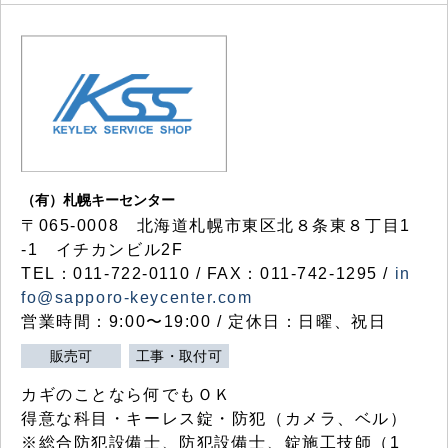
（有）札幌キーセンター
〒065-0008 北海道札幌市東区北８条東８丁目1
-1 イチカンビル2F
TEL：011-722-0110 / FAX：011-742-1295 /
in
fo@sapporo-keycenter.com
営業時間：9:00〜19:00 / 定休日：日曜、祝日
販売可
工事・取付可
カギのことなら何でもＯＫ
得意な科目・キーレス錠・防犯（カメラ、ベル）
※総合防犯設備士、防犯設備士、錠施工技師（1