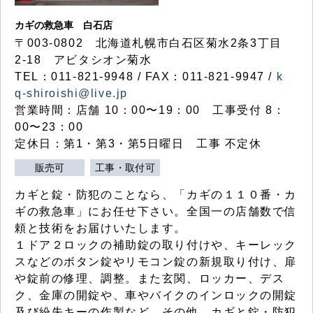
カギの救急車 白石店
〒003-0802 北海道札幌市白石区菊水2条3丁目
2-18 アビタシオン菊水
TEL：011-821-9948 / FAX：011-821-9947 /
k
q-shiroishi@live.jp
営業時間：店舗 10：00〜19：00 工事受付 8：
00〜23：00
定休日：第1・第3・第5日曜日 工事 不定休
販売可
工事・取付可
カギと錠・防犯のことなら、「カギの１１０番・カ
ギの救急車」にお任せ下さい。全国一の店舗数で信
頼と技術をお届けいたします。
１ドア２ロックの補助錠の取り付けや、キーレック
スなどのボタン錠やリモコン錠の新規取り付け、扉
や錠前の修理、調整。また玄関、ロッカー、デス
ク、金庫の開錠や、車やバイクのインロックの開錠
及び紛失キーの作製など、その他、カギと錠・防犯