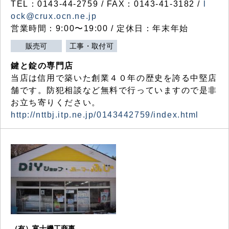
TEL：0143-44-2759 / FAX：0143-41-3182 /
l
ock@crux.ocn.ne.jp
営業時間：9:00〜19:00 / 定休日：年末年始
販売可
工事・取付可
鍵と錠の専門店
当店は信用で築いた創業４０年の歴史を誇る中堅店
舗です。防犯相談など無料で行っていますので是非
お立ち寄りください。
http://nttbj.itp.ne.jp/0143442759/index.html
（有）富士機工商事