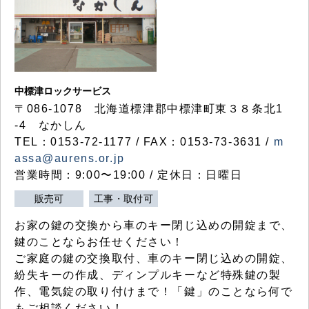
中標津ロックサービス
〒086-1078 北海道標津郡中標津町東３８条北1
-4 なかしん
TEL：0153-72-1177 / FAX：0153-73-3631 /
m
assa@aurens.or.jp
営業時間：9:00〜19:00 / 定休日：日曜日
販売可
工事・取付可
お家の鍵の交換から車のキー閉じ込めの開錠まで、
鍵のことならお任せください！
ご家庭の鍵の交換取付、車のキー閉じ込めの開錠、
紛失キーの作成、ディンプルキーなど特殊鍵の製
作、電気錠の取り付けまで！「鍵」のことなら何で
もご相談ください！