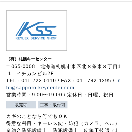
（有）札幌キーセンター
〒065-0008 北海道札幌市東区北８条東８丁目1
-1 イチカンビル2F
TEL：011-722-0110 / FAX：011-742-1295 /
in
fo@sapporo-keycenter.com
営業時間：9:00〜19:00 / 定休日：日曜、祝日
販売可
工事・取付可
カギのことなら何でもＯＫ
得意な科目・キーレス錠・防犯（カメラ、ベル）
※総合防犯設備士、防犯設備士、錠施工技師（1