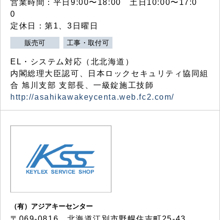
営業時間：平日9:00〜18:00 土日10:00〜17:0
0
定休日：第1、3日曜日
販売可
工事・取付可
EL・システム対応（北北海道）
内閣総理大臣認可、日本ロックセキュリティ協同組
合 旭川支部 支部長、一級錠施工技師
http://asahikawakeycenta.web.fc2.com/
（有）アジアキーセンター
〒069-0816 北海道江別市野幌住吉町25-43