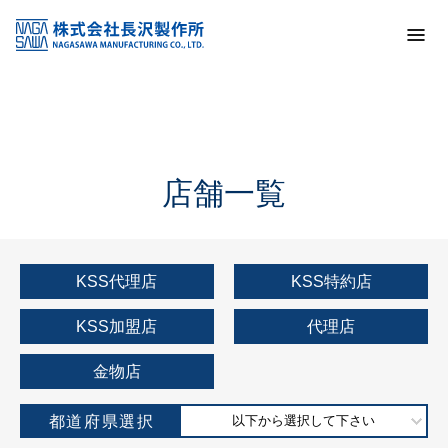
トップ
KSS加盟店・取扱店情報
店舗一覧
店舗一覧
KSS代理店
KSS特約店
KSS加盟店
代理店
金物店
都道府県選択
以下から選択して下さい