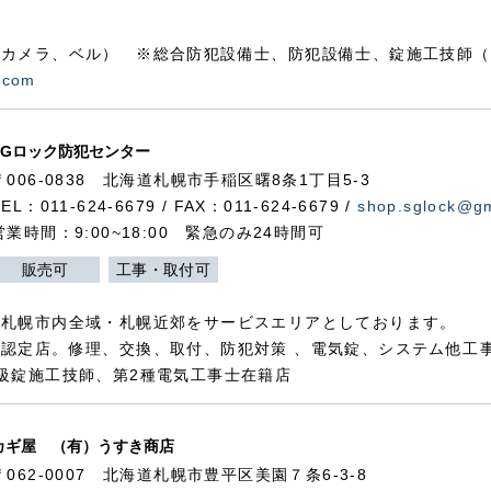
カメラ、ベル） ※総合防犯設備士、防犯設備士、錠施工技師（
.com
SGロック防犯センター
〒006-0838 北海道札幌市手稲区曙8条1丁目5-3
TEL：011-624-6679 / FAX：011-624-6679 /
shop.sglock@g
営業時間：9:00~18:00 緊急のみ24時間可
販売可
工事・取付可
、札幌市内全域・札幌近郊をサービスエリアとしております。
認定店。修理、交換、取付、防犯対策 、電気錠、システム他工
級錠施工技師、第2種電気工事士在籍店
カギ屋 （有）うすき商店
〒062-0007 北海道札幌市豊平区美園７条6-3-8