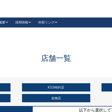
概要
採用情報
外部リンク
YouTube
Instagram
採用
キーレックスカタログ請求
の製品組み立て等
請求フォームはこちら
古代・古代NEO
レバーハンドル
Vi-Clear
古代・古代NEO
飾錠
導入事例一覧
抗ウイルス・抗菌製品
導入事例一覧
Facebook
LinkedIn
店舗一覧
00 / 1100から簡単に交換できるキーレックス4000を
日本ロック工業会
売開始しました。
外部サイト
く見る
KSS特約店
例
長期住宅使用部材標準化推進協議会
外部サイト
金物店
以下から選択して