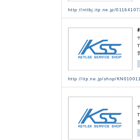
http://nttbj.itp.ne.jp/0116410
http://itp.ne.jp/shop/KN0100