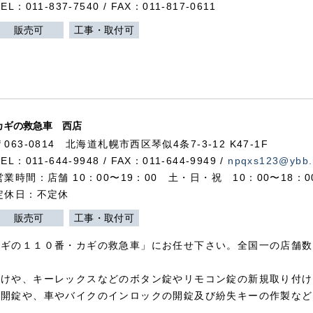
TEL：011-837-7540 / FAX：011-817-0611
販売可
工事・取付可
カギの救急車 西店
〒063-0814 北海道札幌市西区琴似4条7-3-12 K47-1F
TEL：011-644-9948 / FAX：011-644-9949 /
npqxs123@ybb.
営業時間：店舗 10：00〜19：00 土・日・祝 10：00〜18：
定休日：不定休
販売可
工事・取付可
カギの１１０番・カギの救急車」にお任せ下さい。全国一の店舗数
付けや、キーレックスなどのボタン錠やリモコン錠の新規取り付け
の開錠や、車やバイクのインロックの開錠及び紛失キーの作製など