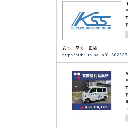
安く・早く・正確
http://nttbj.itp.ne.jp/0166265
h