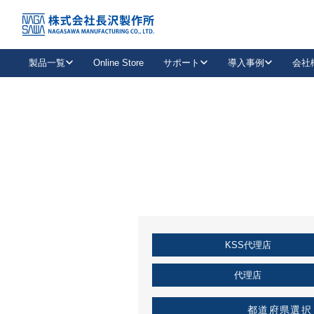
トップ
KSS加盟店・取扱店情報
店舗一覧
製品一覧
Online Store
サポート
導入事例
会社
新卒採用
会社情報
事業内容
中途採用
お問い合わせ
社会貢献活動
パート
2026年度採用情報
キャリア採用・専門職
メールフォームはこちら
工場で
キーレックス
レバーハンドル
キーレックス
機械式ボタン錠
室内用ドアハンドル
導入事例一覧
装
メールニュース
製品検索
お知らせ一覧
よくある質問（FAQ）
特集
簡単診断
教育機関
21
お客様に適したキーレックスをお探しいただけます。
廃番品情報
発
医療機関
品番から探す
取扱店情報
キーレックスを品番からお探しいただけます。
詳し
KSS代理店
企業様採用事
お役立ち情報
代理店
都道府県選択