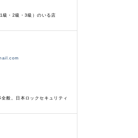
1級・2級・3級）のいる店
mail.com
事全般。日本ロックセキュリティ