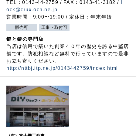
TEL：0143-44-2759 / FAX：0143-41-3182 /
l
ock@crux.ocn.ne.jp
営業時間：9:00〜19:00 / 定休日：年末年始
販売可
工事・取付可
鍵と錠の専門店
当店は信用で築いた創業４０年の歴史を誇る中堅店
舗です。防犯相談など無料で行っていますので是非
お立ち寄りください。
http://nttbj.itp.ne.jp/0143442759/index.html
（有）富士機工商事