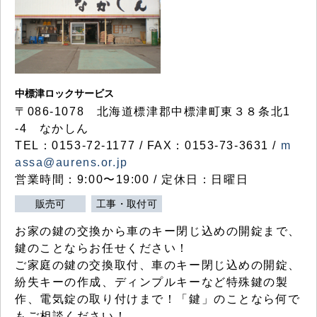
中標津ロックサービス
〒086-1078 北海道標津郡中標津町東３８条北1
-4 なかしん
TEL：0153-72-1177 / FAX：0153-73-3631 /
m
assa@aurens.or.jp
営業時間：9:00〜19:00 / 定休日：日曜日
販売可
工事・取付可
お家の鍵の交換から車のキー閉じ込めの開錠まで、
鍵のことならお任せください！
ご家庭の鍵の交換取付、車のキー閉じ込めの開錠、
紛失キーの作成、ディンプルキーなど特殊鍵の製
作、電気錠の取り付けまで！「鍵」のことなら何で
もご相談ください！