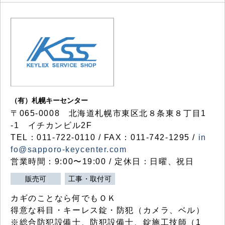
（有）札幌キーセンター
〒065-0008 北海道札幌市東区北８条東８丁目1
-1 イチカンビル2F
TEL：011-722-0110 / FAX：011-742-1295 /
in
fo@sapporo-keycenter.com
営業時間：9:00〜19:00 / 定休日：日曜、祝日
販売可
工事・取付可
カギのことなら何でもＯＫ
得意な科目・キーレス錠・防犯（カメラ、ベル）
※総合防犯設備士、防犯設備士、錠施工技師（1