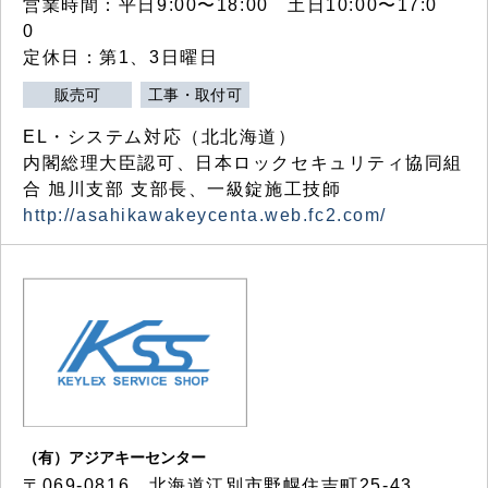
営業時間：平日9:00〜18:00 土日10:00〜17:0
0
定休日：第1、3日曜日
販売可
工事・取付可
EL・システム対応（北北海道）
内閣総理大臣認可、日本ロックセキュリティ協同組
合 旭川支部 支部長、一級錠施工技師
http://asahikawakeycenta.web.fc2.com/
（有）アジアキーセンター
〒069-0816 北海道江別市野幌住吉町25-43