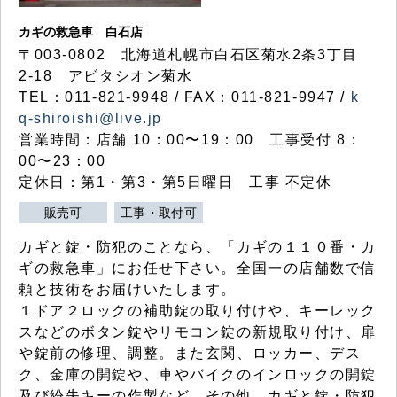
カギの救急車 白石店
〒003-0802 北海道札幌市白石区菊水2条3丁目
2-18 アビタシオン菊水
TEL：011-821-9948 / FAX：011-821-9947 /
k
q-shiroishi@live.jp
営業時間：店舗 10：00〜19：00 工事受付 8：
00〜23：00
定休日：第1・第3・第5日曜日 工事 不定休
販売可
工事・取付可
カギと錠・防犯のことなら、「カギの１１０番・カ
ギの救急車」にお任せ下さい。全国一の店舗数で信
頼と技術をお届けいたします。
１ドア２ロックの補助錠の取り付けや、キーレック
スなどのボタン錠やリモコン錠の新規取り付け、扉
や錠前の修理、調整。また玄関、ロッカー、デス
ク、金庫の開錠や、車やバイクのインロックの開錠
及び紛失キーの作製など、その他、カギと錠・防犯