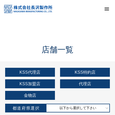
トップ
KSS加盟店・取扱店情報
店舗一覧
店舗一覧
KSS代理店
KSS特約店
KSS加盟店
代理店
金物店
都道府県選択
以下から選択して下さい