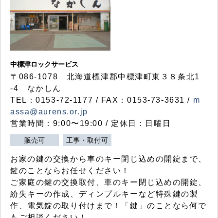
中標津ロックサービス
〒086-1078 北海道標津郡中標津町東３８条北1
-4 なかしん
TEL：0153-72-1177 / FAX：0153-73-3631 /
m
assa@aurens.or.jp
営業時間：9:00〜19:00 / 定休日：日曜日
販売可
工事・取付可
お家の鍵の交換から車のキー閉じ込めの開錠まで、
鍵のことならお任せください！
ご家庭の鍵の交換取付、車のキー閉じ込めの開錠、
紛失キーの作成、ディンプルキーなど特殊鍵の製
作、電気錠の取り付けまで！「鍵」のことなら何で
もご相談ください！