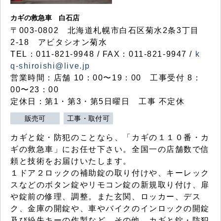
カギの救急車 白石店
〒003-0802 北海道札幌市白石区菊水2条3丁目
2-18 アビタシオン菊水
TEL：011-821-9948 / FAX：011-821-9947 /
k
q-shiroishi@live.jp
営業時間：店舗 10：00〜19：00 工事受付 8：
00〜23：00
定休日：第1・第3・第5日曜日 工事 不定休
販売可
工事・取付可
カギと錠・防犯のことなら、「カギの１１０番・カ
ギの救急車」にお任せ下さい。全国一の店舗数で信
頼と技術をお届けいたします。
１ドア２ロックの補助錠の取り付けや、キーレック
スなどのボタン錠やリモコン錠の新規取り付け、扉
や錠前の修理、調整。また玄関、ロッカー、デス
ク、金庫の開錠や、車やバイクのインロックの開錠
及び紛失キーの作製など、その他、カギと錠・防犯