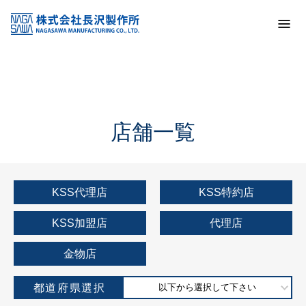
トップ
KSS加盟店・取扱店情報
店舗一覧
店舗一覧
KSS代理店
KSS特約店
KSS加盟店
代理店
金物店
都道府県選択
以下から選択して下さい