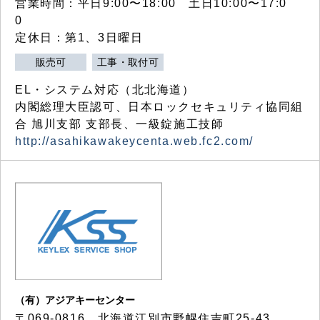
営業時間：平日9:00〜18:00 土日10:00〜17:0
0
定休日：第1、3日曜日
販売可
工事・取付可
EL・システム対応（北北海道）
内閣総理大臣認可、日本ロックセキュリティ協同組
合 旭川支部 支部長、一級錠施工技師
http://asahikawakeycenta.web.fc2.com/
（有）アジアキーセンター
〒069-0816 北海道江別市野幌住吉町25-43