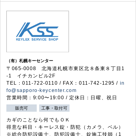
（有）札幌キーセンター
〒065-0008 北海道札幌市東区北８条東８丁目1
-1 イチカンビル2F
TEL：011-722-0110 / FAX：011-742-1295 /
in
fo@sapporo-keycenter.com
営業時間：9:00〜19:00 / 定休日：日曜、祝日
販売可
工事・取付可
カギのことなら何でもＯＫ
得意な科目・キーレス錠・防犯（カメラ、ベル）
※総合防犯設備士、防犯設備士、錠施工技師（1