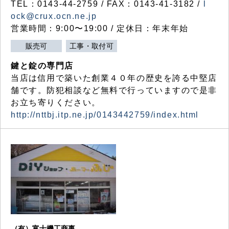
TEL：0143-44-2759 / FAX：0143-41-3182 /
l
ock@crux.ocn.ne.jp
営業時間：9:00〜19:00 / 定休日：年末年始
販売可
工事・取付可
鍵と錠の専門店
当店は信用で築いた創業４０年の歴史を誇る中堅店
舗です。防犯相談など無料で行っていますので是非
お立ち寄りください。
http://nttbj.itp.ne.jp/0143442759/index.html
（有）富士機工商事