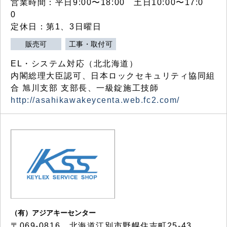
営業時間：平日9:00〜18:00 土日10:00〜17:0
0
定休日：第1、3日曜日
販売可
工事・取付可
EL・システム対応（北北海道）
内閣総理大臣認可、日本ロックセキュリティ協同組
合 旭川支部 支部長、一級錠施工技師
http://asahikawakeycenta.web.fc2.com/
（有）アジアキーセンター
〒069-0816 北海道江別市野幌住吉町25-43