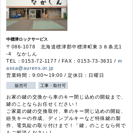
中標津ロックサービス
〒086-1078 北海道標津郡中標津町東３８条北1
-4 なかしん
TEL：0153-72-1177 / FAX：0153-73-3631 /
m
assa@aurens.or.jp
営業時間：9:00〜19:00 / 定休日：日曜日
販売可
工事・取付可
お家の鍵の交換から車のキー閉じ込めの開錠まで、
鍵のことならお任せください！
ご家庭の鍵の交換取付、車のキー閉じ込めの開錠、
紛失キーの作成、ディンプルキーなど特殊鍵の製
作、電気錠の取り付けまで！「鍵」のことなら何で
もご相談ください！