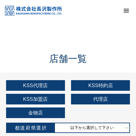
トップ
KSS加盟店・取扱店情報
店舗一覧
店舗一覧
KSS代理店
KSS特約店
KSS加盟店
代理店
金物店
都道府県選択
以下から選択して下さい