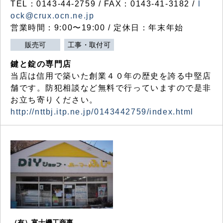
TEL：0143-44-2759 / FAX：0143-41-3182 /
l
ock@crux.ocn.ne.jp
営業時間：9:00〜19:00 / 定休日：年末年始
販売可
工事・取付可
鍵と錠の専門店
当店は信用で築いた創業４０年の歴史を誇る中堅店
舗です。防犯相談など無料で行っていますので是非
お立ち寄りください。
http://nttbj.itp.ne.jp/0143442759/index.html
（有）富士機工商事