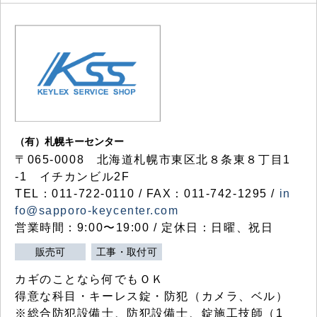
（有）札幌キーセンター
〒065-0008 北海道札幌市東区北８条東８丁目1
-1 イチカンビル2F
TEL：011-722-0110 / FAX：011-742-1295 /
in
fo@sapporo-keycenter.com
営業時間：9:00〜19:00 / 定休日：日曜、祝日
販売可
工事・取付可
カギのことなら何でもＯＫ
得意な科目・キーレス錠・防犯（カメラ、ベル）
※総合防犯設備士、防犯設備士、錠施工技師（1