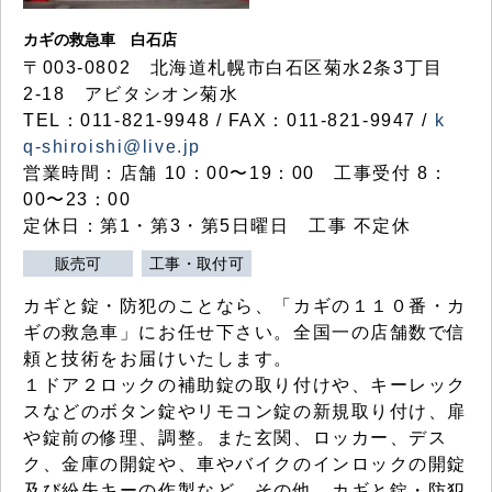
カギの救急車 白石店
〒003-0802 北海道札幌市白石区菊水2条3丁目
2-18 アビタシオン菊水
TEL：011-821-9948 / FAX：011-821-9947 /
k
q-shiroishi@live.jp
営業時間：店舗 10：00〜19：00 工事受付 8：
00〜23：00
定休日：第1・第3・第5日曜日 工事 不定休
販売可
工事・取付可
カギと錠・防犯のことなら、「カギの１１０番・カ
ギの救急車」にお任せ下さい。全国一の店舗数で信
頼と技術をお届けいたします。
１ドア２ロックの補助錠の取り付けや、キーレック
スなどのボタン錠やリモコン錠の新規取り付け、扉
や錠前の修理、調整。また玄関、ロッカー、デス
ク、金庫の開錠や、車やバイクのインロックの開錠
及び紛失キーの作製など、その他、カギと錠・防犯