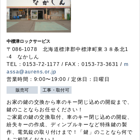
中標津ロックサービス
〒086-1078 北海道標津郡中標津町東３８条北1
-4 なかしん
TEL：0153-72-1177 / FAX：0153-73-3631 /
m
assa@aurens.or.jp
営業時間：9:00〜19:00 / 定休日：日曜日
販売可
工事・取付可
お家の鍵の交換から車のキー閉じ込めの開錠まで、
鍵のことならお任せください！
ご家庭の鍵の交換取付、車のキー閉じ込めの開錠、
紛失キーの作成、ディンプルキーなど特殊鍵の製
作、電気錠の取り付けまで！「鍵」のことなら何で
もご相談ください！