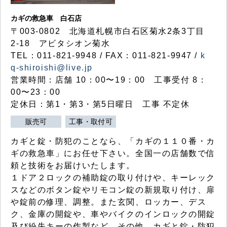
カギの救急車 白石店
〒003-0802 北海道札幌市白石区菊水2条3丁目
2-18 アビタシオン菊水
TEL：011-821-9948 / FAX：011-821-9947 /
k
q-shiroishi@live.jp
営業時間：店舗 10：00〜19：00 工事受付 8：
00〜23：00
定休日：第1・第3・第5日曜日 工事 不定休
販売可
工事・取付可
カギと錠・防犯のことなら、「カギの１１０番・カ
ギの救急車」にお任せ下さい。全国一の店舗数で信
頼と技術をお届けいたします。
１ドア２ロックの補助錠の取り付けや、キーレック
スなどのボタン錠やリモコン錠の新規取り付け、扉
や錠前の修理、調整。また玄関、ロッカー、デス
ク、金庫の開錠や、車やバイクのインロックの開錠
及び紛失キーの作製など、その他、カギと錠・防犯