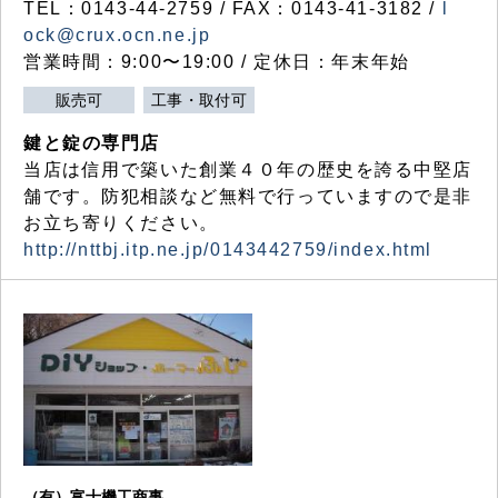
TEL：0143-44-2759 / FAX：0143-41-3182 /
l
ock@crux.ocn.ne.jp
営業時間：9:00〜19:00 / 定休日：年末年始
販売可
工事・取付可
鍵と錠の専門店
当店は信用で築いた創業４０年の歴史を誇る中堅店
舗です。防犯相談など無料で行っていますので是非
お立ち寄りください。
http://nttbj.itp.ne.jp/0143442759/index.html
（有）富士機工商事