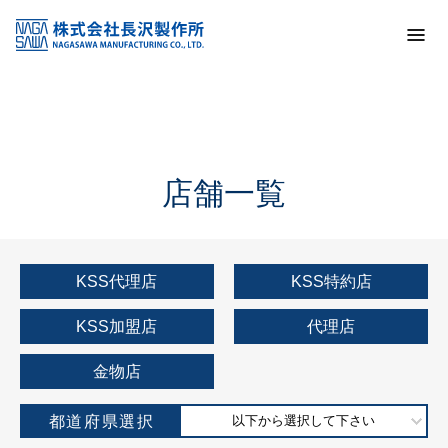
トップ
KSS加盟店・取扱店情報
店舗一覧
店舗一覧
KSS代理店
KSS特約店
KSS加盟店
代理店
金物店
都道府県選択
以下から選択して下さい