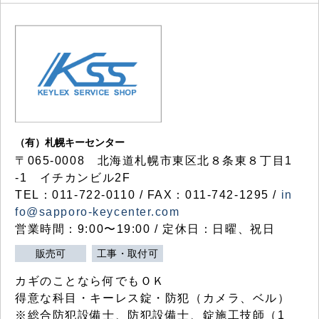
（有）札幌キーセンター
〒065-0008 北海道札幌市東区北８条東８丁目1
-1 イチカンビル2F
TEL：011-722-0110 / FAX：011-742-1295 /
in
fo@sapporo-keycenter.com
営業時間：9:00〜19:00 / 定休日：日曜、祝日
販売可
工事・取付可
カギのことなら何でもＯＫ
得意な科目・キーレス錠・防犯（カメラ、ベル）
※総合防犯設備士、防犯設備士、錠施工技師（1