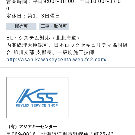
営業時間：平日9:00〜18:00 土日10:00〜17:0
0
定休日：第1、3日曜日
販売可
工事・取付可
EL・システム対応（北北海道）
内閣総理大臣認可、日本ロックセキュリティ協同組
合 旭川支部 支部長、一級錠施工技師
http://asahikawakeycenta.web.fc2.com/
（有）アジアキーセンター
〒069-0816 北海道江別市野幌住吉町25-43