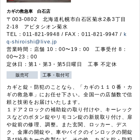
カギの救急車 白石店
〒003-0802 北海道札幌市白石区菊水2条3丁目
2-18 アビタシオン菊水
TEL：011-821-9948 / FAX：011-821-9947 /
k
q-shiroishi@live.jp
営業時間：店舗 10：00〜19：00 工事受付 8：
00〜23：00
定休日：第1・第3・第5日曜日 工事 不定休
販売可
工事・取付可
カギと錠・防犯のことなら、「カギの１１０番・カ
ギの救急車」にお任せ下さい。全国一の店舗数で信
頼と技術をお届けいたします。
１ドア２ロックの補助錠の取り付けや、キーレック
スなどのボタン錠やリモコン錠の新規取り付け、扉
や錠前の修理、調整。また玄関、ロッカー、デス
ク、金庫の開錠や、車やバイクのインロックの開錠
及び紛失キーの作製など、その他、カギと錠・防犯