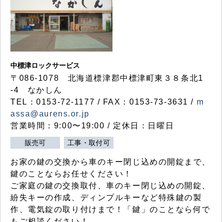
中標津ロックサービス
〒086-1078 北海道標津郡中標津町東３８条北1
-4 なかしん
TEL：0153-72-1177 / FAX：0153-73-3631 /
m
assa@aurens.or.jp
営業時間：9:00〜19:00 / 定休日：日曜日
販売可
工事・取付可
お家の鍵の交換から車のキー閉じ込めの開錠まで、
鍵のことならお任せください！
ご家庭の鍵の交換取付、車のキー閉じ込めの開錠、
紛失キーの作成、ディンプルキーなど特殊鍵の製
作、電気錠の取り付けまで！「鍵」のことなら何で
もご相談ください！