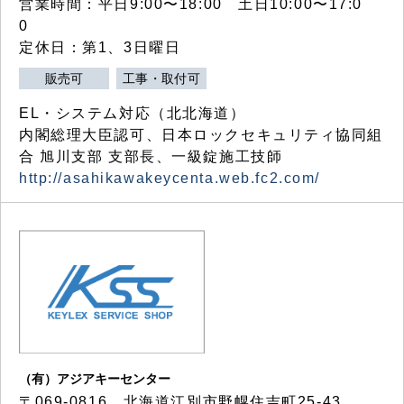
営業時間：平日9:00〜18:00 土日10:00〜17:0
0
定休日：第1、3日曜日
販売可
工事・取付可
EL・システム対応（北北海道）
内閣総理大臣認可、日本ロックセキュリティ協同組
合 旭川支部 支部長、一級錠施工技師
http://asahikawakeycenta.web.fc2.com/
（有）アジアキーセンター
〒069-0816 北海道江別市野幌住吉町25-43