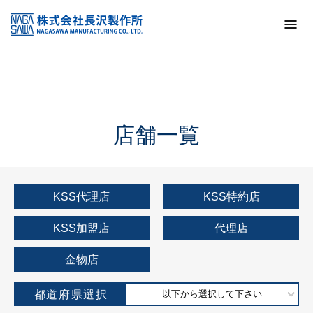
トップ
KSS加盟店・取扱店情報
店舗一覧
店舗一覧
KSS代理店
KSS特約店
KSS加盟店
代理店
金物店
都道府県選択
以下から選択して下さい