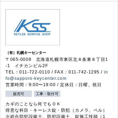
（有）札幌キーセンター
〒065-0008 北海道札幌市東区北８条東８丁目1
-1 イチカンビル2F
TEL：011-722-0110 / FAX：011-742-1295 /
in
fo@sapporo-keycenter.com
営業時間：9:00〜19:00 / 定休日：日曜、祝日
販売可
工事・取付可
カギのことなら何でもＯＫ
得意な科目・キーレス錠・防犯（カメラ、ベル）
※総合防犯設備士、防犯設備士、錠施工技師（1