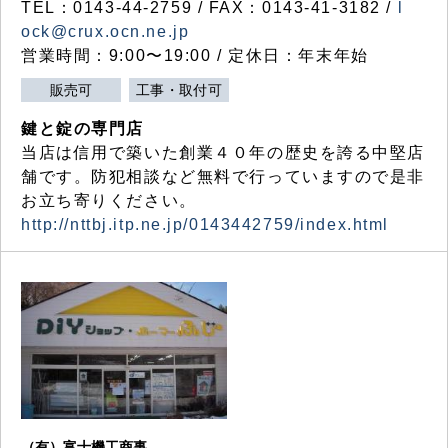
TEL：0143-44-2759 / FAX：0143-41-3182 /
l
ock@crux.ocn.ne.jp
営業時間：9:00〜19:00 / 定休日：年末年始
販売可
工事・取付可
鍵と錠の専門店
当店は信用で築いた創業４０年の歴史を誇る中堅店
舗です。防犯相談など無料で行っていますので是非
お立ち寄りください。
http://nttbj.itp.ne.jp/0143442759/index.html
（有）富士機工商事